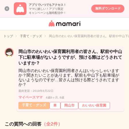
アプリでいつでもアクセス！
無料ダウンロード
ママに嬉しい！アプリ限定
キャンペーンも随時配信中！
女性専用匿名QA
アプリ・情報サ
トップ
子育て・グッズ
岡山市のわいわい保育園利用者の皆さん、駅前や中山下
イト
岡山市のわいわい保育園利用者の皆さん、駅前や中山
下に駐車場がないようですが、預ける際はどうされて
いますか？
岡山市のわいわい保育園利用者さんはいらっしゃいます
か？聞きたいことがあります。駅前も中山下も駐車場が
ないようなのですが…皆さんは預ける際どうされてます
か？
最終更新：2019年6月22日
マイペースママ
4歳9ヶ月, 8歳
子育て・グッズ
車
岡山市
わいわい保育園
この質問への回答
（全2件）