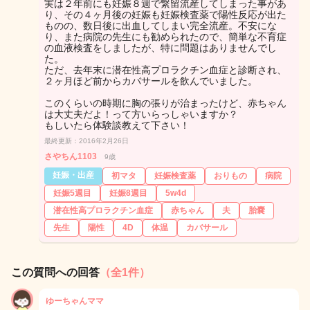
実は２年前にも妊娠８週で繋留流産してしまった事があ
り、その４ヶ月後の妊娠も妊娠検査薬で陽性反応が出た
ものの、数日後に出血してしまい完全流産。不安にな
り、また病院の先生にも勧められたので、簡単な不育症
の血液検査をしましたが、特に問題はありませんでし
た。
ただ、去年末に潜在性高プロラクチン血症と診断され、
２ヶ月ほど前からカバサールを飲んでいました。
このくらいの時期に胸の張りが治まったけど、赤ちゃん
は大丈夫だよ！って方いらっしゃいますか？
もしいたら体験談教えて下さい！
最終更新：2016年2月26日
さやちん1103
9歳
妊娠・出産
初マタ
妊娠検査薬
おりもの
病院
妊娠5週目
妊娠8週目
5w4d
潜在性高プロラクチン血症
赤ちゃん
夫
胎嚢
先生
陽性
4D
体温
カバサール
この質問への回答
（全1件）
ゆーちゃんママ