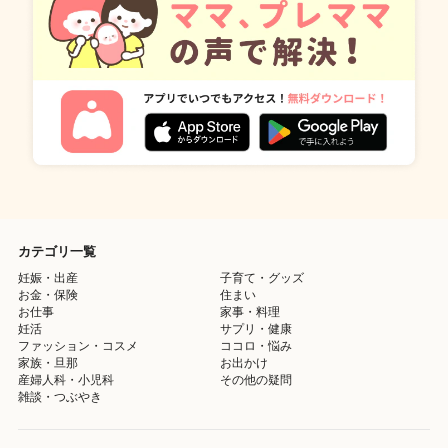
カテゴリ一覧
妊娠・出産
子育て・グッズ
お金・保険
住まい
お仕事
家事・料理
妊活
サプリ・健康
ファッション・コスメ
ココロ・悩み
家族・旦那
お出かけ
産婦人科・小児科
その他の疑問
雑談・つぶやき