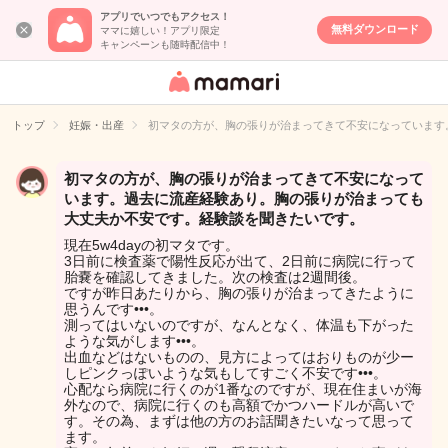
アプリでいつでもアクセス！
無料ダウンロード
ママに嬉しい！アプリ限定
キャンペーンも随時配信中！
女性専用匿名QA
アプリ・情報サ
トップ
妊娠・出産
初マタの方が、胸の張りが治まってきて不安になっています
イト
初マタの方が、胸の張りが治まってきて不安になって
います。過去に流産経験あり。胸の張りが治まっても
大丈夫か不安です。経験談を聞きたいです。
現在5w4dayの初マタです。
3日前に検査薬で陽性反応が出て、2日前に病院に行って
胎嚢を確認してきました。次の検査は2週間後。
ですが昨日あたりから、胸の張りが治まってきたように
思うんです•••。
測ってはいないのですが、なんとなく、体温も下がった
ような気がします•••。
出血などはないものの、見方によってはおりものが少ー
しピンクっぽいような気もしてすごく不安です•••。
心配なら病院に行くのが1番なのですが、現在住まいが海
外なので、病院に行くのも高額でかつハードルが高いで
す。その為、まずは他の方のお話聞きたいなって思って
ます。