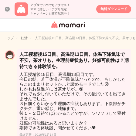
アプリでいつでもアクセス！
無料ダウンロード
ママに嬉しい！アプリ限定
キャンペーンも随時配信中！
女性専用匿名QA
アプリ・情報サ
トップ
妊活
人工授精後15日目、高温期13日目。体温下降気味で不安。茶オリ
イト
人工授精後15日目、高温期13日目。体温下降気味で
不安。茶オリも。生理前症状あり。妊娠可能性は？期
待できる体験談を。
人工授精後15日目、高温期13日目です。
今日の朝、若干体温が下降気味だったので、もしかした
らこのままリセットか…と諦めモードでした😞
しかもお昼過ぎには茶オリが…😵
それでも少し付いていただけで、その後拭いても出てき
ませんでした。
３日前くらいから生理前の症状もあります。下腹部がチ
クチク、重い感じ、鈍痛まで。
後１～２日待てばわかることですが、ソワソワして寝付
けません。
妊娠の可能性はあると思いますか？
期待できる体験談、聞かせてください💖
最終更新：2016年1月14日