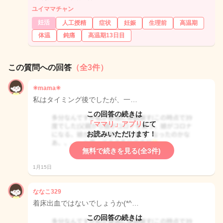
ユイママチャン
妊活
人工授精
症状
妊娠
生理前
高温期
体温
鈍痛
高温期13日目
この質問への回答
（全3件）
✳︎mama✳︎
私はタイミング後でしたが、一…
この回答の続きは
「ママリ」アプリ
にて
お読みいただけます！
無料で続きを見る(全3件)
1月15日
ななこ329
着床出血ではないでしょうか(*^…
この回答の続きは