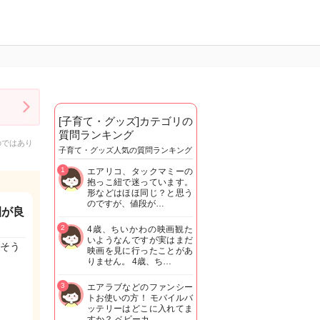
[子育て・グッズ]カテゴリの
質問ランキング
のではあり
子育て・グッズ人気の質問ランキング
1
エアリコ、タックマミーの
抱っこ紐で迷っています。
形などはほほ同じ？と思う
のですが、値段が…
園が良
2
4歳、ちいかわの映画観た
いようなんですが実はまだ
そう
映画を見に行ったことがあ
りません。 4歳、ち…
3
エアラブなどのファンシー
トお使いの方！ モバイルバ
ッテリーはどこに入れてま
すか？ ベビーカ…