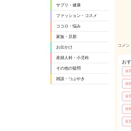
サプリ・健康
ファッション・コスメ
ココロ・悩み
家族・旦那
コメン
お出かけ
産婦人科・小児科
お
その他の疑問
保
雑談・つぶやき
保
保
保
保