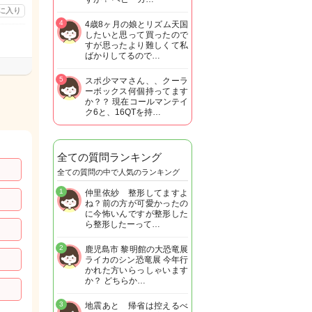
に入り
4
4歳8ヶ月の娘とリズム天国
したいと思って買ったので
すが思ったより難しくて私
ばかりしてるので…
5
スポ少ママさん、、クーラ
ーボックス何個持ってます
か？？ 現在コールマンテイ
ク6と、16QTを持…
全ての質問ランキング
全ての質問の中で人気のランキング
1
仲里依紗 整形してますよ
ね？前の方が可愛かったの
に今怖いんですが整形した
ら整形したーって…
2
鹿児島市 黎明館の大恐竜展
ライカのシン恐竜展 今年行
かれた方いらっしゃいます
か？ どちらか…
3
地震あと 帰省は控えるべ