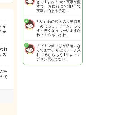
きですよね？ 夫の実家が熊
本で お盆前に２泊3日で
実家に泊まる予定…
4
ちいかわの映画の入場特典
（めじるしチャーム）って
とか
すぐ無くなっちゃいますか
方が
ね？！💦 ちいかわ…
5
ナプキン値上げが話題にな
われ
ってますが 私はミレーナ入
ッズ
れてるからもう1年以上ナ
プキン買ってない…
ごち
いので