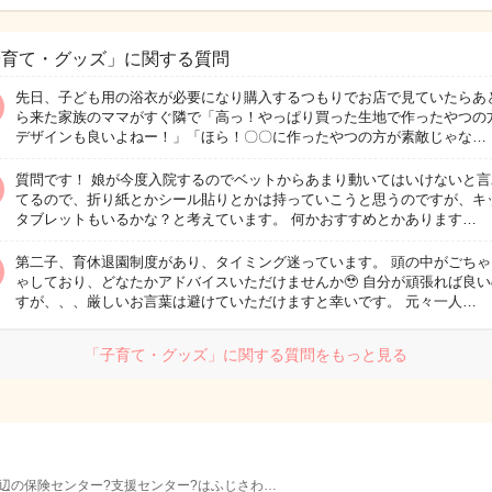
子育て・グッズ」に関する質問
先日、子ども用の浴衣が必要になり購入するつもりでお店で見ていたらあ
ら来た家族のママがすぐ隣で「高っ！やっぱり買った生地で作ったやつの
デザインも良いよねー！」「ほら！〇〇に作ったやつの方が素敵じゃな…
質問です！ 娘が今度入院するのでベットからあまり動いてはいけないと言
てるので、折り紙とかシール貼りとかは持っていこうと思うのですが、キ
タブレットもいるかな？と考えています。 何かおすすめとかあります…
第二子、育休退園制度があり、タイミング迷っています。 頭の中がごちゃ
ゃしており、どなたかアドバイスいただけませんか🥹 自分が頑張れば良
すが、、、厳しいお言葉は避けていただけますと幸いです。 元々一人…
「子育て・グッズ」に関する質問をもっと見る
辺の保険センター?支援センター?はふじさわ…