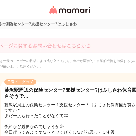
女性専用匿名QAアプ
リ・情報サイト
辺の保険センター?支援センター?はふじさわ…
は一般のユーザーの投稿により成り立っており、当社が医学的・科学的根拠を担保するも
理解の上、ご活用ください。
子育て・グッズ
藤沢駅周辺の保険センター?支援センター?はふじさわ保育
さそうで…
藤沢駅周辺の保険センター？支援センター？はふじさわ保育園が良さ
ですか？
まだ一度も行ったことがなくて🤤
予約など必要なのでしょうか😵
今日行ってみようかな～とびくびくしながら思ってます🗿