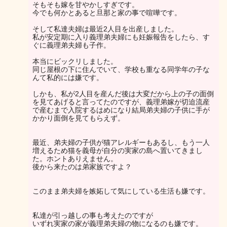
そもそも嫁を甘やかしすぎです。
今でも何かとあると旦那と家の事で喧嘩です。
そして私達夫婦は最近2人目を出産しました。
私が安定期に入り義理弟夫婦にも妊娠報告をしたら、す
ぐに義理弟夫婦も子作。
本当にビックリしました。
同じ屋根の下に住んでいて、学校も重なる同学年の子な
んて私的には嫌です。
しかも、私が2人目を産んだ後は大変だから上の子の面倒
を見てあげると言ってたのですが、義理弟嫁が切迫流産
で産むまで入院するはめになり結局弟夫婦の子供に手が
かかり面倒を見てもらえず。
最近、弟夫婦の子供が猫アレルギーもあるし、もう一人
増えるため猫を義母が自分の実家の島へ置いてきまし
た。ホントありえません。
後から来たのは弟家族ですよ？
このまま弟夫婦を嫉妬して気にしている生活も嫌です。
私達が引っ越しの事も考えたのですが
いずれ実家の家が義理弟夫婦の物になるのも嫌です。