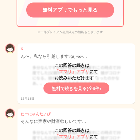
無料アプリでもっと見る
※一部プレミアム会員限定の機能もございます
K
ん〜。私なら引越しますね(´•ω•…
この回答の続きは
「ママリ」アプリ
にて
お読みいただけます！
無料で続きを見る(全6件)
12月13日
たーにゃんたよぴ
そんなに実家や財産欲しいです…
この回答の続きは
「ママリ」アプリ
にて