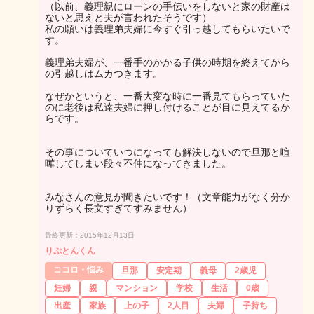
（以前、義理親にローンの手伝いをしないと家の財産は
ないと思えと夫が言われたそうです）
私の願いは義理弟夫婦に今すぐ引っ越してもらいたいで
す。
義理弟夫婦が、一番手のかかる子供の時期を終えてから
の引越しはムカつきます。
なぜかというと、一番大変な時に一番見てもらっていた
のに老後は私達夫婦に押し付けることが目に見えてるか
らです。
その事についていつになっても解決しないので旦那と喧
嘩してしまい段々不仲になってきました。
みなさんの意見が聞きたいです！（文章能力がなく分か
りずらく長文すぎてすみません）
最終更新：2015年12月13日
りぷとんくん
ココロ・悩み
旦那
安定期
義母
2歳児
妊婦
親
マンション
学校
生活
0歳
出産
家族
上の子
2人目
夫婦
子持ち