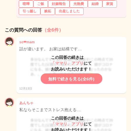
喧嘩
ご飯
妊娠報告
光熱費
結婚
家賃
引っ越し
嫉妬
出産しました
この質問への回答
（全6件）
so❤︎mam
話が違います。 お家は結構です…
この回答の続きは
「ママリ」アプリ
にて
お読みいただけます！
無料で続きを見る(全6件)
12月13日
あんちゃ
私ならそこまでストレス抱える…
この回答の続きは
「ママリ」アプリ
にて
お読みいただけます！