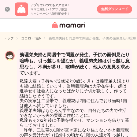
アプリでいつでもアクセス！
無料ダウンロード
ママに嬉しい！アプリ限定
キャンペーンも随時配信中！
女性専用匿名QA
アプリ・情報サ
トップ
ココロ・悩み
義理弟夫婦と同居中で問題が発生。子供の面倒見たり喧嘩
イト
義理弟夫婦と同居中で問題が発生。子供の面倒見たり
喧嘩も。引っ越しを望むが、義理弟夫婦は引っ越し意
思なし。不満が募り、喧嘩が続く。他人の意見を求め
ています。
私達夫婦（子持ちで2歳児と0歳3ヶ月）は義理弟夫婦より
も後に結婚しています。当時義理弟は大学在学中、嫁は
進学せず社会人になったばかりに子供が欲しく、作って
結婚したそうです。
夫の実家は二世帯で、義理親は2階に住んでおり当時1階
は他人へ貸していました。
義理弟夫婦はもちろん学生なので、自分たちの力で生活
できないから夫の実家に住むことに。
私達もその2年後に子供を授かり、マンションを借りて暮
らしておりました。
一昨年、二世帯の1階が空き家になり住まないかと義理親
の声を受けたが（妊婦中の頃から1階の人達が引っ越しし