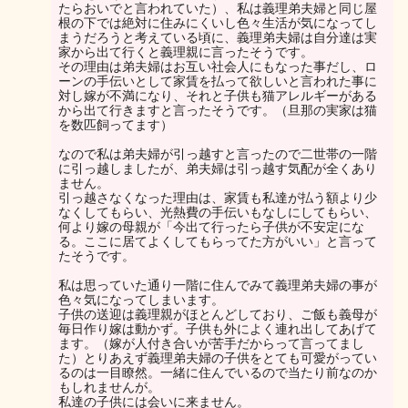
たらおいでと言われていた）、私は義理弟夫婦と同じ屋
根の下では絶対に住みにくいし色々生活が気になってし
まうだろうと考えている頃に、義理弟夫婦は自分達は実
家から出て行くと義理親に言ったそうです。
その理由は弟夫婦はお互い社会人にもなった事だし、ロ
ーンの手伝いとして家賃を払って欲しいと言われた事に
対し嫁が不満になり、それと子供も猫アレルギーがある
から出て行きますと言ったそうです。（旦那の実家は猫
を数匹飼ってます）
なので私は弟夫婦が引っ越すと言ったので二世帯の一階
に引っ越しましたが、弟夫婦は引っ越す気配が全くあり
ません。
引っ越さなくなった理由は、家賃も私達が払う額より少
なくしてもらい、光熱費の手伝いもなしにしてもらい、
何より嫁の母親が「今出て行ったら子供が不安定にな
る。ここに居てよくしてもらってた方がいい」と言って
たそうです。
私は思っていた通り一階に住んでみて義理弟夫婦の事が
色々気になってしまいます。
子供の送迎は義理親がほとんどしており、ご飯も義母が
毎日作り嫁は動かず。子供も外によく連れ出してあげて
ます。（嫁が人付き合いが苦手だからって言ってまし
た）とりあえず義理弟夫婦の子供をとても可愛がってい
るのは一目瞭然。一緒に住んでいるので当たり前なのか
もしれませんが。
私達の子供には会いに来ません。