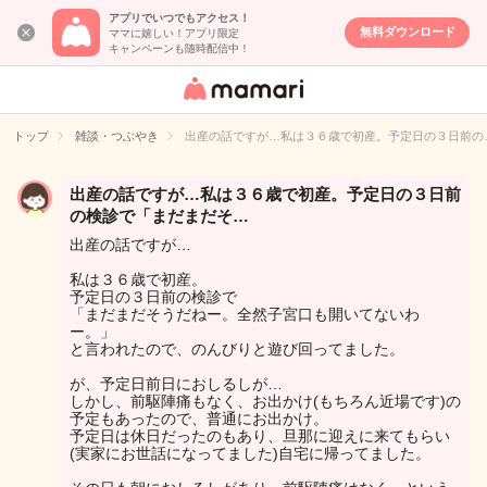
アプリでいつでもアクセス！
無料ダウンロード
ママに嬉しい！アプリ限定
キャンペーンも随時配信中！
女性専用匿名QA
アプリ・情報サ
トップ
雑談・つぶやき
出産の話ですが…私は３６歳で初産。予定日の３日前の
イト
出産の話ですが…私は３６歳で初産。予定日の３日前
の検診で「まだまだそ…
出産の話ですが…
私は３６歳で初産。
予定日の３日前の検診で
「まだまだそうだねー。全然子宮口も開いてないわ
ー。」
と言われたので、のんびりと遊び回ってました。
が、予定日前日におしるしが…
しかし、前駆陣痛もなく、お出かけ(もちろん近場です)の
予定もあったので、普通にお出かけ。
予定日は休日だったのもあり、旦那に迎えに来てもらい
(実家にお世話になってました)自宅に帰ってました。