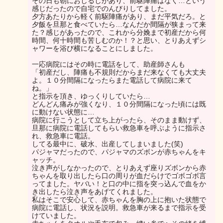
その日も朝におしるしがあり、前駆陣痛はなく…という
感じだったので自宅でのんびりしてました。
夕方あたりから軽く前駆陣痛があり、まだ平気だろ。と
夕飯を旦那と食べていたら…なんだか間隔が狭まって来
た？感じがあったので、これから分娩まで初産だから何
時間、何十時間も苦しむのか！？と思い、とりあえずシ
ャワーを浴び横になることにしました。
一応病院にはその時に電話をして、助産師さんも
「初産だし、陣痛も不規則だからまだ来なくても大丈夫
よ。１０分間隔になったらまた電話して病院に来て
ね。」
と指示を頂き、ゆっくりしていたら…
どんどん痛みが強くなり、１０分間隔になった頃には既
に動けない状態に…
病院に行こうとして立ち上がったら、そのまま動けず、
旦那に病院に電話してもらい救急車を呼ぶように指示さ
れ、救急車に電話。
してる最中に、破水、出産してしまいました(笑)
パジャマだったので、パジャマのズボンが赤ちゃんをキ
ャッチ。
泣き声がしなかったので、とりあえず座りズボンから赤
ちゃんを取り出したら口の周りが血だらけでゴボゴボ言
ってました。ヤバい！と口の中に指を突っ込んで血をか
き出したら泣き声をあげてくれました。
私はそこで安心して、赤ちゃんを胸の上に抱いた状態で
病院に電話し、状況を説明。救急車が来るまで指示を受
けていました。