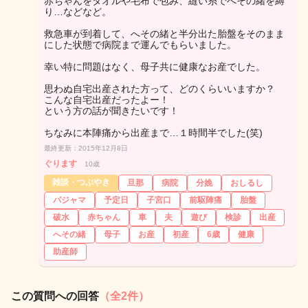
赤ちゃんをタオルや毛布で包み、縫い糸でへその緒を縛
り…などなど。
救急車が到着して、へその緒と半分出た胎盤をそのまま
にした状態で病院まで運んでもらいました。
幸い特に問題はなく、母子共に健康なお産でした。
思わぬ自宅出産された方って、どのくらいいますか？
こんな自宅出産だったよー！
という方の話が聞きたいです！
ちなみに本陣痛から出産まで…１時間半でした(笑)
最終更新：2015年12月8日
ぐります
10歳
雑談・つぶやき
旦那
病院
分娩
おしるし
パジャマ
予定日
子宮口
前駆陣痛
胎盤
破水
赤ちゃん
車
夫
遊び
検診
出産
へその緒
母子
お産
初産
6歳
健康
助産師
この質問への回答
（全2件）