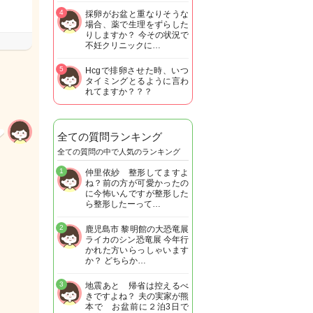
4
採卵がお盆と重なりそうな
場合、薬で生理をずらした
りしますか？ 今その状況で
不妊クリニックに…
5
Hcgで排卵させた時、いつ
タイミングとるように言わ
れてますか？？？
全ての質問ランキング
全ての質問の中で人気のランキング
1
仲里依紗 整形してますよ
ね？前の方が可愛かったの
に今怖いんですが整形した
ら整形したーって…
2
鹿児島市 黎明館の大恐竜展
ライカのシン恐竜展 今年行
かれた方いらっしゃいます
か？ どちらか…
3
地震あと 帰省は控えるべ
きですよね？ 夫の実家が熊
本で お盆前に２泊3日で