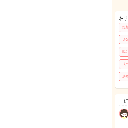
お
妊
妊
嘔
戌
膀
「