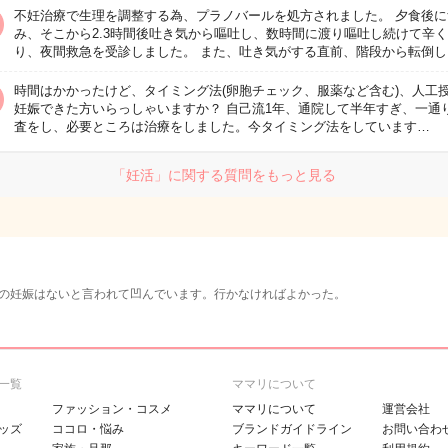
不妊治療で生理を調整する為、プラノバールを処方されました。 夕食後に
み、そこから2.3時間後吐き気から嘔吐し、数時間に渡り嘔吐し続けて辛
り、夜間救急を受診しました。 また、吐き気がする直前、階段から転倒し
時間はかかったけど、タイミング法(卵胞チェック、服薬など含む)、人工
妊娠できた方いらっしゃいますか？ 自己流1年、通院して半年すぎ、一通
査をし、必要ところは治療をしました。今タイミング法をしています…
「妊活」に関する質問をもっと見る
の妊娠はないと言われて凹んでいます。行かなければよかった。
一覧
ママリについて
ファッション・コスメ
ママリについて
運営会社
ッズ
ココロ・悩み
ブランドガイドライン
お問い合わ