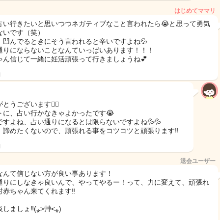
はじめてママリ
占い行きたいと思いつつネガティブなこと言われたら😭と思って勇気
ないです（笑）
、凹んでるときにそう言われると辛いですよね💦
通りにならないことなんていっぱいあります！！！
ゃん信じて一緒に妊活頑張って行きましょうね💕
日
とうございます🙇‍♀️
トに、占い行かなきゃよかったです😭
ですよね、占い通りになるとは限らないですよね💦💦
、諦めたくないので、頑張れる事をコツコツと頑張ります‼️
日
退会ユーザー
なんて信じない方が良い事あります！
通りにしなきゃ良いんで、やってやるー！って、力に変えて、頑張れ
対赤ちゃん来てくれます‼︎
しましょ‼︎(⁎˃艸˂⁎)