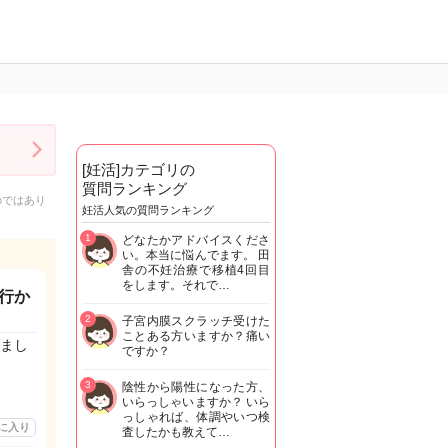
[妊活]カテゴリの
質問ランキング
のではあり
妊活人気の質問ランキング
1
どなたかアドバイスくださ
い。本当に悩んでます。 田
舎の不妊治療で移植4回目
をします。それで…
行か
2
子宮内膜スクラッチ受けた
ことある方いますか？痛い
まし
ですか？
3
陰性から陽性になった方、
いらっしゃいますか？ いら
っしゃれば、体調やいつ検
に入り
査したかも教えて…