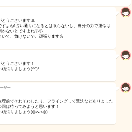
日
とうございます🙇‍♀️
ですよね❗️占い通りになるとは限らないし、自分の力で運命は
開かないとですよね💦💦
向いて、負けないで、頑張ります💪
日
がとうございます！
頑張りましょう(^^)/
日
ーザー
生理前でそわそわしたり、フライングして撃沈などありました
今回は待ってみようと思います！
頑張りましょう(◍>ᴗ<◍)
日