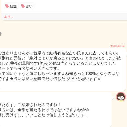
妊娠
占い
ありぃ
ト
yumama
ではありませんが…昔県内で結構有名な占い氏さんに占ってもらい、
頃別れた元彼と『絶対によりが戻ることはない』と言われましたが結
ました😂今の旦那です(笑)その他は当たっていることばかりでした
ネットでも有名な占い氏さんです。
って聞いちゃうと気にしちゃいますよね😅きっと100%とゆうのはな
ですよ★占いは良い意味でだけ信じたらいいと思います☺
日
当たらず、ご結婚されたのですね！
り占いは、全部が当たるわけではないですよね💦💦
真に受けずに、いいことだけ信じようと思います！
日