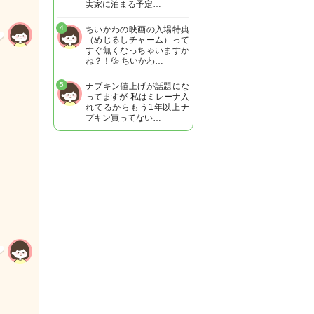
実家に泊まる予定…
4
ちいかわの映画の入場特典
（めじるしチャーム）って
すぐ無くなっちゃいますか
ね？！💦 ちいかわ…
5
ナプキン値上げが話題にな
ってますが 私はミレーナ入
れてるからもう1年以上ナ
プキン買ってない…