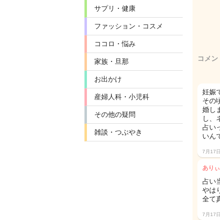
サプリ・健康
ファッション・コスメ
ココロ・悩み
コメン
家族・旦那
お出かけ
妊娠
産婦人科・小児科
その
婚し
その他の疑問
し、
占い
雑談・つぶやき
いん
7月17
ありぃ
占い
やは
全て
7月17