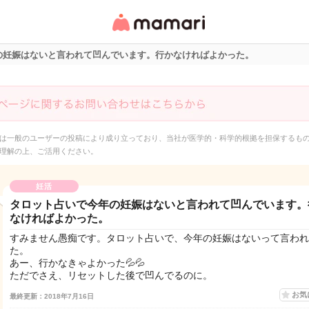
女性専用匿名QAアプ
リ・情報サイト
の妊娠はないと言われて凹んでいます。行かなければよかった。
は一般のユーザーの投稿により成り立っており、当社が医学的・科学的根拠を担保するも
理解の上、ご活用ください。
妊活
タロット占いで今年の妊娠はないと言われて凹んでいます。
なければよかった。
すみません愚痴です。タロット占いで、今年の妊娠はないって言われ
た。
あー、行かなきゃよかった💦💦
ただでさえ、リセットした後で凹んでるのに。
お気
最終更新：2018年7月16日