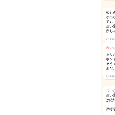
私も
が出
でも
占い
赤ち
7月16
ありぃ
ありが
ホン
そう
まだ
7月16
占い
占い
ば絶
深呼吸