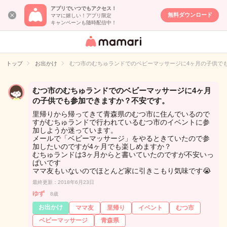
アプリでいつでもアクセス！
無料ダウンロード
ママに嬉しい！アプリ限定
キャンペーンも随時配信中！
女性専用匿名QA
アプリ・情報サ
トップ
お出かけ
むつ市のむちゅランドでのベビーマッサージに4ヶ月の子供で
イト
むつ市のむちゅランドでのベビーマッサージに4ヶ月
の子供でも参加できますか？不安です。
里帰りから帰ってきて青森県のむつ市に住んでいるので
すがむちゅランドで行われているむつ市のイベントに参
加しようか迷っています。
メールで「ベビーマッサージ」をやるときていたので参
加したいのですが4ヶ月でも楽しめますか？
むちゅランドは3ヶ月からと書いていたのですが不安いっ
ぱいです
ママ友もいないのでほとんど家に引きこもり気味です😭
最終更新：2018年6月23日
ゆず
8歳
お出かけ
ママ友
里帰り
イベント
むつ市
ベビーマッサージ
青森県