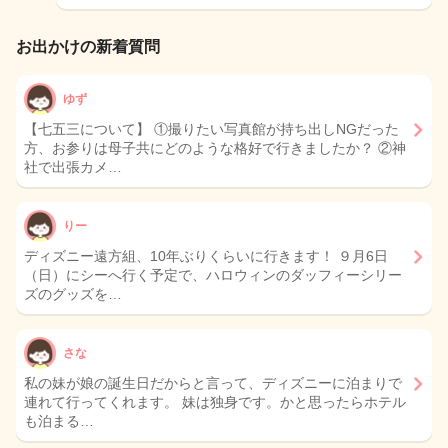
お出かけの新着質問
ゆず
【七五三について】 ①撮りたい写真館が持ち出しNGだった
方、お参りは母子共にどのような格好で行きましたか？ ②神
社で出張カメ…
りー
ディズニー遠方組、10年ぶりくらいに行きます！ ９月6日
（日）にシーへ行く予定で、ハロウィンのダッフィーシリー
ズのグッズを…
さな
私の妹が娘の誕生日だからと言って、ディズニーに泊まりで
連れて行ってくれます。 妹は独身です。かと思ったらホテル
も泊まる…