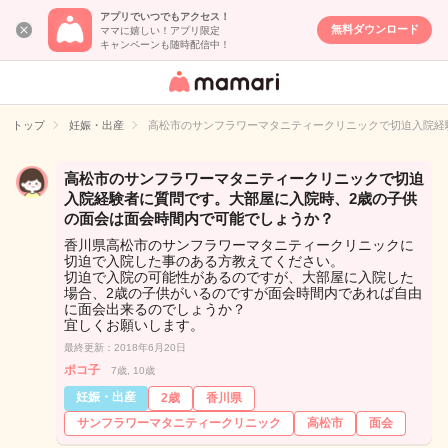
アプリでいつでもアクセス！
無料ダウンロード
ママに嬉しい！アプリ限定
キャンペーンも随時配信中！
女性専用匿名QA
アプリ・情報サ
トップ
妊娠・出産
高松市のサンフラワーマタニティークリニックで切迫入院経
イト
高松市のサンフラワーマタニティークリニックで切迫
入院経験者に質問です。大部屋に入院時、2歳の子供
の面会は面会時間内で可能でしょうか？
香川県高松市のサンフラワーマタニティークリニックに
切迫で入院した事のある方教えてください。
切迫で入院の可能性があるのですが、大部屋に入院した
場合、2歳の子供がいるのですが面会時間内であれば自由
に面会出来るのでしょうか？
宜しくお願いします。
最終更新：2018年6月20日
ポコ子
7歳, 10歳
妊娠・出産
2歳
香川県
サンフラワーマタニティークリニック
高松市
面会