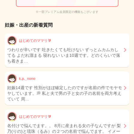
※一部プレミアム会員限定の機能もございます
妊娠・出産の新着質問
はじめてのママリ🔰
つわりが辛いです 吐きたくても吐けない ずっとムカムカし
てる よだれ溜まる 寝れない いま10週です。どのくらいで落
ち着きま…
k.p._nono
妊娠14週です 性別がほぼ確定したのですが名前の件でモヤモ
ヤしています。💭 私と夫で男の子と女の子の名前を両方考え
ていて 周…
はじめてのママリ🔰
名付けで悩んでます。。 8月に産まれる女の子なんですが 梨
乃(りの)と琉珠（るみ）の２つの名前で悩んでます。 イメー