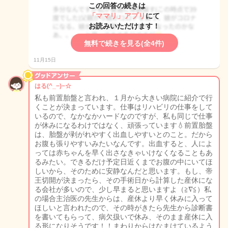
この回答の続きは
「ママリ」アプリ
にて
お読みいただけます！
無料で続きを見る(全4件)
11月15日
はる(^_−)−☆
私も前置胎盤と言われ、１月から大きい病院に紹介で行
くことが決まっています。仕事はリハビリの仕事をして
いるので、なかなかハードなのですが、私も同じで仕事
が休みになるわけではなく、頑張っています💧前置胎盤
は、胎盤が剥がれやすく出血しやすいとのこと。だから
お腹も張りやすいみたいなんです。出血すると、人によ
っては赤ちゃんを早く出さなきゃいけなくなることもあ
るみたい。できるだけ予定日近くまでお腹の中にいてほ
しいから、そのために安静なんだと思います。もし、帝
王切開が決まったら、その手術日から計算した産休にな
る会社が多いので、少し早まると思いますよ（≧∇≦）私
の場合主治医の先生からは、産休より早く休みに入って
ほしいと言われたので、その時がきたら先生から診断書
を書いてもらって、病欠扱いで休み、そのまま産休に入
る形になりそうです！！まわりからはなまけているよう