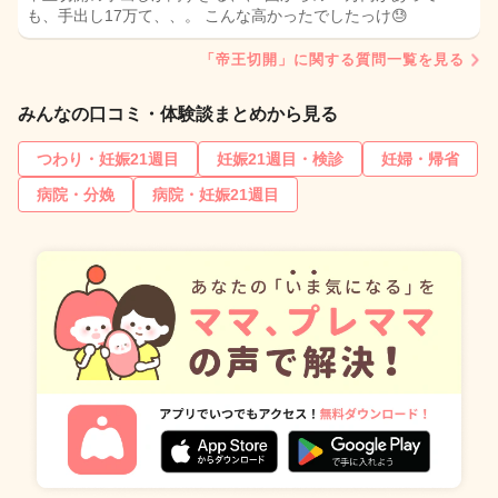
も、手出し17万て、、。 こんな高かったでしたっけ😓
「帝王切開」に関する質問一覧を見る
みんなの口コミ・体験談まとめから見る
つわり・妊娠21週目
妊娠21週目・検診
妊婦・帰省
病院・分娩
病院・妊娠21週目