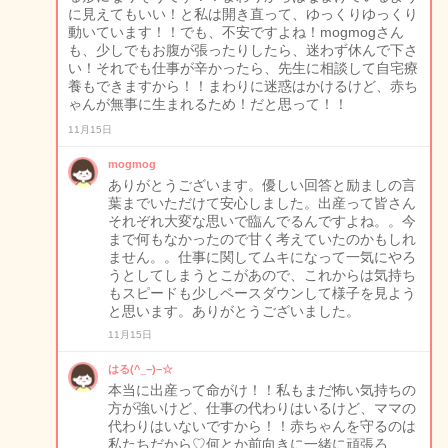
に見えてもいい！と私は開き直って、ゆっくりゆっくり
動いています！！でも、不安ですよね！mogmogさん
も、少しでもお腹が張ったりしたら、迷わず休んで下さ
い！それでも仕事が辛かったら、先生に相談して自宅療
養もできますから！！まわりに迷惑はかけるけど、赤ち
ゃんが無事に生まれるため！だと思って！！
11月15日
mogmog
ありがとうございます。優しい回答と励ましの言
葉までいただけて安心しました。出産って皆さん
それぞれ大変な思いで臨んでるんですよね。。今
まで何もなかったので甘く考えていたのかもしれ
ません。。仕事に関してムキになって一気にやろ
うとしてしまうとこがあので、これからは気持ち
もスピードも少しペースダウンして様子を見よう
と思います。ありがとうございました。
11月15日
はる(^_−)−☆
本当に出産って命がけ！！私もまだ怖い気持ちの
方が強いけど、仕事の代わりはいるけど、ママの
代わりはいないですから！！赤ちゃんを守るのは
私たちだから♡何とか前向きに一緒に頑張ろ