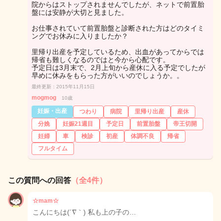
院からはストップされませんでしたが、ネットで前置胎
盤には安静が大切と見ました。
お仕事されていて前置胎盤と診断された方はどのタイミ
ングでお休みに入りましたか？
里帰り出産を予定しているため、出血があってからでは
帰省も難しくなるのではと今から心配です。
予定日は3月末で、2月上旬から産休に入る予定でしたが
早めに休みをもらった方がいいのでしょうか。。
最終更新：2015年11月15日
mogmog
10歳
妊娠・出産
つわり
病院
里帰り出産
産休
分娩
妊娠21週目
予定日
前置胎盤
帝王切開
妊婦
車
検診
初産
体調不良
帰省
フルタイム
この質問への回答
（全4件）
☆mam☆
こんにちは(´∇｀) 私も上の子の…