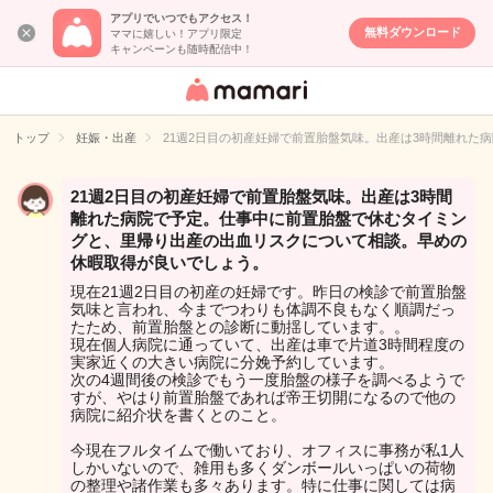
アプリでいつでもアクセス！
無料ダウンロード
ママに嬉しい！アプリ限定
キャンペーンも随時配信中！
女性専用匿名QA
アプリ・情報サ
トップ
妊娠・出産
21週2日目の初産妊婦で前置胎盤気味。出産は3時間離れ
イト
21週2日目の初産妊婦で前置胎盤気味。出産は3時間
離れた病院で予定。仕事中に前置胎盤で休むタイミン
グと、里帰り出産の出血リスクについて相談。早めの
休暇取得が良いでしょう。
現在21週2日目の初産の妊婦です。昨日の検診で前置胎盤
気味と言われ、今までつわりも体調不良もなく順調だっ
たため、前置胎盤との診断に動揺しています。。
現在個人病院に通っていて、出産は車で片道3時間程度の
実家近くの大きい病院に分娩予約しています。
次の4週間後の検診でもう一度胎盤の様子を調べるようで
すが、やはり前置胎盤であれば帝王切開になるので他の
病院に紹介状を書くとのこと。
今現在フルタイムで働いており、オフィスに事務が私1人
しかいないので、雑用も多くダンボールいっぱいの荷物
の整理や諸作業も多々あります。特に仕事に関しては病