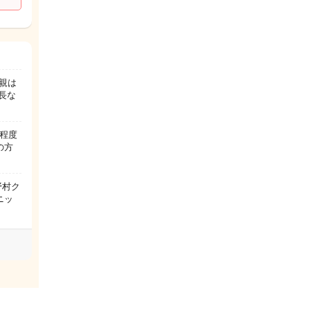
親は
長な
程度
の方
野村ク
ニッ