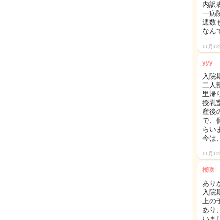
内訳
一病
週数
なん
11月1
yyy
入院
二人
里帰
授乳
産後
で、
らい
今は
11月1
桜咲
あり
入院期
上の
あり
いま