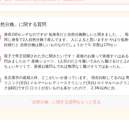
自然分娩」に関する質問
身長150センチなのですが 低身長だと自然分娩難しいと聞きました、、 母
同じ身長で2人自然分娩で産んでます。 人によると思いますが やはり低身
妊婦だと 自然分娩は難しいものなのでしょうか？💦 旦那は170セン…
双子で帝王切開された方に聞きたいです！ 産後のお腹って術後すぐはある
凹みましたか？ 産褥ショーツ、1人目のだと今履いてみたら履けるけど上
ちょいキツくて、産後お腹凹んでれば無理なく履けそうではあったん…
名古屋市の産婦人科、どこがいいか迷っています。 現在比較してるのは 
リニック(天白) イルマーレレディースクリニック(天白) ロイヤルベルクリ
ク(緑区)です◎ 口コミが古いものも多かったので、 2.3年以内に出…
「自然分娩」に関する質問をもっと見る