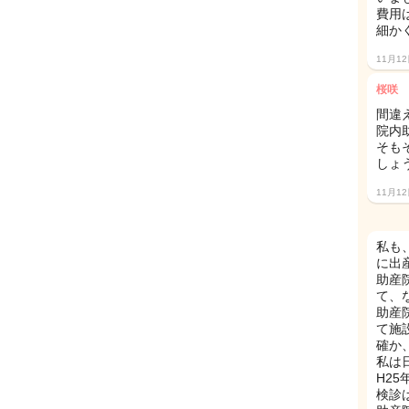
費用
細か
11月1
桜咲
間違え
院内
そも
しょ
11月1
私も
に出
助産
て、
助産
て施
確か
私は日
H2
検診