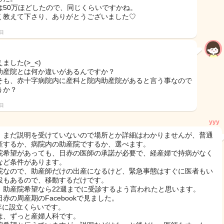
は50万ほどしたので、同じくらいですかね。
く教えて下さり、ありがとうございました♡
2日
ました(>_<)
助産院とは何か違いがあるんですか？
そも、赤十字病院内に産科と院内助産院があると言う事なので
うか？
2日
yyy
、まだ説明を受けていないので場所とか詳細はわかりませんが、普通
産するか、病院内の助産院でするか、選べます。
院希望があっても、日赤の医師の承諾が必要で、経産婦で持病がなく
など条件があります。
院なので、助産師だけの出産になるけど、緊急事態はすぐに医者もい
設もあるので、移動するだけです。
、助産院希望なら22週までに受診するよう言われたと思います。
赤の周産期のFacebookで見ました。
5年に設立くらいです。
は、ずっと産婦人科です。