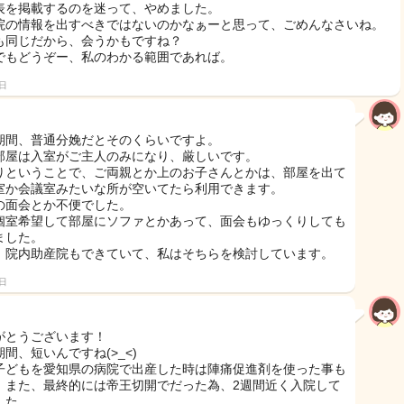
表を掲載するのを迷って、やめました。
院の情報を出すべきではないのかなぁーと思って、ごめんなさいね。
も同じだから、会うかもですね？
でもどうぞー、私のわかる範囲であれば。
2日
期間、普通分娩だとそのくらいですよ。
部屋は入室がご主人のみになり、厳しいです。
りということで、ご両親とか上のお子さんとかは、部屋を出て
室か会議室みたいな所が空いてたら利用できます。
の面会とか不便でした。
個室希望して部屋にソファとかあって、面会もゆっくりしても
ました。
、院内助産院もできていて、私はそちらを検討しています。
2日
がとうございます！
間、短いんですね(>_<)
子どもを愛知県の病院で出産した時は陣痛促進剤を使った事も
、また、最終的には帝王切開でだった為、2週間近く入院して
した。