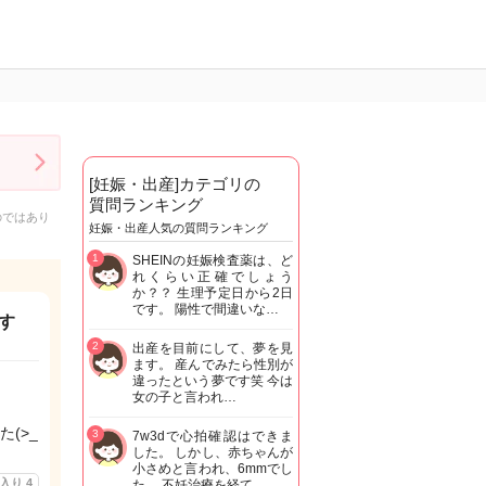
[妊娠・出産]カテゴリの
質問ランキング
のではあり
妊娠・出産人気の質問ランキング
1
SHEINの妊娠検査薬は、ど
れくらい正確でしょう
か？？ 生理予定日から2日
です。 陽性で間違いな…
す
2
出産を目前にして、夢を見
ます。 産んでみたら性別が
違ったという夢です笑 今は
女の子と言われ…
(>_
3
7w3dで心拍確認はできま
した。 しかし、赤ちゃんが
小さめと言われ、6mmでし
に入り
4
た。 不妊治療を経て…