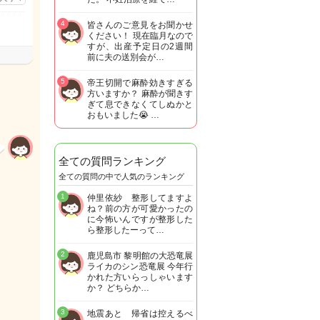
4
皆さんのご意見をお聞かせ
ください！ 現在臨月なので
すが、出産予定日の2週間
前に夫の送別会が…
5
帝王切開で麻酔効きすぎる
方いますか？ 麻酔が聞きす
ぎて息できなくてしぬかと
おもいました😭 …
全ての質問ランキング
全ての質問の中で人気のランキング
1
仲里依紗 整形してますよ
ね？前の方が可愛かったの
に今怖いんですが整形した
ら整形したーって…
2
鹿児島市 黎明館の大恐竜展
ライカのシン恐竜展 今年行
かれた方いらっしゃいます
か？ どちらか…
3
地震あと 帰省は控えるべ