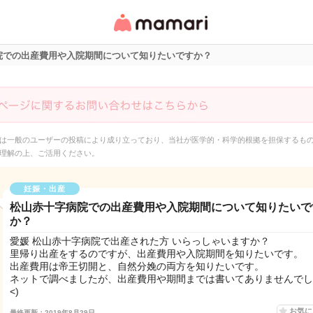
女性専用匿名QAアプ
リ・情報サイト
院での出産費用や入院期間について知りたいですか？
は一般のユーザーの投稿により成り立っており、当社が医学的・科学的根拠を担保するも
理解の上、ご活用ください。
妊娠・出産
松山赤十字病院での出産費用や入院期間について知りたいで
か？
愛媛 松山赤十字病院で出産された方 いらっしゃいますか？
里帰り出産をするのですが、出産費用や入院期間を知りたいです。
出産費用は帝王切開と、自然分娩の両方を知りたいです。
ネットで調べましたが、出産費用や期間までは書いてありませんでした
<)
お気
最終更新：2019年8月29日