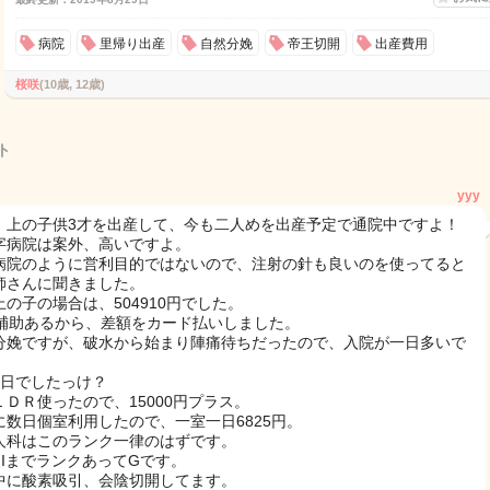
病院
里帰り出産
自然分娩
帝王切開
出産費用
桜咲
(10歳, 12歳)
ト
yyy
、上の子供3才を出産して、今も二人めを出産予定で通院中ですよ！
字病院は案外、高いですよ。
病院のように営利目的ではないので、注射の針も良いのを使ってると
師さんに聞きました。
上の子の場合は、504910円でした。
万補助あるから、差額をカード払いしました。
分娩ですが、破水から始まり陣痛待ちだったので、入院が一日多いで
5日でしたっけ？
ＬＤＲ使ったので、15000円プラス。
に数日個室利用したので、一室一日6825円。
人科はこのランク一律のはずです。
らIまでランクあってGです。
中に酸素吸引、会陰切開してます。