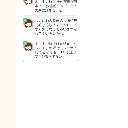
きですよね？ 夫の実家が熊
本で お盆前に２泊3日で
実家に泊まる予定…
4
ちいかわの映画の入場特典
（めじるしチャーム）って
すぐ無くなっちゃいますか
ね？！💦 ちいかわ…
5
ナプキン値上げが話題にな
ってますが 私はミレーナ入
れてるからもう1年以上ナ
プキン買ってない…