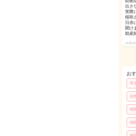
助産
出さ
実際
桜咲
日赤
聞け
助産
11月1
お
帝
自
病
病
病