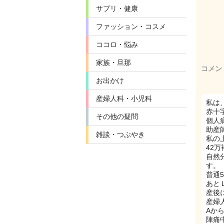
サプリ・健康
ファッション・コスメ
ココロ・悩み
家族・旦那
コメン
お出かけ
産婦人科・小児科
私は
赤十
その他の疑問
個人
助産
雑談・つぶやき
私の
42
自然
す。
普通
あと
産後
産婦
Aか
陣痛