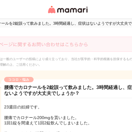
女性専用匿名QAアプ
リ・情報サイト
ナールを2錠誤って飲みました。3時間経過し、症状はないようですが大丈夫
は一般のユーザーの投稿により成り立っており、当社が医学的・科学的根拠を担保するも
理解の上、ご活用ください。
ココロ・悩み
腰痛でカロナールを2錠誤って飲みました。3時間経過し、
ないようですが大丈夫でしょうか？
23週目の妊婦です。
腰痛でカロナール200mgを貰いました。
1回1錠を間違えて1回2錠飲んでしまいました。