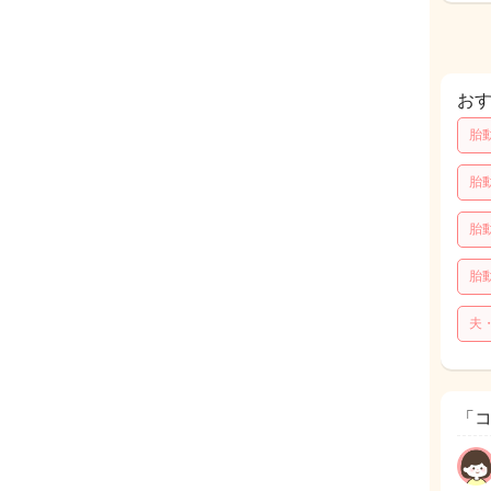
お
胎
胎
胎
胎
夫
「