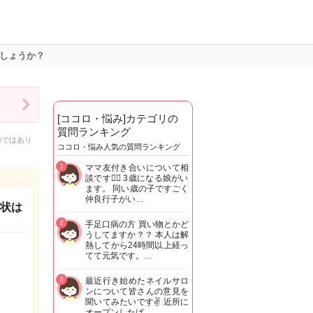
でしょうか？
[ココロ・悩み]カテゴリの
質問ランキング
のではあり
ココロ・悩み人気の質問ランキング
1
ママ友付き合いについて相
談です🙇‍♂️ 3歳になる娘がい
ます。 同い歳の子ですごく
仲良行子がい…
症状は
2
手足口病の方 買い物とかど
うしてますか？？ 本人は解
熱してから24時間以上経っ
てて元気です。…
3
最近行き始めたネイルサロ
ンについて皆さんの意見を
聞いてみたいです✌️ 近所に
オープンしたば…