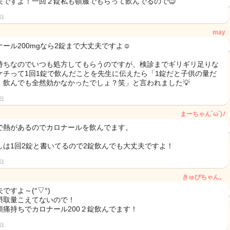
夫ですよ！一回２錠私も頓服でもらって飲んでるので😉
0日
may
ナール200mgなら2錠まで大丈夫ですよ☺
持ちなのでいつも処方してもらうのですが、検診までギリギリ足りな
ケチって1回1錠で飲んだことを先生に伝えたら「1錠だと子供の量だ
、飲んでも全然効かなかったでしょ？笑」と言われました💡
0日
まーちゃん´ω`)ﾉ
で熱があるのでカロナールを飲んでます。
しは1回2錠と書いてるので2錠飲んでも大丈夫ですよ！
0日
きゅぴちゃん。
ですよ～(°▽°)
摂取量こえてないので！
頭痛持ちでカロナール200２錠飲んでます！
0日