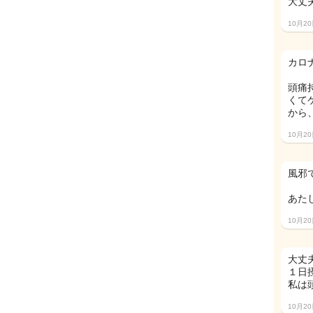
大丈
10月2
カロ
頭痛
くて
から
10月2
風邪
あた
10月2
大丈夫
１日
私は
10月2