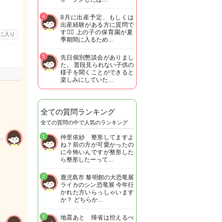
4
8月に出産予定、もしくは
出産経験がある方に質問で
す🙋‍♀️ 上の子の保育園が夏
に入り
季期間に入るため…
5
先日個別懇談会がありまし
た。 普段見られない子供の
様子を聞くことができると
楽しみにしていた…
全ての質問ランキング
全ての質問の中で人気のランキング
1
仲里依紗 整形してますよ
ね？前の方が可愛かったの
に今怖いんですが整形した
ら整形したーって…
2
鹿児島市 黎明館の大恐竜展
ライカのシン恐竜展 今年行
かれた方いらっしゃいます
か？ どちらか…
3
地震あと 帰省は控えるべ