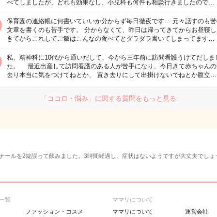
べてしましたが、どれも効果なし、小児科も何件も相談行きましたので…
保育園の連絡帳に何書いていいか分からず毎日徹夜です… 元々話すのも苦
文章を書くのも苦手です。 分からなくて、昨日は帰ってきてからお昼寝し
きてからこれしてご飯はこんなの食べてとダラダラ書いてしまってます…
私、精神科に10代から通いだして、今から三年前に訪問看護うけてだしま
た。 最近出産して訪問看護のある人が苦手になり、今日きて赤ちゃんの
去り本当に気をつけてねとか、 置き去りにして出掛けないでねとか腹立…
「ココロ・悩み」に関する質問をもっと見る
ナールを2錠誤って飲みました。3時間経過し、症状はないようですが大丈夫でしょ
一覧
ママリについて
ファッション・コスメ
ママリについて
運営会社