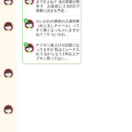
きですよね？ 夫の実家が熊
本で お盆前に２泊3日で
実家に泊まる予定…
4
ちいかわの映画の入場特典
（めじるしチャーム）って
すぐ無くなっちゃいますか
ね？！💦 ちいかわ…
5
ナプキン値上げが話題にな
ってますが 私はミレーナ入
れてるからもう1年以上ナ
プキン買ってない…