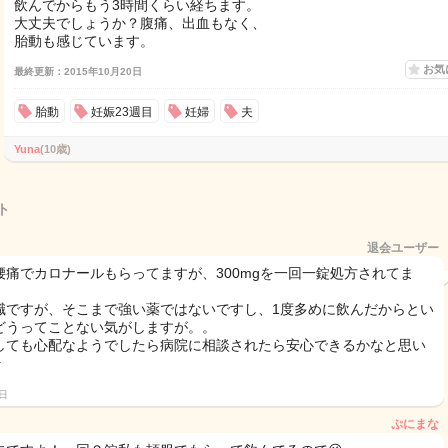
飲んでからもう3時間くらい経ちます。
大丈夫でしょうか？腹痛、出血もなく、
胎動も感じています。
お気
最終更新：2015年10月20日
胎動
妊娠23週目
妊婦
夫
Yuna
(10歳)
ト
退会ユーザー
腰痛でカロナールもらってますが、300mgを一回一錠処方されてま
職ですが、そこまで強い薬ではないですし、1度多めに飲んだからとい
どうってことない気がしますが。。
しても心配なようでしたら病院に相談されたら安心できるかなと思い
️
0日
ぷにまな