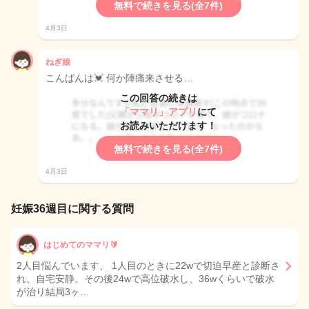
無料で続きを見る(全7件)
4月3日
ねぎ娘
こんばんは💓 何か陣痛来させる…
この回答の続きは
「ママリ」アプリ
にて
お読みいただけます！
無料で続きを見る(全7件)
4月3日
妊娠36週目に関する質問
はじめてのママリ🔰
2人目悩んでいます、 1人目のときに22wで切迫早産と診断さ
れ、自宅安静。その後24wで高位破水し、36wくらいで破水
が治り結局3ヶ…