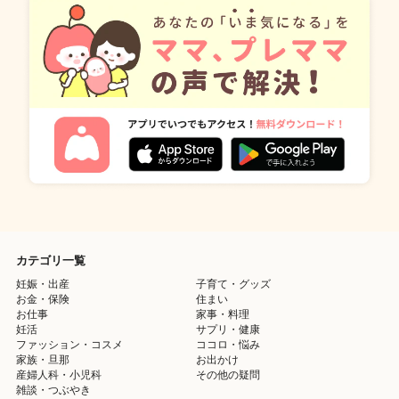
カテゴリ一覧
妊娠・出産
子育て・グッズ
お金・保険
住まい
お仕事
家事・料理
妊活
サプリ・健康
ファッション・コスメ
ココロ・悩み
家族・旦那
お出かけ
産婦人科・小児科
その他の疑問
雑談・つぶやき