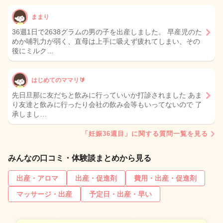
ままり
36週1日で2638グラムの男の子を出産しました。 早産児のた
めか哺乳力が弱く、直母は上手に吸えず疲れてしまい、その
後にミルク…
はじめてのママリ🔰
先日旦那に友だちと飲みに行っていいか打診されました あま
り友達と飲みに行ったり会社の飲み会等もいってないので 了
承しまし…
「妊娠36週目」に関する質問一覧を見る
みんなの口コミ・体験談まとめから見る
出産・アロマ
出産・促進剤
費用・出産・促進剤
マッサージ・出産
予定日・出産・早い