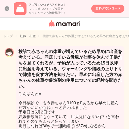
アプリでいつでもアクセス！
無料ダウンロード
ママに嬉しい！アプリ限定
キャンペーンも随時配信中！
女性専用匿名QA
アプリ・情報サ
トップ
妊娠・出産
検診で赤ちゃんの体重が増えているため早めに出産を考えて
イト
検診で赤ちゃんの体重が増えているため早めに出産を
考えている。同居している母親が仕事を休んで子供た
ちを見てくれるが、予約が入っているため15日以降
に出産を考えている。ウォーキングや階段の上り下り
で陣痛を促す方法を知りたい。早めに出産した方の赤
ちゃんの体重や促進剤の使用についての経験を聞きた
い。
こんばんわ⭐️
今日検診で「もう赤ちゃん3100ｇあるから早めに産ん
だ方がいいかもね」っと言われました
予定日は5月2日です
妊娠糖尿病にもなっていて、巨大児になりやすいと言わ
れてたのでちょっと焦ってしまい
明日になれば36wで一週間経てば37wになるから