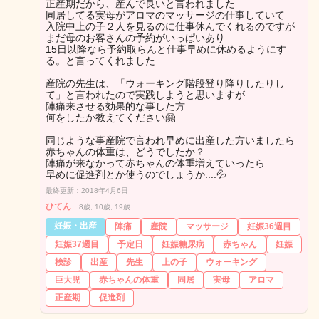
正産期だから、産んで良いと言われました
同居してる実母がアロマのマッサージの仕事していて
入院中上の子２人を見るのに仕事休んでくれるのですが
まだ母のお客さんの予約がいっぱいあり
15日以降なら予約取らんと仕事早めに休めるようにす
る。と言ってくれました
産院の先生は、「ウォーキング階段登り降りしたりし
て」と言われたので実践しようと思いますが
陣痛来させる効果的な事した方
何をしたか教えてください🤗
同じような事産院で言われ早めに出産した方いましたら
赤ちゃんの体重は、どうでしたか？
陣痛が来なかって赤ちゃんの体重増えていったら
早めに促進剤とか使うのでしょうか....💦
最終更新：2018年4月6日
ひてん
8歳, 10歳, 19歳
妊娠・出産
陣痛
産院
マッサージ
妊娠36週目
妊娠37週目
予定日
妊娠糖尿病
赤ちゃん
妊娠
検診
出産
先生
上の子
ウォーキング
巨大児
赤ちゃんの体重
同居
実母
アロマ
正産期
促進剤