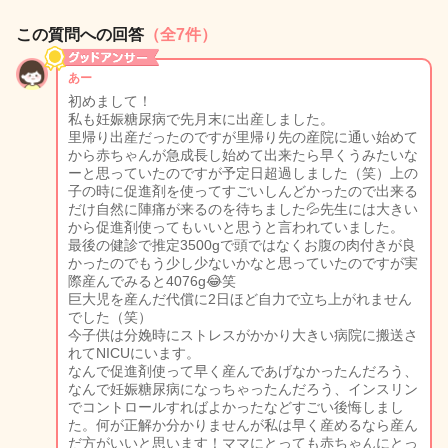
この質問への回答
（全7件）
あー
初めまして！
私も妊娠糖尿病で先月末に出産しました。
里帰り出産だったのですが里帰り先の産院に通い始めて
から赤ちゃんが急成長し始めて出来たら早くうみたいな
ーと思っていたのですが予定日超過しました（笑）上の
子の時に促進剤を使ってすごいしんどかったので出来る
だけ自然に陣痛が来るのを待ちました💦先生には大きい
から促進剤使ってもいいと思うと言われていました。
最後の健診で推定3500gで頭ではなくお腹の肉付きが良
かったのでもう少し少ないかなと思っていたのですが実
際産んでみると4076g😂笑
巨大児を産んだ代償に2日ほど自力で立ち上がれません
でした（笑）
今子供は分娩時にストレスがかかり大きい病院に搬送さ
れてNICUにいます。
なんで促進剤使って早く産んであげなかったんだろう、
なんで妊娠糖尿病になっちゃったんだろう、インスリン
でコントロールすればよかったなどすごい後悔しまし
た。何が正解か分かりませんが私は早く産めるなら産ん
だ方がいいと思います！ママにとっても赤ちゃんにとっ