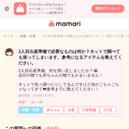
アプリでいつでもアクセス！
無料ダウンロード
ママに嬉しい！アプリ限定
キャンペーンも随時配信中！
女性専用匿名QA
アプリ・情報サ
トップ
妊娠・出産
2人目出産準備で必要なものは何か？ネットで調べても迷っ
イト
2人目出産準備で必要なものは何か？ネットで調べて
も迷ってしまいます。参考になるアイテムを教えてく
ださい。
2人目出産準備、何を買い足しましたか？😭
自分の物でも赤ちゃんの物でもかまいません！
ネットで色々調べたりしてるんですけど頭がごちゃごち
ゃなってきて💔参考までに教えてください！
最終更新：2018年3月30日
ゆき*
7歳, 10歳
妊娠・出産
赤ちゃん
出産
出産準備
2人目
この質問への回答
（全9件）