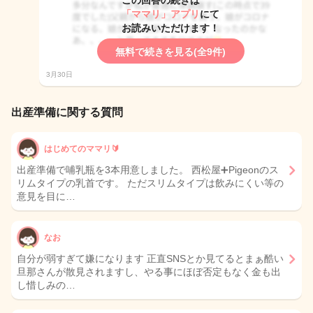
この回答の続きは
「ママリ」アプリ
にて
お読みいただけます！
無料で続きを見る(全9件)
3月30日
出産準備に関する質問
はじめてのママリ🔰
出産準備で哺乳瓶を3本用意しました。 西松屋➕Pigeonのス
リムタイプの乳首です。 ただスリムタイプは飲みにくい等の
意見を目に…
なお
自分が弱すぎて嫌になります 正直SNSとか見てるとまぁ酷い
旦那さんが散見されますし、やる事にほぼ否定もなく金も出
し惜しみの…