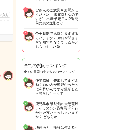
4
皆さんのご意見をお聞かせ
ください！ 現在臨月なので
に入り
すが、出産予定日の2週間
前に夫の送別会が…
5
帝王切開で麻酔効きすぎる
方いますか？ 麻酔が聞きす
ぎて息できなくてしぬかと
おもいました😭 …
全ての質問ランキング
全ての質問の中で人気のランキング
1
仲里依紗 整形してますよ
ね？前の方が可愛かったの
に今怖いんですが整形した
ら整形したーって…
2
鹿児島市 黎明館の大恐竜展
ライカのシン恐竜展 今年行
かれた方いらっしゃいます
か？ どちらか…
3
地震あと 帰省は控えるべ