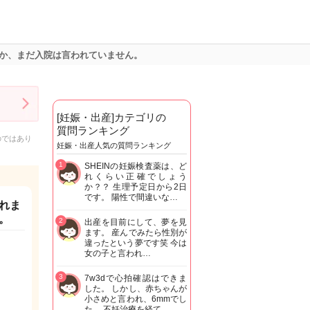
めか、まだ入院は言われていません。
[妊娠・出産]カテゴリの
質問ランキング
のではあり
妊娠・出産人気の質問ランキング
1
SHEINの妊娠検査薬は、ど
れくらい正確でしょう
か？？ 生理予定日から2日
です。 陽性で間違いな…
われま
。
2
出産を目前にして、夢を見
ます。 産んでみたら性別が
違ったという夢です笑 今は
女の子と言われ…
3
7w3dで心拍確認はできま
した。 しかし、赤ちゃんが
小さめと言われ、6mmでし
た。 不妊治療を経て…