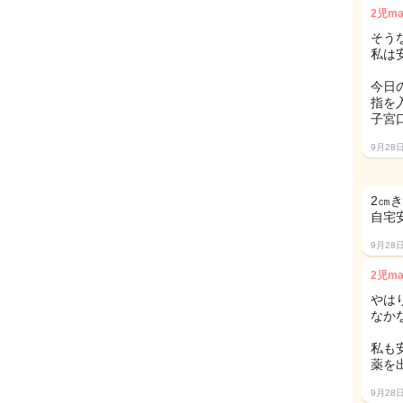
2児m
そうな
私は
今日
指を
子宮
9月28
2㎝
自宅
9月28
2児m
やは
なか
私も
薬を
9月28