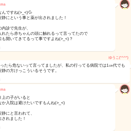
ama
んですね(>_<)💦
安静にという事と薬が出されました！
の内診で先生が、
入れたら赤ちゃんの頭に触れるって言ってたので
口も開いてきてるって事ですよね(>_<)？
日
ゆうこ(*^^*)
きったら危ないって言ってましたが、私の行ってる病院では1㎝代でも
安静の方けっこういるそうです。
日
ama
り上の子がいると
なか入院は避けたいですもんね(>_<)
安静にと言われて、
出されました！
日