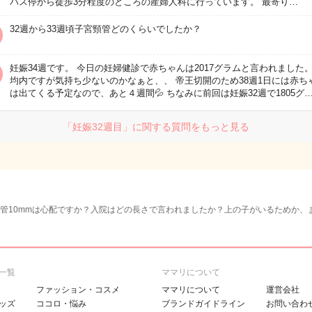
バス停から徒歩3分程度のところの産婦人科に行っています。 最寄り…
32週から33週頃子宮頸管どのくらいでしたか？
妊娠34週です。 今日の妊婦健診で赤ちゃんは2017グラムと言われました。
均内ですが気持ち少ないのかなぁと、、 帝王切開のため38週1日には赤ち
は出てくる予定なので、あと４週間💦 ちなみに前回は妊娠32週で1805グ
「妊娠32週目」に関する質問をもっと見る
頸管10mmは心配ですか？入院はどの長さで言われましたか？上の子がいるためか、
一覧
ママリについて
ファッション・コスメ
ママリについて
運営会社
ッズ
ココロ・悩み
ブランドガイドライン
お問い合わ