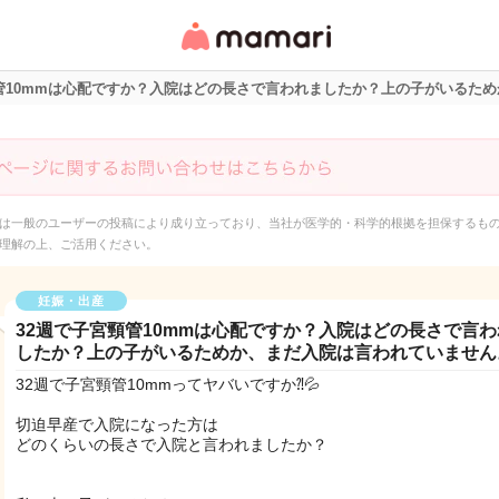
女性専用匿名QAアプ
リ・情報サイト
頸管10mmは心配ですか？入院はどの長さで言われましたか？上の子がいるた
は一般のユーザーの投稿により成り立っており、当社が医学的・科学的根拠を担保するも
理解の上、ご活用ください。
妊娠・出産
32週で子宮頸管10mmは心配ですか？入院はどの長さで言
したか？上の子がいるためか、まだ入院は言われていません
32週で子宮頸管10mmってヤバいですか⁈💦
切迫早産で入院になった方は
どのくらいの長さで入院と言われましたか？