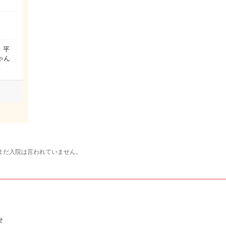
 平
ゃん
…
まだ入院は言われていません。
せ