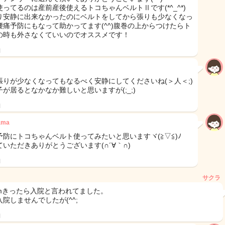
使ってるのは産前産後使えるトコちゃんベルトⅡです(*^_^*)
り安静に出来なかったのにベルトをしてから張りも少なくなっ
腰痛予防にもなって助かってます(^^)腹巻の上からつけたらト
の時も外さなくていいのでオススメです！
日
張りが少なくなってもなるべく安静にしてくださいね(＞人＜;)
子が居るとなかなか難しいと思いますが(;_;)
日
ama
予防にトコちゃんベルト使ってみたいと思いますヾ(≧▽≦)ﾉ
ていただきありがとうございます(∩´∀｀∩)
日
サクラ
mmきったら入院と言われてました。
院しませんでしたが(^^;
日