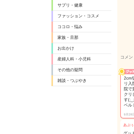
サプリ・健康
ファッション・コスメ
ココロ・悩み
家族・旦那
お出かけ
コメン
産婦人科・小児科
その他の疑問
2c
雑談・つぶやき
リ入
院で
クリ
す(
ベル
9月28
あぷぅ
グッ