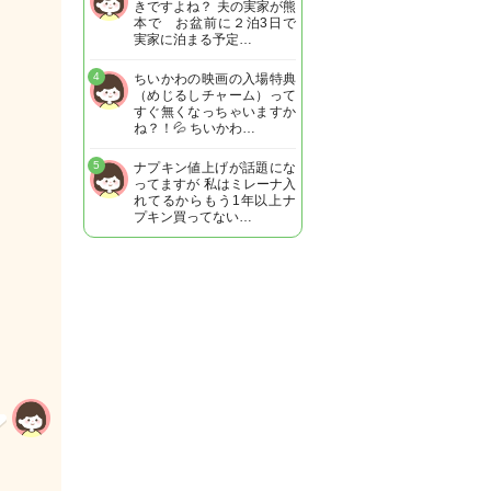
きですよね？ 夫の実家が熊
本で お盆前に２泊3日で
実家に泊まる予定…
4
ちいかわの映画の入場特典
（めじるしチャーム）って
すぐ無くなっちゃいますか
ね？！💦 ちいかわ…
5
ナプキン値上げが話題にな
ってますが 私はミレーナ入
れてるからもう1年以上ナ
プキン買ってない…