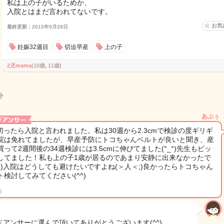
私は上の子がいるためか、
入院とはまだ言われてないです。
お気
最終更新：2015年9月28日
妊娠32週目
切迫早産
上の子
2児mama
(10歳, 11歳)
ト
あぷぅ
m切ったら入院と言われました。私は30週から2.3cmで検診の度ギリギ
院は免れてましたが、早産予防にトコちゃんベルトが良いと聞き、産
買って2週間後の34週検診には3.5cmに伸びてました(°_°)先生もビッ
してました！私も上の子1歳が居るのであまり安静に出来なかったで
;_;)入院はどうしても避けたいですよね(＞人＜;)良かったらトコちゃん
ト検討してみてください(^^)
日
ドアンサーに選んで頂いてありがとうございます(^^)