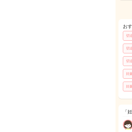
お
切
切
切
妊
妊
「妊