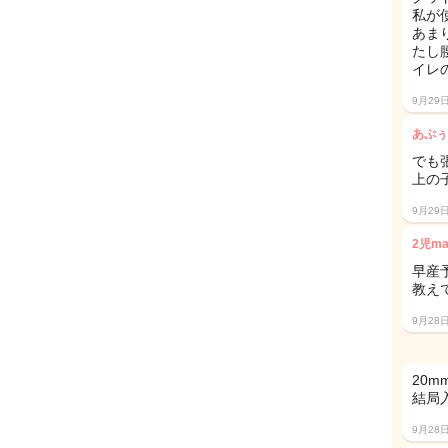
私が
あま
たし
イレ
9月29
あぷぅ
でも
上の
9月29
2児m
早産
教え
9月28
20
結局入
9月28