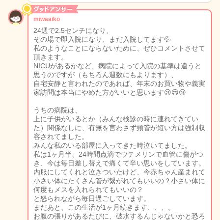
miwaaiko
24週で2.5センチになり、
その場で即入院になり、まだ入院してます💦
私のようなことにならないために、ぜひコメントさせて
頂きます。
NICUがあるかなど、病院によって入院の基準は違うと
思うのですが（もちろん週数にもよります）、
自宅安静と言われたのであれば、年末のお買い物や義実
家訪問は本当にやめた方がいいと思います😢😢😢
うちの病院は、
上に子供がいるとか（みんな検診の時に連れてきてい
た）関係なしに、有無を言わさず頸管が短い方は強制収
容されてました。
みんな私のいる部屋に入ってきた時泣いてました。
私は1ヶ月半、24時間点滴でウテメリンで血管に傷がつ
き、今は毎日差し替えで痛くて辛い思いをしています。
内服にしてくれと泣きついたけど、今赤ちゃん産まれて
小さい体にたくさん管が繋がれてもいいの？小さい体に
何度もメスを入れられてもいいの？
と怒られながら毎日過ごしています。
まだあと、この生活が1ヶ月続きます、、、。
お腹の張りがあるたびに、破水するんじゃないかと恐ろ