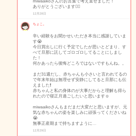
miwaaikoさんのお言葉で考え直せました！
ありがとうございます🙇‍♀️
12月28日
ちょこ。
辛い経験をお聞かせいただき本当に感謝していま
す😭
今日買出しに行く予定でしたが思いとどまり、す
べて旦那に託してゴロゴロしてることにしまし
た！
何かあったら後悔どころではないですもんね。。
まだ31週だし、赤ちゃんも小さいと言われてるの
で年末年始は無理せず安静にしてると旦那にも伝
えました❗️
赤ちゃんと私の身体のが大事だからと理解も得ら
れたので寝正月過ごしたいと思います☺️
miwaaikoさんもまだまだ大変だと思いますが、元
気な赤ちゃんの姿を楽しみに頑張ってくださいね
😭
無事正産期まで持ちますように…
12月29日