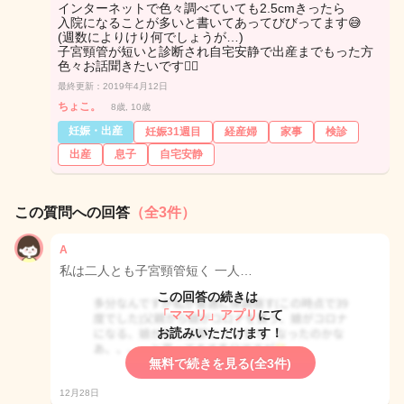
インターネットで色々調べていても2.5cmきったら
入院になることが多いと書いてあってびびってます😅
(週数によりけり何でしょうが…)
子宮頸管が短いと診断され自宅安静で出産までもった方
色々お話聞きたいです🙇‍♀️
最終更新：2019年4月12日
ちょこ。
8歳, 10歳
妊娠・出産
妊娠31週目
経産婦
家事
検診
出産
息子
自宅安静
この質問への回答
（全3件）
A
私は二人とも子宮頸管短く 一人…
この回答の続きは
「ママリ」アプリ
にて
お読みいただけます！
無料で続きを見る(全3件)
12月28日