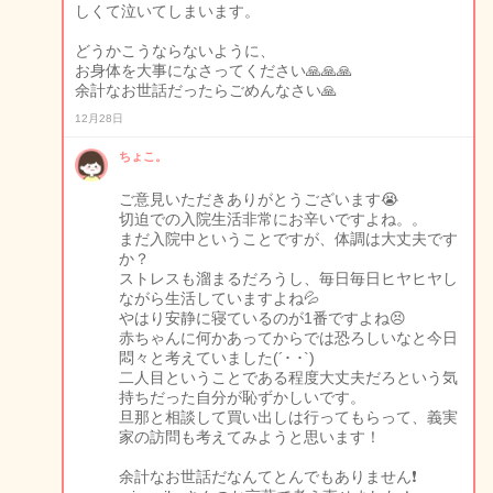
しくて泣いてしまいます。
どうかこうならないように、
お身体を大事になさってください🙏🙏🙏
余計なお世話だったらごめんなさい🙏
12月28日
ちょこ。
ご意見いただきありがとうございます😭
切迫での入院生活非常にお辛いですよね。。
まだ入院中ということですが、体調は大丈夫です
か？
ストレスも溜まるだろうし、毎日毎日ヒヤヒヤし
ながら生活していますよね💦
やはり安静に寝ているのが1番ですよね😣
赤ちゃんに何かあってからでは恐ろしいなと今日
悶々と考えていました(´･ ･`)
二人目ということである程度大丈夫だろという気
持ちだった自分が恥ずかしいです。
旦那と相談して買い出しは行ってもらって、義実
家の訪問も考えてみようと思います！
余計なお世話だなんてとんでもありません❗️