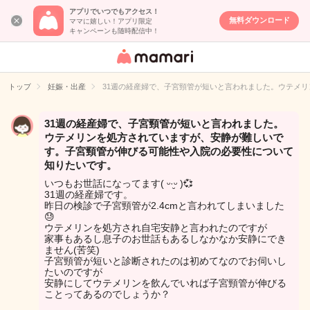
アプリでいつでもアクセス！
無料ダウンロード
ママに嬉しい！アプリ限定
キャンペーンも随時配信中！
女性専用匿名QA
アプリ・情報サ
トップ
妊娠・出産
31週の経産婦で、子宮頸管が短いと言われました。ウテメ
イト
31週の経産婦で、子宮頸管が短いと言われました。
ウテメリンを処方されていますが、安静が難しいで
す。子宮頸管が伸びる可能性や入院の必要性について
知りたいです。
いつもお世話になってます( ᵕ·̮ᵕ )💞
31週の経産婦です。
昨日の検診で子宮頸管が2.4cmと言われてしまいました
😓
ウテメリンを処方され自宅安静と言われたのですが
家事もあるし息子のお世話もあるしなかなか安静にでき
ません(苦笑)
子宮頸管が短いと診断されたのは初めてなのでお伺いし
たいのですが
安静にしてウテメリンを飲んでいれば子宮頸管が伸びる
ことってあるのでしょうか？