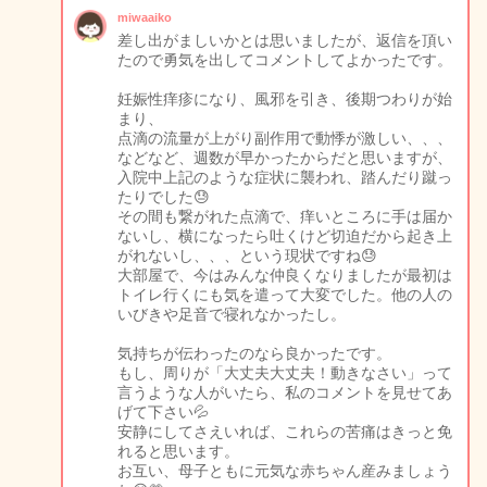
miwaaiko
差し出がましいかとは思いましたが、返信を頂い
たので勇気を出してコメントしてよかったです。
妊娠性痒疹になり、風邪を引き、後期つわりが始
まり、
点滴の流量が上がり副作用で動悸が激しい、、、
などなど、週数が早かったからだと思いますが、
入院中上記のような症状に襲われ、踏んだり蹴っ
たりでした😓
その間も繋がれた点滴で、痒いところに手は届か
ないし、横になったら吐くけど切迫だから起き上
がれないし、、、という現状ですね😓
大部屋で、今はみんな仲良くなりましたが最初は
トイレ行くにも気を遣って大変でした。他の人の
いびきや足音で寝れなかったし。
気持ちが伝わったのなら良かったです。
もし、周りが「大丈夫大丈夫！動きなさい」って
言うような人がいたら、私のコメントを見せてあ
げて下さい💦
安静にしてさえいれば、これらの苦痛はきっと免
れると思います。
お互い、母子ともに元気な赤ちゃん産みましょう