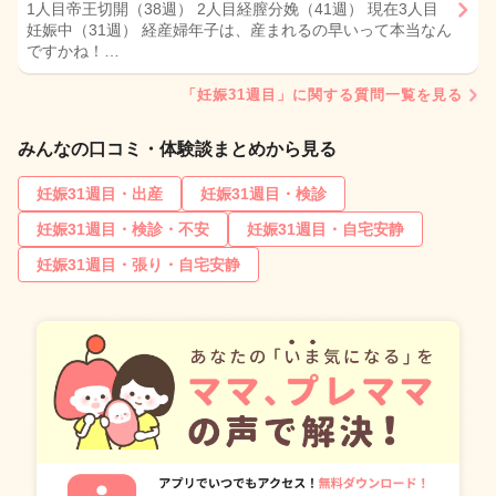
1人目帝王切開（38週） 2人目経膣分娩（41週） 現在3人目
妊娠中（31週） 経産婦年子は、産まれるの早いって本当なん
ですかね！…
「妊娠31週目」に関する質問一覧を見る
みんなの口コミ・体験談まとめから見る
妊娠31週目・出産
妊娠31週目・検診
妊娠31週目・検診・不安
妊娠31週目・自宅安静
妊娠31週目・張り・自宅安静