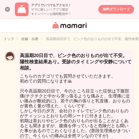
アプリでいつでもアクセス！
無料ダウンロード
ママに嬉しい！アプリ限定
キャンペーンも随時配信中！
女性専用匿名QA
アプリ・情報サ
トップ
妊娠・出産
高温期20日目で、ピンク色のおりものが出て不安。陽性検
イト
高温期20日目で、ピンク色のおりものが出て不安。
陽性検査結果あり。受診のタイミングや安静について
相談。
こちらのカテゴリでも質問させていただきます。
初めての質問になります🙏
只今高温期20日目で、今のところ目立った症状は下腹部
痛(チクチクと中から突っ張るような痛みと、生理痛に近
い痛みが断続的に)、若干の胸の張りと乳首痛、おりもの
が黄色く量が増えた、くらいです。
しかし今日の夕方、会社のトイレでピンク色のおりもの
がティッシュとおりもの用シートに付きました。
初期は茶おりやピンク色のおりものが出ることがよくあ
るとも聞きますが、腹痛を伴っていると危険だとも聞い
た事があるのでこわくなりました。(普段生理痛がきつい
ので、今くらいの痛みは全然マシなのですが)