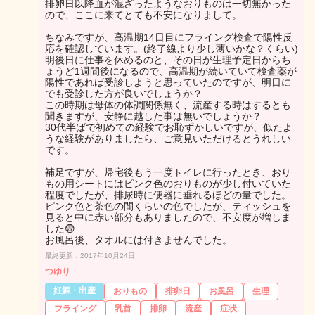
排卵日以降血が混ざったようなおりものは一切無かった
ので、ここに来てとても不安になりまして。
ちなみですが、高温期14日目にフライング検査で陽性反
応を確認しています。(終了線より少し薄いかな？くらい)
明後日に仕事を休めるのと、その日が生理予定日からち
ょうど1週間後になるので、高温期が続いていて検査薬が
陽性であれば受診しようと思っていたのですが、明日に
でも受診した方が良いでしょうか？
この時期は母体の体調関係無く、流産する時はするとも
聞きますが、安静に越した事は無いでしょうか？
30代半ばで初めての経験でお恥ずかしいですが、似たよ
うな経験がありましたら、ご意見いただけるとうれしい
です。
補足ですが、帰宅後もう一度トイレに行ったとき、おり
もの用シートにはピンク色のおりものが少し付いていた
程度でしたが、排尿時に便器に垂れるほどの量でした。
ピンク色と茶色の間くらいの色でしたが、ティッシュを
見ると中に赤い部分もありましたので、不安度が増しま
した😨
お風呂後、タオルには付きませんでした。
最終更新：2017年10月24日
つゆり
妊娠・出産
おりもの
排卵日
お風呂
生理
フライング
乳首
排卵
流産
症状