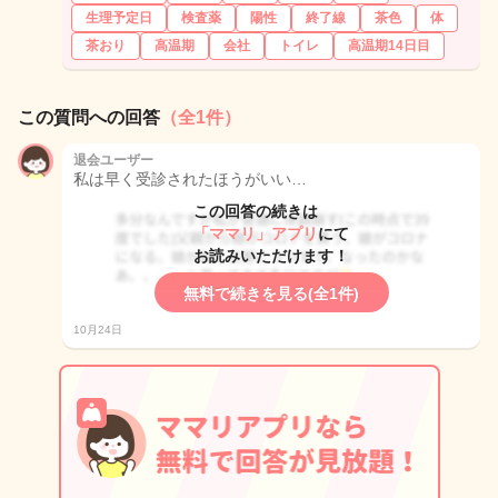
生理予定日
検査薬
陽性
終了線
茶色
体
茶おり
高温期
会社
トイレ
高温期14日目
この質問への回答
（全1件）
退会ユーザー
私は早く受診されたほうがいい…
この回答の続きは
「ママリ」アプリ
にて
お読みいただけます！
無料で続きを見る(全1件)
10月24日