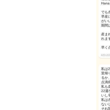
Ha
でも
早産
がい
期間
産ま
れます
早く
9月12
私は
里帰
るか
点滴痛
私も
22
いし
私は
ない
それ