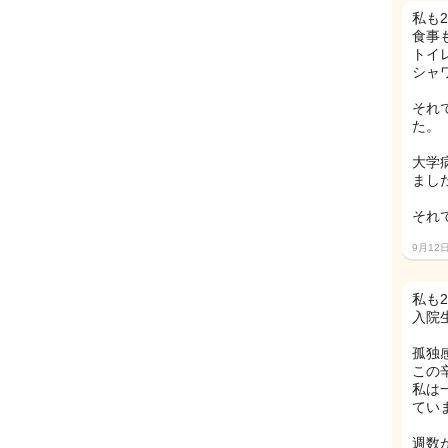
私も
食事
トイ
シャ
それ
た。
大学
まし
それ
9月12
私も
入院
孤独
この
私は
ていま
週数