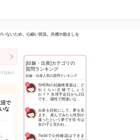
がいないため、心細い状況。共感や励ましを
[妊娠・出産]カテゴリの
質問ランキング
のではあり
妊娠・出産人気の質問ランキング
1
SHEINの妊娠検査薬は、ど
れくらい正確でしょう
か？？ 生理予定日から2日
です。 陽性で間違いな…
生活で
いな
2
出産を目前にして、夢を見
ます。 産んでみたら性別が
違ったという夢です笑 今は
女の子と言われ…
す。
3
7w3dで心拍確認はできま