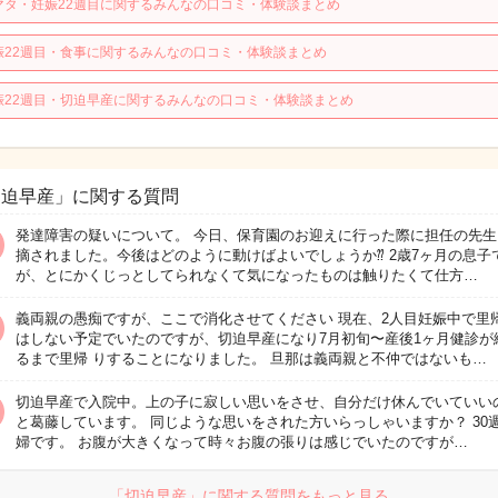
マタ・妊娠22週目に関するみんなの口コミ・体験談まとめ
娠22週目・食事に関するみんなの口コミ・体験談まとめ
娠22週目・切迫早産に関するみんなの口コミ・体験談まとめ
切迫早産」に関する質問
発達障害の疑いについて。 今日、保育園のお迎えに行った際に担任の先生
摘されました。今後はどのように動けばよいでしょうか⁇ 2歳7ヶ月の息子
が、とにかくじっとしてられなくて気になったものは触りたくて仕方…
義両親の愚痴ですが、ここで消化させてください 現在、2人目妊娠中で里
はしない予定でいたのですが、切迫早産になり7月初旬〜産後1ヶ月健診が
るまで里帰 りすることになりました。 旦那は義両親と不仲ではないも…
切迫早産で入院中。上の子に寂しい思いをさせ、自分だけ休んでいていい
と葛藤しています。 同じような思いをされた方いらっしゃいますか？ 30
婦です。 お腹が大きくなって時々お腹の張りは感じでいたのですが…
「切迫早産」に関する質問をもっと見る