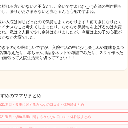
に頼れる方がいないと不安だし、辛いですよね(´･_･`)点滴の副作用も
いし、張りがおさまらないと赤ちゃんも心配ですよね。
長い入院は同じだったので気持ちよくわかります！前向きになりたく
マイナスなこと考えてしまったり、なかなか気持ちを上げるのは大変
よね。私は２人目で少し余裕はありましたが、今度は上の子の心配が
なかなか大変でした。
できるのが1番嬉しいですが、入院生活の中に少し楽しみや趣味を見つ
(名前考えたり、赤ちゃん用品をネットや雑誌でみたり、スタイ作った
か)頑張って入院生活乗り切って下さい！！
日
すすめのママリまとめ
娠21週目・食事に関するみんなの口コミ・体験談まとめ
娠21週目・切迫早産に関するみんなの口コミ・体験談まとめ