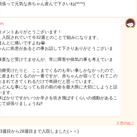
頑張って元気な赤ちゃん産んで下さいね(*^^*)
日
om
コメントありがとうございます！
く入院されていて今32週とのことで励みになります。
ほんとに痛いですよね😭
ゃんに疾患があるとの事お話して下さりありがとうございま
検査など受けてませんが、常に障害や病気の事も考えていま
治療受けたりと、ここまでくるのも辛い事しかなかったので、
に産まれてくるのが一番ですが、赤ちゃんが宿ってくれてこの
生まれてきてくれるだけで奇跡だと思っています。
もどんな事になっても目の前の命を最大限に大切にしようと話
います。
事ばかりですがいつか辛さを吹き飛ばすくらいの感動があるこ
じて頑張りましょうね‼︎
日
２児のぬこ
23週目から28週目まで入院しました(＞＜)