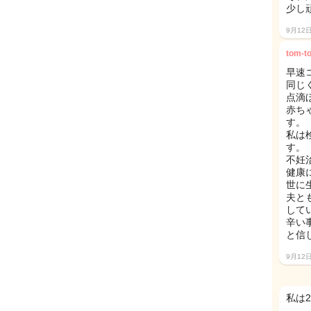
少し
9月12
tom-t
早速
同じ
点滴
赤ち
す。
私は
す。
不妊
健康
世に
夫と
して
辛い
と信
9月12
私は