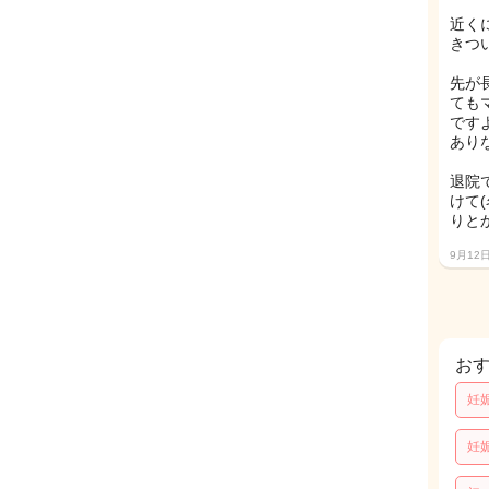
近く
きつ
先が
ても
です
あり
退院
けて
りと
9月12
お
妊
妊