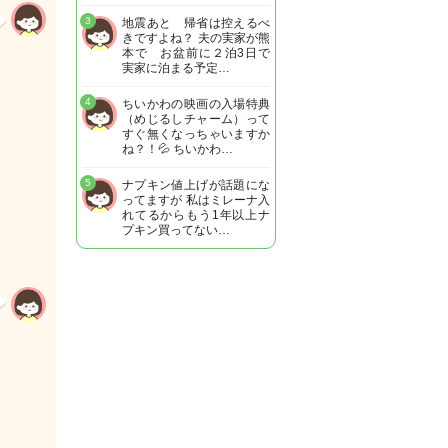
3
地震あと 帰省は控えるべ
きですよね？ 夫の実家が熊
本で お盆前に２泊3日で
実家に泊まる予定…
4
ちいかわの映画の入場特典
（めじるしチャーム）って
すぐ無くなっちゃいますか
ね？！💦 ちいかわ…
5
ナプキン値上げが話題にな
ってますが 私はミレーナ入
れてるからもう1年以上ナ
プキン買ってない…