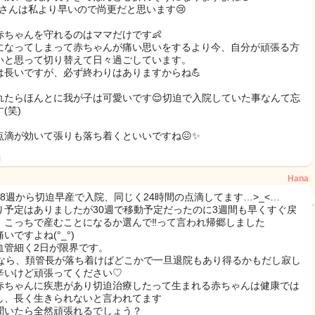
naさんは私より早いので尚更だと思います😢
赤ちゃんを守れるのはママだけです👶
になってしまって赤ちゃんが痛い思いをするより今、自分が頑張る方
いと思って切り替えて日々過ごしています。
は長いですが、必ず終わりはありますからね💪
れたらほんとに我が子は可愛いです😌切迫で入院していた事なんて忘
(笑)
点滴が効いて張りも落ち着くといいですね😖✨
日
Hana
28週から切迫早産で入院、同じく24時間の点滴してます…>_<…
り予定はありましたが30週で移動予定だったのに3週間も早くすぐ戻
、こっちで産むことになるか選んで‼︎って言われ帰郷しました
いですよね(°_°)
血管細く2日が限界です。
週なら、頚管長が落ち着けばどこかで一旦退院もあり得るかもだし寂し
辛いけど頑張ってください♡
赤ちゃんに疾患があり切迫治療したって生まれる赤ちゃんは健康では
し、長く生きられないと言われてます
聞いたら全然頑張れるでしょう？