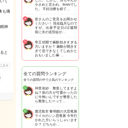
した。 しかし、赤ちゃんが
いて
小さめと言われ、6mmでし
た。 不妊治療を経て…
体も痛
4
皆さんのご意見をお聞かせ
ください！ 現在臨月なので
精神
すが、出産予定日の2週間
前に夫の送別会が…
5
帝王切開で麻酔効きすぎる
方いますか？ 麻酔が聞きす
ぎて息できなくてしぬかと
ると
おもいました😭 …
に入り
全ての質問ランキング
事
全ての質問の中で人気のランキング
1
仲里依紗 整形してますよ
ね？前の方が可愛かったの
に今怖いんですが整形した
ら整形したーって…
2
鹿児島市 黎明館の大恐竜展
ライカのシン恐竜展 今年行
かれた方いらっしゃいます
か？ どちらか…