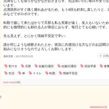
点滴をしても張りがなかなかおさまらず、先は長いのに毎日不安で泣
います。
点滴箇所がすぐ痛く腫れあがるため、もう4回も針刺し直したりと、
みなどでボロボロです。
転勤で越して来たばかりで旦那も私も実家が遠く、友人もいないため
的にも物理的にも頼れる人が身近におらず、毎日とても心細いです。
先も見えず、とにかく情緒不安定で辛い。
誰か同じような経験されたとか、状況に共感頂ける方などのお話聞け
励みになりそうなのでよろしくお願いします。
お気
最終更新：2017年9月12日
初マタ
旦那
妊娠21週目
妊娠22週目
切迫早産
食
生活
体
トイレ
転勤
情緒不安定
tom-tom
(8歳)
ト
nalutomochi