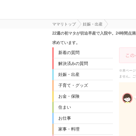
ママリトップ
妊娠・出産
22週の初マタが切迫早産で入院中。24時間
求めています。
新着の質問
解決済みの質問
※本ページ
妊娠・出産
ません。ご
子育て・グッズ
お金・保険
住まい
お仕事
家事・料理