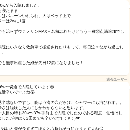
20wから入院しました。
も寝たまま
レはバルーンいれられ、大はベッド上で、
ワーは2wに1度…
でも治らずウテメリンMAX＋名前忘れたけどもう一種類点滴追加でし
病院にいきなり救急車で搬送されたりもして、毎日泣きながら過ごし
た。
でも無事出産した娘が先日12歳になりました！
日
退会ユーザー
26w〜切迫で入院しています😞
生活辛いですよね😭
感半端ないですし、腕は点滴の穴だらけ、シャワーにも浴びれず。。
辛さは経験した人にしか分からないと思います。
一人目の時も30w〜37w手前まで入院でしたのである程度、覚悟はし
したがやはり2回めでも辛いです( ；∀；)💔
が浅いと先が長すぎてほんと心折れそうになりますよね😖