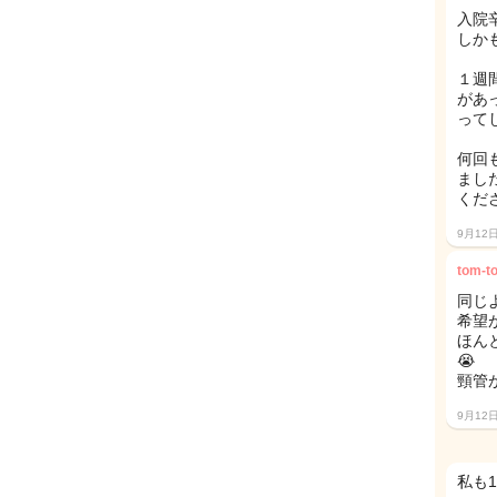
入院辛
しか
１週
があ
ってしま
何回
まし
ください
9月12
tom-t
同じ
希望
ほん
😭
頸管
9月12
私も