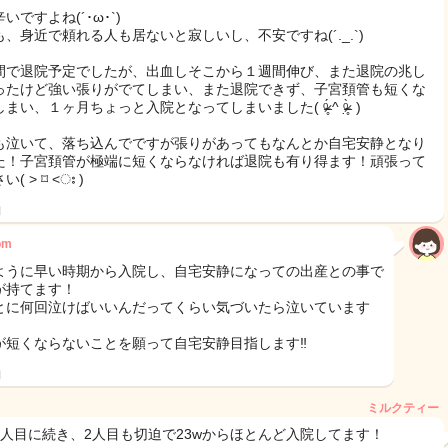
いですよね(´･ω･`)
も、身近で頼れる人も居ないと寂しいし、不安ですね(´._.`)
間で退院予定でしたが、出血しそこから１週間伸び、また退院の兆し
ったけど強い張りがでてしまい、また退院できず、子宮頚管も短くな
い、１ヶ月ちょっと入院となってしまいました( ᵒ̴̶̷̥́ ^ ᵒ̴̶̷̣̥̀ )
も泣いて、落ち込んでですが張りがあってもなんとか自宅安静となり
た！子宮頚管が極端に短くならなければ退院も有り得ます！頑張って
( ˃ ⌑ ˂ഃ )
日
om
ように早い時期から入院し、自宅安静になっての出産との事で
が持てます！
とに何回泣けばいいんだってくらい気づいたら泣いています
が短くならないことを願って自宅安静目指します‼︎
日
ミルクティー
1人目に続き、2人目も切迫で23wからほとんど入院してます！