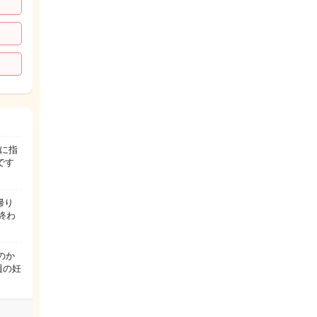
に指
です
帰り
終わ
のか
週の妊