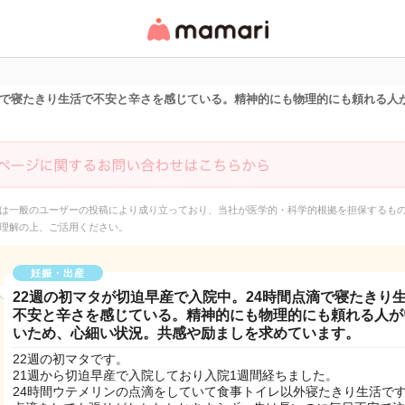
女性専用匿名QAアプ
リ・情報サイト
点滴で寝たきり生活で不安と辛さを感じている。精神的にも物理的にも頼れる人
は一般のユーザーの投稿により成り立っており、当社が医学的・科学的根拠を担保するも
理解の上、ご活用ください。
妊娠・出産
22週の初マタが切迫早産で入院中。24時間点滴で寝たきり
不安と辛さを感じている。精神的にも物理的にも頼れる人が
いため、心細い状況。共感や励ましを求めています。
22週の初マタです。
21週から切迫早産で入院しており入院1週間経ちました。
24時間ウテメリンの点滴をしていて食事トイレ以外寝たきり生活で