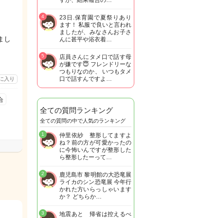
すが、結果報告の…
4
23日.保育園で夏祭りあり
ます！ 私服で良いと言われ
ましたが、みなさんお子さ
まし
んに甚平や浴衣着…
5
店員さんにタメ口で話す母
が嫌です😇 フレンドリーな
つもりなのか、 いつもタメ
口で話すんですよ…
に入り
合
全ての質問ランキング
全ての質問の中で人気のランキング
1
仲里依紗 整形してますよ
ね？前の方が可愛かったの
に今怖いんですが整形した
ら整形したーって…
2
鹿児島市 黎明館の大恐竜展
ライカのシン恐竜展 今年行
かれた方いらっしゃいます
か？ どちらか…
3
地震あと 帰省は控えるべ