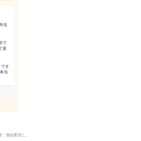
年生
校で
て楽
リでき
本当
ず、混合育児に。