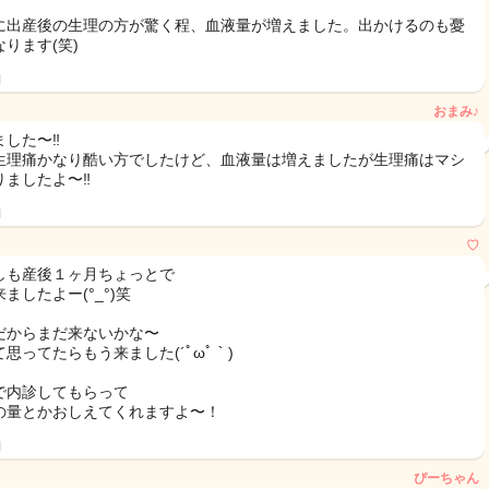
に出産後の生理の方が驚く程、血液量が増えました。出かけるのも憂
ります(笑)
日
おまみ♪
した〜‼︎
生理痛かなり酷い方でしたけど、血液量は増えましたが生理痛はマシ
ましたよ〜‼︎
日
♡
しも産後１ヶ月ちょっとで
ましたよー(°_°)笑
だからまだ来ないかな〜
思ってたらもう来ました(´ﾟωﾟ｀)
で内診してもらって
の量とかおしえてくれますよ〜！
日
ぴーちゃん