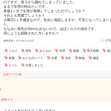
のですが、後ろから漏れてしまっていました。
まるで生理の時みたいです。
産後1ヶ月で生理が再開してしまったのでしょうか？
それとも悪露でしょうか？
土曜日1ヶ月健診なので、先生に相談しますが、不安になってしまい
た。
ちなみに母乳が30mlも出ないので、ほぼミルクの混合です。
同じような経験された方いますか？
お気
最終更新：2014年12月5日
ミルク
母乳
おりもの
生理
悪露
帝王切開
混
産後
おりものシート
出産
先生
鮮血
健診
トイレ
出産しました
紗奈ママ
(11歳)
ト
紗奈ママ
コメントありがとうございます☆