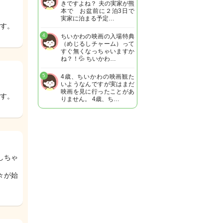
きですよね？ 夫の実家が熊
本で お盆前に２泊3日で
実家に泊まる予定…
す。
4
ちいかわの映画の入場特典
（めじるしチャーム）って
すぐ無くなっちゃいますか
ね？！💦 ちいかわ…
5
4歳、ちいかわの映画観た
いようなんですが実はまだ
映画を見に行ったことがあ
す。
りません。 4歳、ち…
しちゃ
々が始