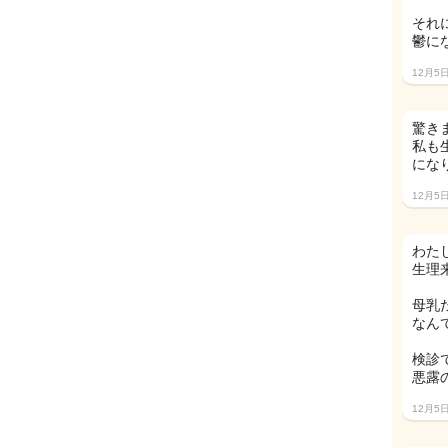
それ
鬱にな
12月5
驚きま
私も
になり
12月5
わた
生理来
母乳
なんて
検診
悪露
12月5