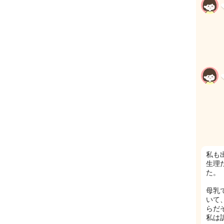
私も
生理
た。
母乳
いて
らだ
私は