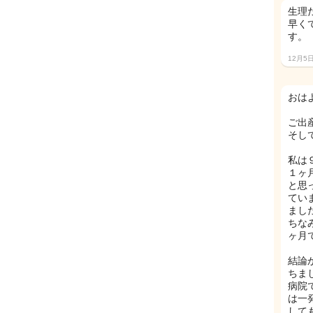
生理
早く
す。
12月5
おは
ご出
そし
私は
１ヶ
と思
てい
まし
ちな
ヶ月
結論
ちま
病院
は一
して