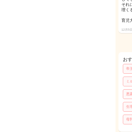
それ
理く
育児
12月5
お
帝
ミ
悪
生
母