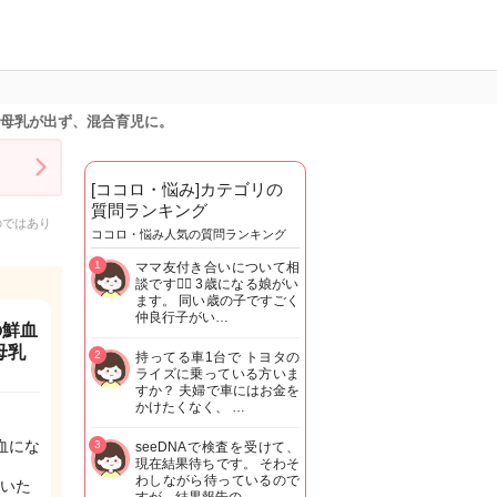
。母乳が出ず、混合育児に。
[ココロ・悩み]カテゴリの
質問ランキング
のではあり
ココロ・悩み人気の質問ランキング
1
ママ友付き合いについて相
談です🙇‍♂️ 3歳になる娘がい
ます。 同い歳の子ですごく
仲良行子がい…
の鮮血
母乳
2
持ってる車1台で トヨタの
ライズに乗っている方いま
すか？ 夫婦で車にはお金を
かけたくなく、 …
血にな
3
seeDNAで検査を受けて、
現在結果待ちです。 そわそ
わしながら待っているので
いた