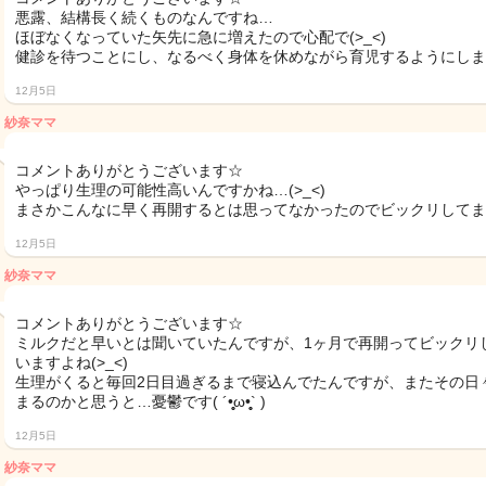
悪露、結構長く続くものなんですね…
ほぼなくなっていた矢先に急に増えたので心配で(>_<)
健診を待つことにし、なるべく身体を休めながら育児するようにしま
12月5日
紗奈ママ
コメントありがとうございます☆
やっぱり生理の可能性高いんですかね…(>_<)
まさかこんなに早く再開するとは思ってなかったのでビックリしてま
12月5日
紗奈ママ
コメントありがとうございます☆
ミルクだと早いとは聞いていたんですが、1ヶ月で再開ってビックリ
いますよね(>_<)
生理がくると毎回2日目過ぎるまで寝込んでたんですが、またその日
まるのかと思うと…憂鬱です( ´•̥̥̥ω•̥̥̥` )
12月5日
紗奈ママ