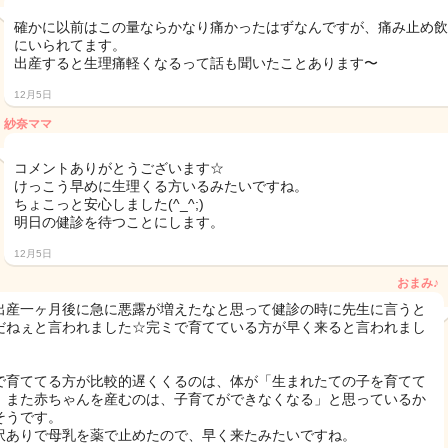
確かに以前はこの量ならかなり痛かったはずなんですが、痛み止め飲
にいられてます。
出産すると生理痛軽くなるって話も聞いたことあります〜
12月5日
紗奈ママ
コメントありがとうございます☆
けっこう早めに生理くる方いるみたいですね。
ちょこっと安心しました(^_^;)
明日の健診を待つことにします。
12月5日
おまみ♪
出産一ヶ月後に急に悪露が増えたなと思って健診の時に先生に言うと
だねぇと言われました☆完ミで育てている方が早く来ると言われまし
で育ててる方が比較的遅くくるのは、体が「生まれたての子を育てて
、また赤ちゃんを産むのは、子育てができなくなる」と思っているか
そうです。
訳ありで母乳を薬で止めたので、早く来たみたいですね。