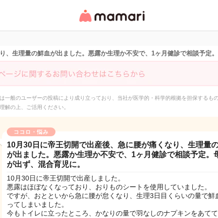
女性専用匿名QAアプ
リ・情報サイト
くなり、生理量の鮮血が出ました。悪露か生理か不安で、1ヶ月健診で相談予定
は一般のユーザーの投稿により成り立っており、当社が医学的・科学的根拠を担保するも
理解の上、ご活用ください。
ココロ・悩み
10月30日に帝王切開で出産後、急に腰が痛くなり、生理量
が出ました。悪露か生理か不安で、1ヶ月健診で相談予定。
が出ず、混合育児に。
10月30日に帝王切開で出産しました。
悪露はほぼなくなっており、おりものシートを使用していました。
ですが、おとといから急に腰が怠くなり、生理3日目くらいの量で鮮
ってしまいました。
今もトイレに立ったところ、かなりの量で羽なしのナプキンをあてて