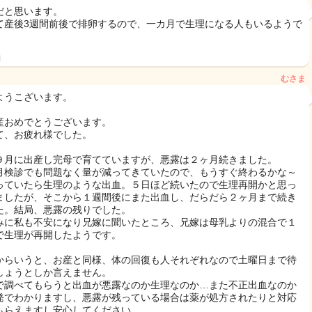
だと思います。
て産後3週間前後で排卵するので、一カ月で生理になる人もいるようで
日
むさま
ようこざいます。
産おめでとうございます。
て、お疲れ様でした。
９月に出産し完母で育てていますが、悪露は２ヶ月続きました。
月検診でも問題なく量が減ってきていたので、もうすぐ終わるかな～
っていたら生理のような出血。５日ほど続いたので生理再開かと思っ
ましたが、そこから１週間後にまた出血し、だらだら２ヶ月まで続き
た。結局、悪露の残りでした。
みに私も不安になり兄嫁に聞いたところ、兄嫁は母乳よりの混合で１
で生理が再開したようです。
からいうと、お産と同様、体の回復も人それぞれなので土曜日まで待
しょうとしか言えません。
で調べてもらうと出血が悪露なのか生理なのか…また不正出血なのか
発でわかりますし、悪露が残っている場合は薬が処方されたりと対応
もらえますし安心してください。