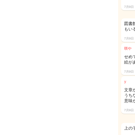
7月9日
図書
もい
7月9日
咲や
せめ
絵が
7月9日
y
文章
うち
意味
7月9日
上の