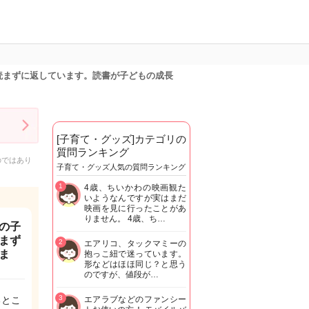
読まずに返しています。読書が子どもの成長
[子育て・グッズ]カテゴリの
質問ランキング
のではあり
子育て・グッズ人気の質問ランキング
1
4歳、ちいかわの映画観た
いようなんですが実はまだ
映画を見に行ったことがあ
りません。 4歳、ち…
の子
まず
2
エアリコ、タックマミーの
ま
抱っこ紐で迷っています。
形などはほほ同じ？と思う
のですが、値段が…
3
るとこ
エアラブなどのファンシー