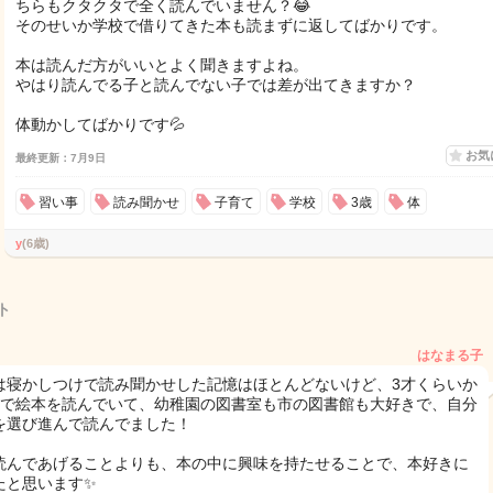
ちらもクタクタで全く読んでいません？😂
そのせいか学校で借りてきた本も読まずに返してばかりです。
本は読んだ方がいいとよく聞きますよね。
やはり読んでる子と読んでない子では差が出てきますか？
体動かしてばかりです💦
お気
最終更新：7月9日
習い事
読み聞かせ
子育て
学校
3歳
体
y
(6歳)
ト
はなまる子
は寝かしつけで読み聞かせした記憶はほとんどないけど、3才くらいか
人で絵本を読んでいて、幼稚園の図書室も市の図書館も大好きで、自分
を選び進んで読んでました！
読んであげることよりも、本の中に興味を持たせることで、本好きに
たと思います✨