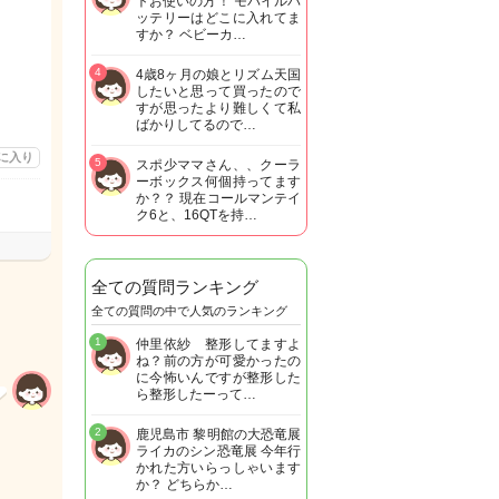
トお使いの方！ モバイルバ
ッテリーはどこに入れてま
すか？ ベビーカ…
4
4歳8ヶ月の娘とリズム天国
したいと思って買ったので
すが思ったより難しくて私
ばかりしてるので…
に入り
5
スポ少ママさん、、クーラ
ーボックス何個持ってます
か？？ 現在コールマンテイ
ク6と、16QTを持…
全ての質問ランキング
全ての質問の中で人気のランキング
1
仲里依紗 整形してますよ
ね？前の方が可愛かったの
に今怖いんですが整形した
ら整形したーって…
2
鹿児島市 黎明館の大恐竜展
ライカのシン恐竜展 今年行
かれた方いらっしゃいます
か？ どちらか…