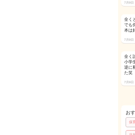
7月9日
全く
でも
本は
7月9日
全く
小学
逆に
た笑
7月9日
お
保