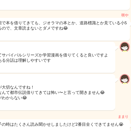
咲や
館で本を借りてきても、ジオラマの本とか、道路標識とか見ている小5
るので、文章読まないとダメですね😂
てサバイバルシリーズか学習漫画を借りてくると良いですよ
ある分話は理解しやすいです
が大切なんですね！
なんて都市伝説借りてきては怖い〜と言って開きません😂
がわからない😂
ままり
子の時はたくさん読み聞かせしましたけど2番目全くできてません😭