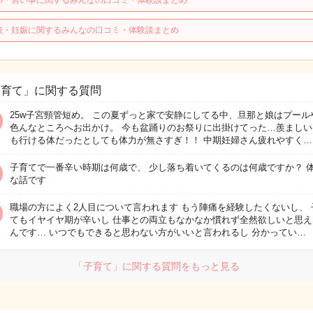
那・習い事に関するみんなの口コミ・体験談まとめ
校・妊娠に関するみんなの口コミ・体験談まとめ
子育て」に関する質問
25w子宮頸管短め。 この夏ずっと家で安静にしてる中、旦那と娘はプール
色んなところへお出かけ。 今も盆踊りのお祭りに出掛けてった…羨ましい
も行ける体だったとしても体力が無さすぎ！！ 中期妊婦さん疲れやすく…
子育てで一番辛い時期は何歳で、 少し落ち着いてくるのは何歳ですか？ 
な話です
職場の方によく2人目について言われます もう陣痛を経験したくないし、 
てもイヤイヤ期が辛いし 仕事との両立もなかなか慣れず全然欲しいと思え
んです… いつでもできると思わない方がいいと言われるし 分かってい…
「子育て」に関する質問をもっと見る