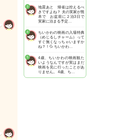
3
地震あと 帰省は控えるべ
きですよね？ 夫の実家が熊
本で お盆前に２泊3日で
実家に泊まる予定…
4
ちいかわの映画の入場特典
（めじるしチャーム）って
すぐ無くなっちゃいますか
ね？！💦 ちいかわ…
5
4歳、ちいかわの映画観た
いようなんですが実はまだ
映画を見に行ったことがあ
りません。 4歳、ち…