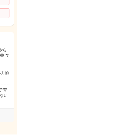
やら
 で
体力的
子育
ない