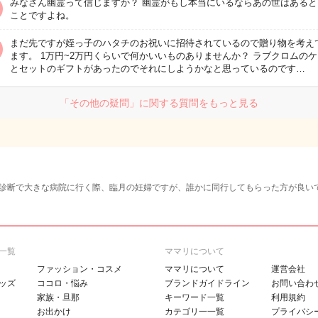
みなさん幽霊って信じますか？ 幽霊がもし本当にいるならあの世はあると
ことですよね。
まだ先ですが姪っ子のハタチのお祝いに招待されているので贈り物を考え
ます。 1万円~2万円くらいで何かいいものありませんか？ ラブクロムの
とセットのギフトがあったのでそれにしようかなと思っているのです…
「その他の疑問」に関する質問をもっと見る
診断で大きな病院に行く際、臨月の妊婦ですが、誰かに同行してもらった方が良い
一覧
ママリについて
ファッション・コスメ
ママリについて
運営会社
ッズ
ココロ・悩み
ブランドガイドライン
お問い合わ
家族・旦那
キーワード一覧
利用規約
お出かけ
カテゴリ一一覧
プライバシ