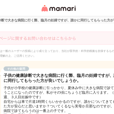
女性専用匿名QAアプ
リ・情報サイト
診断で大きな病院に行く際、臨月の妊婦ですが、誰かに同行してもらった方が
は一般のユーザーの投稿により成り立っており、当社が医学的・科学的根拠を担保するも
理解の上、ご活用ください。
その他の疑問
子供の健康診断で大きな病院に行く際、臨月の妊婦ですが、
に同行してもらった方が良いでしょうか。
子供が小学校の健康診断に引っかかり、夏休み中に大きな病院で診て
うことになったのですが、私がその頃にちょうど臨月に入ります。（
週、３人目妊娠中です）
自宅からは車で片道1時間くらいかかるのですが、誰かについてきて
た方が安心だと思いますか？ついてくるなら実母か旦那なのですが。
病院で診てもらうのは一番上の子です。