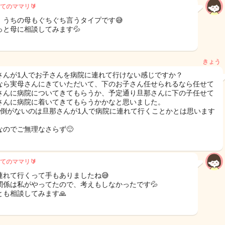
てのママリ🔰
、うちの母もぐちぐち言うタイプです😅
っと母に相談してみます💦
きょう
さんが1人でお子さんを病院に連れて行けない感じですか？
なら実母さんにきていただいて、下のお子さん任せられるなら任せて
さんに病院についてきてもらうか、予定通り旦那さんに下の子任せて
さんに病院に着いてきてもらうかかなと思いました。
面倒がないのは旦那さんが1人で病院に連れて行くことかとは思います
なのでご無理なさらず🙂
てのママリ🔰
連れて行くって手もありましたね😅
関係は私がやってたので、考えもしなかったです💦
とも相談してみます🙏