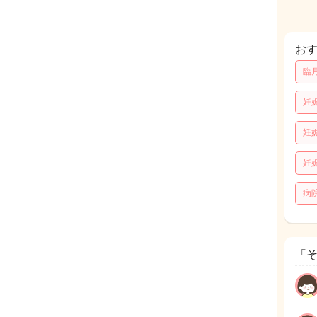
お
臨
妊
妊
妊
病
「