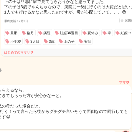
下の子は旦那に家で見てもらおうかなと思ってました。
下の子は3歳でやんちゃなので、病院に一緒に行くのは大変だと思いま
1人でも行けるかなと思ったのですが、母が心配していて、、、😅
お気
最終更新：7月9日
旦那
臨月
病院
妊娠36週目
夏休み
車
妊娠中
小学校
3人目
3歳
上の子
実母
はじめてのママリ🔰
ト
ママ🔰
もらえるなら、
てきてもらった方が安心かなーと。
私の母だった場合だと、
で行く！って言ったら後からグチグチ言いそうで面倒なので同行しても
す😂