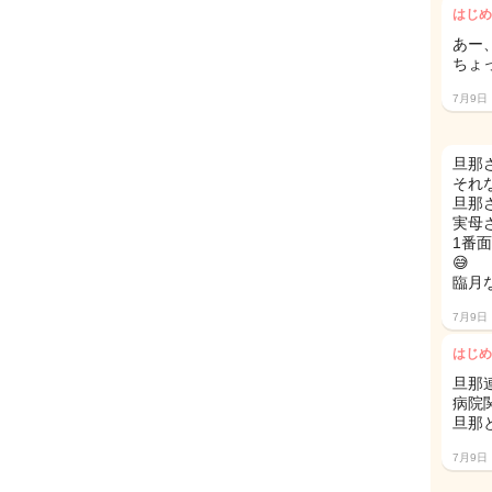
はじめ
あー
ちょ
7月9日
旦那
それ
旦那
実母
1番
😅
臨月
7月9日
はじめ
旦那
病院
旦那
7月9日