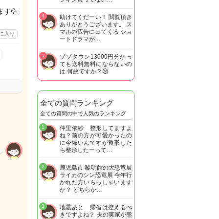
す💦
4
助けてくだーい！ 閲覧頂き
ありがとうございます。 ス
マホの広告に出てくる ショ
に入り
ートドラマが…
5
ゾゾタウン13000円分かっ
ても送料無料にならないの
は 何故ですか？😢
全ての質問ランキング
全ての質問の中で人気のランキング
1
仲里依紗 整形してますよ
ね？前の方が可愛かったの
に今怖いんですが整形した
ら整形したーって…
2
鹿児島市 黎明館の大恐竜展
ライカのシン恐竜展 今年行
かれた方いらっしゃいます
か？ どちらか…
3
地震あと 帰省は控えるべ
きですよね？ 夫の実家が熊