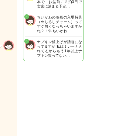
本で お盆前に２泊3日で
実家に泊まる予定…
4
ちいかわの映画の入場特典
（めじるしチャーム）って
すぐ無くなっちゃいますか
ね？！💦 ちいかわ…
5
ナプキン値上げが話題にな
ってますが 私はミレーナ入
れてるからもう1年以上ナ
プキン買ってない…