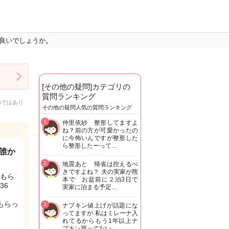
良いでしょうか。
[その他の疑問]カテゴリの
質問ランキング
のではあり
その他の疑問人気の質問ランキング
1
仲里依紗 整形してますよ
ね？前の方が可愛かったの
に今怖いんですが整形した
ら整形したーって…
誰か
2
地震あと 帰省は控えるべ
きですよね？ 夫の実家が熊
もら
本で お盆前に２泊3日で
36
実家に泊まる予定…
もらっ
3
ナプキン値上げが話題にな
ってますが 私はミレーナ入
れてるからもう1年以上ナ
プキン買ってない…