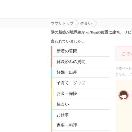
ママリトップ
住まい
隣の新築が境界線から70㎝の位置に建ち、リ
言われていました。
新着の質問
解決済みの質問
※本ページ
妊娠・出産
ません。ご
子育て・グッズ
お金・保険
住まい
お仕事
家事・料理