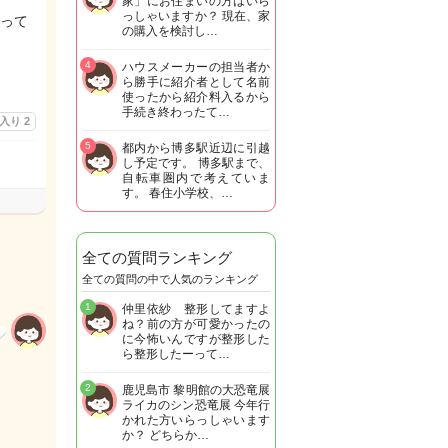
家」にお住まいの方はいら
っしゃいますか？ 現在、家
って
の購入を検討し…
4
ハウスメーカーの担当者か
ら勝手に紹介者として名前
使ったから紹介料入るから
手続き終わったて…
に入り
2
5
都内から博多駅近辺に引越
し予定です。 博多駅まで、
自転車圏内で考えていま
す。 春住小学校、…
全ての質問ランキング
全ての質問の中で人気のランキング
1
仲里依紗 整形してますよ
ね？前の方が可愛かったの
に今怖いんですが整形した
ら整形したーって…
2
鹿児島市 黎明館の大恐竜展
ライカのシン恐竜展 今年行
かれた方いらっしゃいます
か？ どちらか…