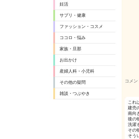
妊活
サプリ・健康
ファッション・コスメ
ココロ・悩み
家族・旦那
お出かけ
産婦人科・小児科
コメン
その他の疑問
雑談・つぶやき
これ
建売
南向
後の
洗濯
その
そう