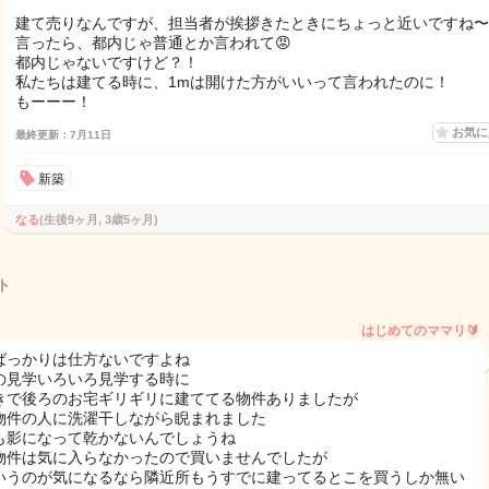
建て売りなんですが、担当者が挨拶きたときにちょっと近いですね〜
言ったら、都内じゃ普通とか言われて😡
都内じゃないですけど？！
私たちは建てる時に、1mは開けた方がいいって言われたのに！
もーーー！
お気
最終更新：7月11日
新築
なる
(生後9ヶ月, 3歳5ヶ月)
ト
はじめてのママリ🔰
ばっかりは仕方ないですよね
の見学いろいろ見学する時に
きで後ろのお宅ギリギリに建ててる物件ありましたが
物件の人に洗濯干しながら睨まれました
も影になって乾かないんでしょうね
物件は気に入らなかったので買いませんでしたが
いうのが気になるなら隣近所もうすでに建ってるとこを買うしか無い