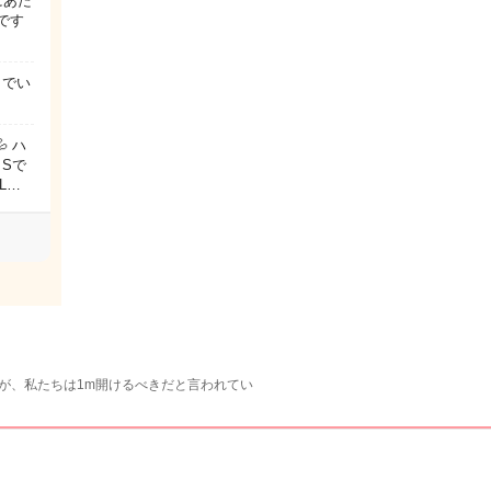
にあた
です
りでい
 ハ
Sで
L…
が、私たちは1m開けるべきだと言われてい