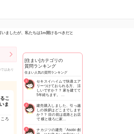
言いましたが、私たちは1m開けるべきだと
[住まい]カテゴリの
質問ランキング
のではあり
住まい人気の質問ランキング
1
セキスイハイムで快適エア
リーつけておられる方、 涼
しいですか？？ 家を建てて
5年経ちます。 …
なるこ
いま
2
建売購入しました、引っ越
しの挨拶はどこまでします
か？？ 目の前は道路とお店
ところ
で 横と後ろに家…
3
ナカジツの建売「Asobi-創