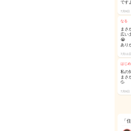
です
7月9日
なる
まさ
広い
😭
あり
7月11
はじめ
私の
まさ
💦
7月9日
「