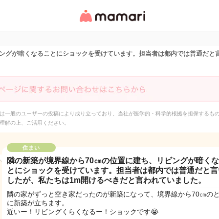
女性専用匿名QAアプ
リ・情報サイト
ビングが暗くなることにショックを受けています。担当者は都内では普通だと
は一般のユーザーの投稿により成り立っており、当社が医学的・科学的根拠を担保するも
理解の上、ご活用ください。
住まい
隣の新築が境界線から70㎝の位置に建ち、リビングが暗く
とにショックを受けています。担当者は都内では普通だと言
したが、私たちは1m開けるべきだと言われていました。
隣の家がずっと空き家だったのが新築になって、境界線から70㎝の
に新築が立ちます。
近いー！リビングくらくなるー！ショックです😭