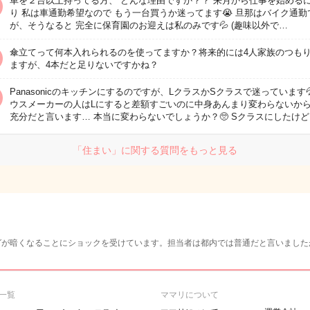
車を２台以上持ってる方、 どんな理由ですか？？ 来月から仕事を始める
り 私は車通勤希望なので もう一台買うか迷ってます😭 旦那はバイク通勤
が、そうなると 完全に保育園のお迎えは私のみです💦 (趣味以外で…
傘立てって何本入れられるのを使ってますか？将来的には4人家族のつも
ますが、4本だと足りないですかね？
Panasonicのキッチンにするのですが、LクラスかSクラスで迷っています
ウスメーカーの人はLにすると差額すごいのに中身あんまり変わらないから
充分だと言います… 本当に変わらないでしょうか？🥺 Sクラスにしたけど
「住まい」に関する質問をもっと見る
グが暗くなることにショックを受けています。担当者は都内では普通だと言いました
一覧
ママリについて