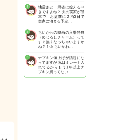
3
地震あと 帰省は控えるべ
きですよね？ 夫の実家が熊
本で お盆前に２泊3日で
実家に泊まる予定…
4
ちいかわの映画の入場特典
（めじるしチャーム）って
すぐ無くなっちゃいますか
ね？！💦 ちいかわ…
5
ナプキン値上げが話題にな
ってますが 私はミレーナ入
れてるからもう1年以上ナ
プキン買ってない…