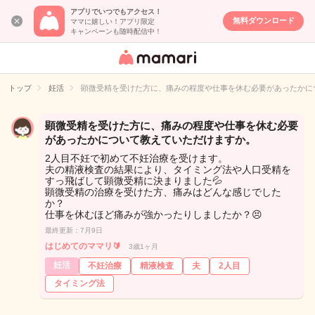
アプリでいつでもアクセス！
無料ダウンロード
ママに嬉しい！アプリ限定
キャンペーンも随時配信中！
女性専用匿名QA
アプリ・情報サ
トップ
妊活
顕微受精を受けた方に、痛みの程度や仕事を休む必要があったかに
イト
顕微受精を受けた方に、痛みの程度や仕事を休む必要
があったかについて教えていただけますか。
2人目不妊で初めて不妊治療を受けます。
夫の精液検査の結果により、タイミング法や人口受精を
すっ飛ばして顕微受精に決まりました💦
顕微受精の治療を受けた方、痛みはどんな感じでした
か？
仕事を休むほど痛みが強かったりしましたか？😣
最終更新：7月9日
はじめてのママリ🔰
3歳1ヶ月
妊活
不妊治療
精液検査
夫
2人目
タイミング法