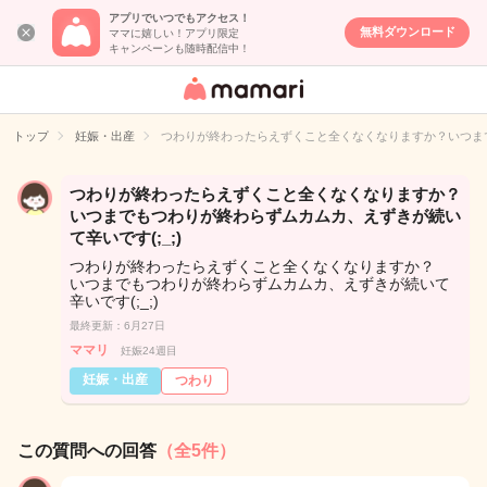
アプリでいつでもアクセス！
無料ダウンロード
ママに嬉しい！アプリ限定
キャンペーンも随時配信中！
女性専用匿名QA
アプリ・情報サ
トップ
妊娠・出産
つわりが終わったらえずくこと全くなくなりますか？いつまで
イト
つわりが終わったらえずくこと全くなくなりますか？
いつまでもつわりが終わらずムカムカ、えずきが続い
て辛いです(;_;)
つわりが終わったらえずくこと全くなくなりますか？
いつまでもつわりが終わらずムカムカ、えずきが続いて
辛いです(;_;)
最終更新：6月27日
ママリ
妊娠24週目
妊娠・出産
つわり
この質問への回答
（全5件）