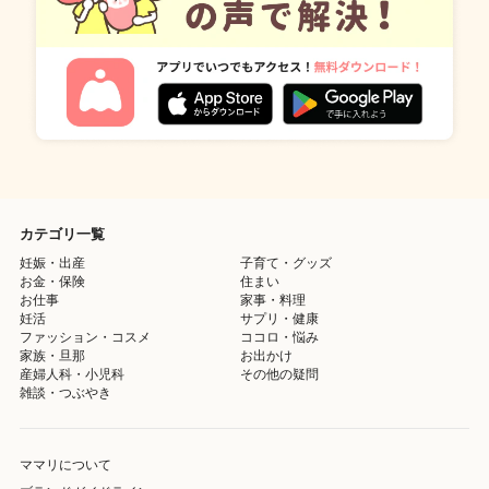
カテゴリ一覧
妊娠・出産
子育て・グッズ
お金・保険
住まい
お仕事
家事・料理
妊活
サプリ・健康
ファッション・コスメ
ココロ・悩み
家族・旦那
お出かけ
産婦人科・小児科
その他の疑問
雑談・つぶやき
ママリについて