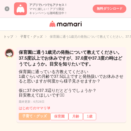
アプリでいつでもアクセス！
無料ダウンロード
ママに嬉しい！アプリ限定
キャンペーンも随時配信中！
女性専用匿名QA
アプリ・情報サ
トップ
子育て・グッズ
保育園に通う1歳児の発熱について教えてください。37.
イト
保育園に通う1歳児の発熱について教えてください。
37.5度以上でお休みですが、37.0度や37.3度の時はど
うでしょうか。目安を知りたいです。
保育園に通っている方教えてください
1歳ぐらいの月齢で37.5以上ですと発熱扱いでお休みさせ
ると思いますが何度から様子見させますか？
仮に37.0や37.3辺りだとどうでしょうか？
目安教えてほしいです🙇‍♀️
最終更新：6月28日
はじめてのママリ🔰
子育て・グッズ
保育園
月齢
1歳