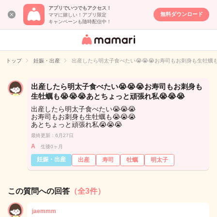
アプリでいつでもアクセス！
無料ダウンロード
ママに嬉しい！アプリ限定
キャンペーンも随時配信中！
女性専用匿名QA
アプリ・情報サ
トップ
妊娠・出産
出産したら明太子食べたい😭😭😭お寿司もお刺身も生牡蠣も
イト
出産したら明太子食べたい😭😭😭お寿司もお刺身も
生牡蠣も😭😭😭あとちょっと頑張れ私😭😭😭
出産したら明太子食べたい😭😭😭
お寿司もお刺身も生牡蠣も😭😭😭
あとちょっと頑張れ私😭😭😭
最終更新：6月27日
A
生後0ヶ月
妊娠・出産
出産
寿司
牡蠣
明太子
この質問への回答
（全3件）
jaemmm