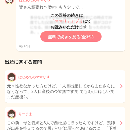
はじめてのママリ🔰
皆さん頑張れ〜🥹✊✨ もう少しで…
この回答の続きは
「ママリ」アプリ
にて
お読みいただけます！
無料で続きを見る(全3件)
6月26日
出産に関する質問
はじめてのママリ🔰
元々性欲なかった方だけど、1人目出産してからまたさらに
なくなって、2人目産後の今皆無です笑 でも3人目ほしい笑
まだ産後2ヶ…
りーまま
この前、母と義姉と3人で西松屋に行ったんですけど、義姉
が出産を控えてるので母がベビに買ってあげるのに、「下着