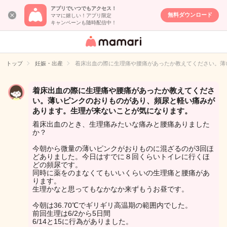
アプリでいつでもアクセス！
無料ダウンロード
ママに嬉しい！アプリ限定
キャンペーンも随時配信中！
女性専用匿名QA
アプリ・情報サ
トップ
妊娠・出産
着床出血の際に生理痛や腰痛があったか教えてください。薄
イト
着床出血の際に生理痛や腰痛があったか教えてくださ
い。薄いピンクのおりものがあり、頻尿と軽い痛みが
あります。生理が来ないことが気になります。
着床出血のとき、生理痛みたいな痛みと腰痛ありました
か？
今朝から微量の薄いピンクがおりものに混ざるのが3回ほ
どありました。今日はすでに８回くらいトイレに行くほ
どの頻尿です。
同時に薬をのまなくてもいいくらいの生理痛と腰痛があ
ります。
生理かなと思ってもなかなか来ずもうお昼です。
今朝は36.70℃でギリギリ高温期の範囲内でした。
前回生理は6/2から5日間
6/14と15に行為がありました。