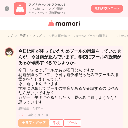
アプリでいつでもアクセス！
無料ダウンロード
ママに嬉しい！アプリ限定
キャンペーンも随時配信中！
女性専用匿名QA
アプリ・情報サ
トップ
子育て・グッズ
今日は雨が降っていたためプールの用意をしていません
イト
今日は雨が降っていたためプールの用意をしていませ
んが、今は雨が止んでいます。学校にプールの授業が
あるか確認すべきでしょうか。
今日、学校でプールがある曜日なんですが、
朝雨が降っていて、今日は雨予報だったのでプールの用
意を持たせませんでした
今、雨は止んでいます
学校に連絡してプールの授業があるか確認するのはやめ
た方がいいですか？
万が一、午後にやるとしたら、昼休みに届けようかなと
思っています
最終更新：6月26日
にこ
4歳8ヶ月, 10歳
子育て・グッズ
学校
プール