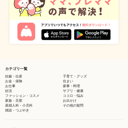
カテゴリ一覧
妊娠・出産
子育て・グッズ
お金・保険
住まい
お仕事
家事・料理
妊活
サプリ・健康
ファッション・コスメ
ココロ・悩み
家族・旦那
お出かけ
産婦人科・小児科
その他の疑問
雑談・つぶやき