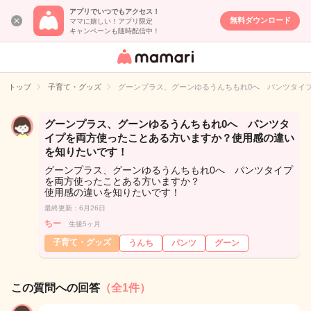
アプリでいつでもアクセス！
無料ダウンロード
ママに嬉しい！アプリ限定
キャンペーンも随時配信中！
女性専用匿名QA
アプリ・情報サ
トップ
子育て・グッズ
グーンプラス、グーンゆるうんちもれ0へ パンツタイ
イト
グーンプラス、グーンゆるうんちもれ0へ パンツタ
イプを両方使ったことある方いますか？使用感の違い
を知りたいです！
グーンプラス、グーンゆるうんちもれ0へ パンツタイプ
を両方使ったことある方いますか？
使用感の違いを知りたいです！
最終更新：6月26日
ちー
生後5ヶ月
子育て・グッズ
うんち
パンツ
グーン
この質問への回答
（全1件）