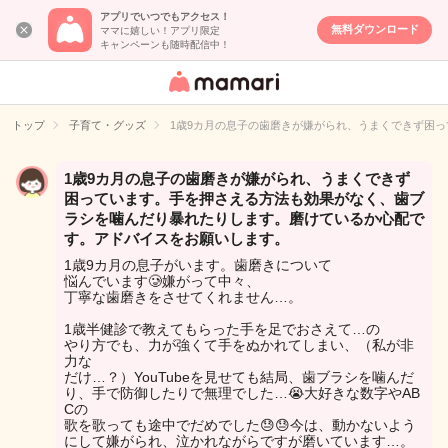
アプリでいつでもアクセス！
無料ダウンロード
ママに嬉しい！アプリ限定
キャンペーンも随時配信中！
女性専用匿名QA
アプリ・情報サ
トップ
子育て・グッズ
1歳9カ月の息子の歯磨きが嫌がられ、うまくできず困
イト
1歳9カ月の息子の歯磨きが嫌がられ、うまくできず
困っています。手を押さえる方法も効果がなく、歯ブ
ラシを噛んだり暴れたりします。磨けているか心配で
す。アドバイスをお願いします。
1歳9カ月の息子がいます。歯磨きについて
悩んでいます🥲嫌がって中々、
丁寧な歯磨きをさせてくれません…。
1歳半健診で教えてもらった手を足でおさえて…の
やり方でも、力が強くて手をぬかれてしまい、（私が非
力な
だけ…？）YouTubeを見せても結局、歯ブラシを噛んだ
り、手で防御したりで無理でした…😭大好きな数字やAB
Cの
歌を歌っても途中でだめでした😓😓今は、動かないよう
にして嫌がられ、泣かれながらですが磨いています…。