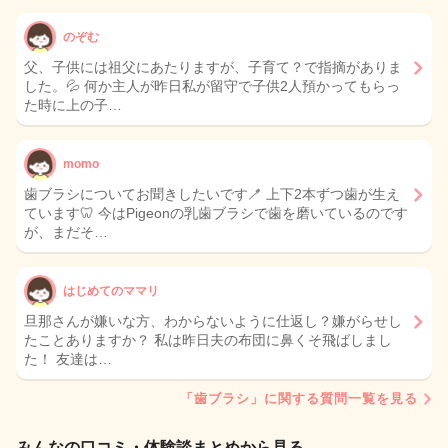
のぞむ
父、子供には祖父にあたりますが、子育て？で指摘がありま
した。💦 何か主人が昨日私が留守で子供2人預かってもらっ
た時に上の子…
momo
歯ブラシについてお聞きしたいです🪥 上下2本ずつ歯が生え
ています🦷 今はPigeonの乳歯ブラシで歯を磨いているのです
が、まだそ…
はじめてのママリ
旦那さんが嫌いな方、わからないように仕返し？嫌がらせし
たことありますか？ 私は昨日夫の布団に鼻くそ飛ばしまし
た！ 友達は…
「歯ブラシ」に関する質問一覧を見る
みんなの口コミ・体験談まとめから見る