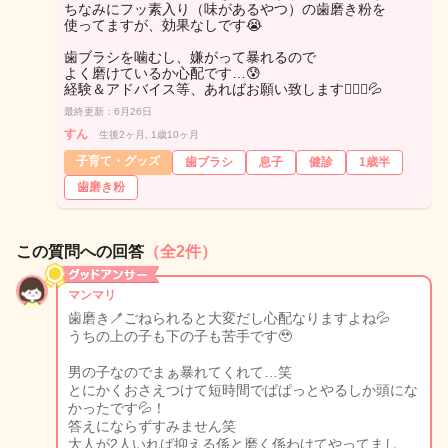
ちなみにフッ素入り（味があるやつ）の歯磨き粉を
使ってますが、効果なしです😭
歯ブラシを噛むし、嫌がって暴れるので
よく磨けているか心配です…😰
経験＆アドバイス等、あればお願い致します🙇🏻‍♀️💦
最終更新：6月26日
すん
生後2ヶ月, 1歳10ヶ月
子育て・グッズ
歯ブラシ
息子
健診
1歳半
歯磨き粉
この質問への回答
（全2件）
マンマリ
歯磨き🪥ごねられると大変だし心配なりますよね💦
うちの上の子も下の子も苦手です🥹
男の子なのでまぁ暴れてくれて…笑
とにかくおさえつけて短時間でぱぱっとやるしか頭にな
かったです💦！
答えにならずすみません笑
大人が2人いれば抑える係と磨く係わけてやってまし