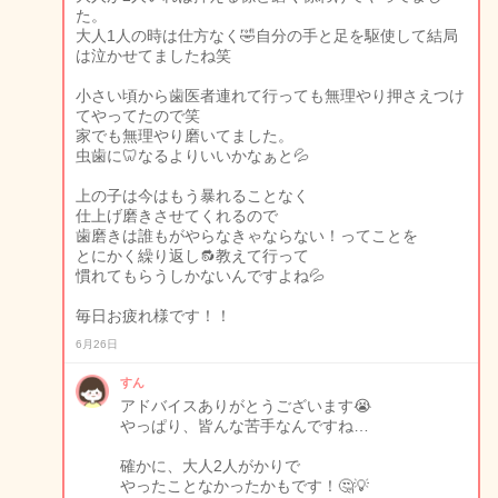
た。
大人1人の時は仕方なく🤣自分の手と足を駆使して結局
は泣かせてましたね笑
小さい頃から歯医者連れて行っても無理やり押さえつけ
てやってたので笑
家でも無理やり磨いてました。
虫歯に🦷なるよりいいかなぁと💦
上の子は今はもう暴れることなく
仕上げ磨きさせてくれるので
歯磨きは誰もがやらなきゃならない！ってことを
とにかく繰り返し🔂教えて行って
慣れてもらうしかないんですよね💦
毎日お疲れ様です！！
6月26日
すん
アドバイスありがとうございます😭
やっぱり、皆んな苦手なんですね…
確かに、大人2人がかりで
やったことなかったかもです！🤔💡