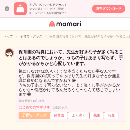
アプリでいつでもアクセス！
無料ダウンロード
ママに嬉しい！アプリ限定
キャンペーンも随時配信中！
女性専用匿名QA
アプリ・情報サ
トップ
子育て・グッズ
保育園の写真において、先生が好きな子が多く写ること
イト
保育園の写真において、先生が好きな子が多く写るこ
とはあるのでしょうか。うちの子はあまり写らず、手
がかかるからかと心配しています。
気にしなければいいような本当くだらない事なんです
が、保育園の写真ってやっぱり先生の好きな子とか無意
識に多めになるんですかね？😂
うちの子あまり写らないな〜、よく泣くし手がかかるか
らかな〜迷惑かけてるんだろうな〜なんて感じでしまい
ます😂
最終更新：6月25日
はじめてのママリ🔰
2歳10ヶ月
子育て・グッズ
保育園
よく泣く
先生
写真