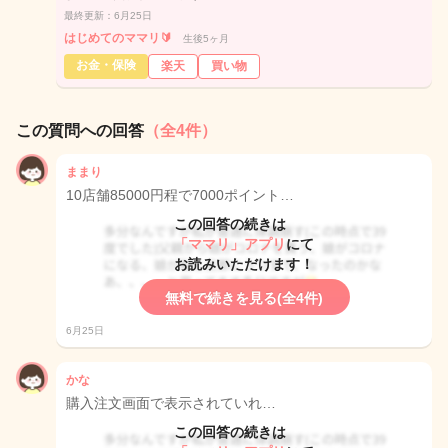
最終更新：6月25日
はじめてのママリ🔰
生後5ヶ月
お金・保険
楽天
買い物
この質問への回答
（全4件）
ままり
10店舗85000円程で7000ポイント…
この回答の続きは
「ママリ」アプリ
にて
お読みいただけます！
無料で続きを見る(全4件)
6月25日
かな
購入注文画面で表示されていれ…
この回答の続きは