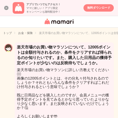
アプリでいつでもアクセス！
無料ダウンロード
ママに嬉しい！アプリ限定
キャンペーンも随時配信中！
女性専用匿名QA
アプリ・情報サ
トップ
お金・保険
楽天市場のお買い物マラソンについて、12005ポイント
イト
楽天市場のお買い物マラソンについて、12005ポイン
トは全額付与されるのか、条件をクリアすれば得られ
るのか知りたいです。また、購入した日用品の獲得予
定ポイントが少ないのは反映待ちでしょうか。
楽天市場のお買い物マラソンに詳しい方教えてください
🙇‍♀️
画像の12005ポイントとは、その分丸々付与されるので
しょうか？それともいろんな条件をクリアすればこれだ
け付与されるという意味でしょうか？
既に日用品などを購入したのですが、会員メニューの獲
得予定ポイントを見てみるとかなり思っていたよりかな
り少なく思います。まだ反映されていないだけでしょう
か？🤔
よろしくお願いします🤲