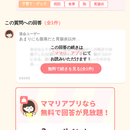
子育て・グッズ
病院
食事
熱
胃腸炎
この質問への回答
（全1件）
退会ユーザー
あまりにも腹痛だと胃腸炎以外…
この回答の続きは
「ママリ」アプリ
にて
お読みいただけます！
無料で続きを見る(全1件)
6月25日