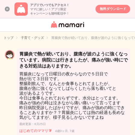
アプリでいつでもアクセス！
無料ダウンロード
ママに嬉しい！アプリ限定
キャンペーンも随時配信中！
女性専用匿名QA
アプリ・情報サ
トップ
子育て・グッズ
胃腸炎で熱が続いており、腹痛が波のように強くなって
イト
胃腸炎で熱が続いており、腹痛が波のように強くなっ
ています。病院には行きましたが、痛みが強い時にで
きる対処法はありますか。
胃腸炎になって日曜日の夜からなので５日目で
熱が出て３日目です。
整腸剤飲んで、なんとか食事もとれてましたが、
腹痛が急に強くなってしばらくしたら落ち着いてと
波があるようです。
今日は食事もとれておらずです。水分はとってます。
痛みが強めの時は泣きながら痛い痛いって言ってます
昨日病院受診したばかりですが、痛みが強めの時にでき
ることありますか？？胃腸炎にしては熱の経過も長めな
気がしてますが、様子見るしかないですよね
最終更新：6月25日
はじめてのママリ🔰
4歳0ヶ月, 7歳