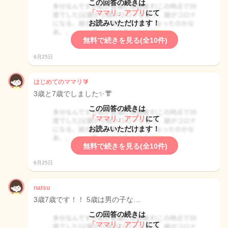
この回答の続きは
「ママリ」アプリ
にて
お読みいただけます！
無料で続きを見る(全10件)
6月25日
はじめてのママリ🔰
3歳と7歳でしました✨👘
この回答の続きは
「ママリ」アプリ
にて
お読みいただけます！
無料で続きを見る(全10件)
6月25日
natsu
3歳7歳です！！ 5歳は男の子な…
この回答の続きは
「ママリ」アプリ
にて