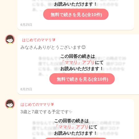
お読みいただけます！
無料で続きを見る(全10件)
6月25日
はじめてのママリ🔰
みなさんありがとうございます😊
この回答の続きは
「ママリ」アプリ
にて
お読みいただけます！
無料で続きを見る(全10件)
6月25日
はじめてのママリ🔰
3歳と7歳でする予定です✨
この回答の続きは
「ママリ」アプリ
にて
お読みいただけます！