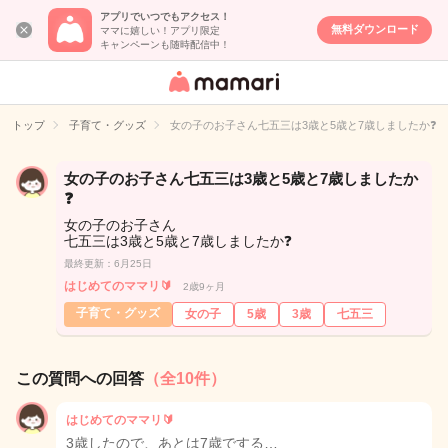
アプリでいつでもアクセス！
無料ダウンロード
ママに嬉しい！アプリ限定
キャンペーンも随時配信中！
女性専用匿名QA
アプリ・情報サ
トップ
子育て・グッズ
女の子のお子さん七五三は3歳と5歳と7歳しましたか❓
イト
女の子のお子さん七五三は3歳と5歳と7歳しましたか
❓
女の子のお子さん
七五三は3歳と5歳と7歳しましたか❓
最終更新：6月25日
はじめてのママリ🔰
2歳9ヶ月
子育て・グッズ
女の子
5歳
3歳
七五三
この質問への回答
（全10件）
はじめてのママリ🔰
3歳したので、あとは7歳でする…