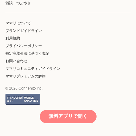
雑談・つぶやき
ママリについて
ブランドガイドライン
利用規約
プライバシーポリシー
特定商取引法に基づく表記
お問い合わせ
ママリコミュニティガイドライン
ママリプレミアムの解約
© 2026 Connehito Inc.
無料アプリで開く