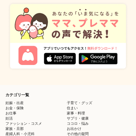
カテゴリ一覧
妊娠・出産
子育て・グッズ
お金・保険
住まい
お仕事
家事・料理
妊活
サプリ・健康
ファッション・コスメ
ココロ・悩み
家族・旦那
お出かけ
産婦人科・小児科
その他の疑問