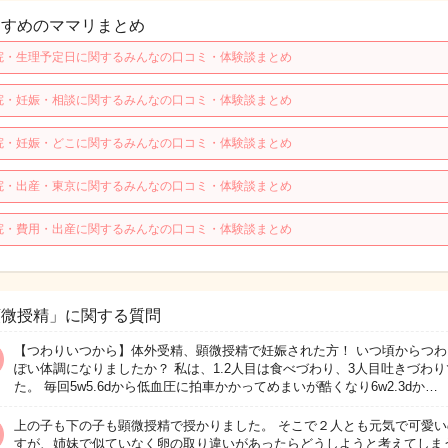
すすめのママリまとめ
院・生理予定日に関するみんなの口コミ・体験談まとめ
院・妊娠・相談に関するみんなの口コミ・体験談まとめ
院・妊娠・どこに関するみんなの口コミ・体験談まとめ
院・出産・東京に関するみんなの口コミ・体験談まとめ
院・費用・出産に関するみんなの口コミ・体験談まとめ
顕微授精」に関する質問
【つわりいつから】体外受精、顕微授精で妊娠された方！ いつ頃からつわ
ぽい体調になりましたか？ 私は、1.2人目は食べづわり、3人目吐きづわり
た。 毎回5w5.6dから低血圧に拍車かかってめまいが酷くなり6w2.3dか…
上の子も下の子も顕微授精で授かりました。 そこで２人とも元気で可愛い
すが、姉妹で似ていなく卵の取り違いがあったらどうしようと考えてしま