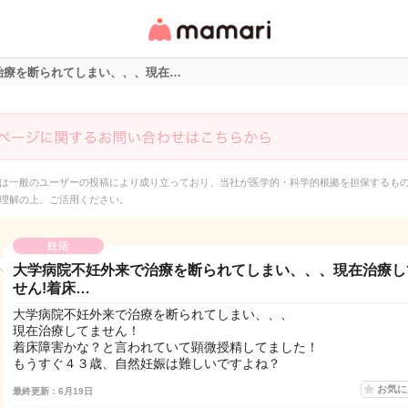
女性専用匿名QAアプ
リ・情報サイト
治療を断られてしまい、、、現在…
は一般のユーザーの投稿により成り立っており、当社が医学的・科学的根拠を担保するも
理解の上、ご活用ください。
妊活
大学病院不妊外来で治療を断られてしまい、、、現在治療し
せん!着床…
大学病院不妊外来で治療を断られてしまい、、、
現在治療してません！
着床障害かな？と言われていて顕微授精してました！
もうすぐ４３歳、自然妊娠は難しいですよね？
お気
最終更新：6月19日