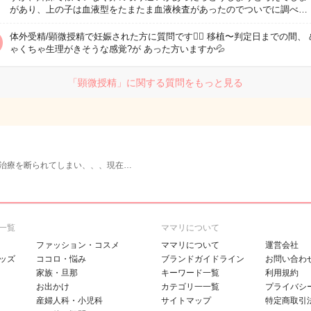
があり、上の子は血液型をたまたま血液検査があったのでついでに調べ…
体外受精/顕微授精で妊娠された方に質問です🙇‍♀️ 移植〜判定日までの間、
ゃくちゃ生理がきそうな感覚?が あった方いますか💦
「顕微授精」に関する質問をもっと見る
治療を断られてしまい、、、現在…
一覧
ママリについて
ファッション・コスメ
ママリについて
運営会社
ッズ
ココロ・悩み
ブランドガイドライン
お問い合わ
家族・旦那
キーワード一覧
利用規約
お出かけ
カテゴリ一一覧
プライバシ
産婦人科・小児科
サイトマップ
特定商取引