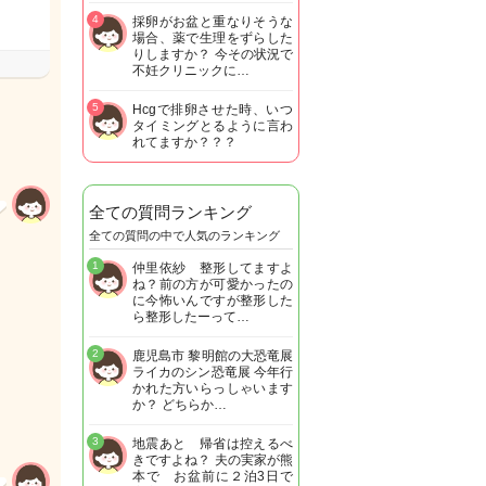
4
採卵がお盆と重なりそうな
場合、薬で生理をずらした
りしますか？ 今その状況で
不妊クリニックに…
5
Hcgで排卵させた時、いつ
タイミングとるように言わ
れてますか？？？
全ての質問ランキング
全ての質問の中で人気のランキング
1
仲里依紗 整形してますよ
ね？前の方が可愛かったの
に今怖いんですが整形した
ら整形したーって…
2
鹿児島市 黎明館の大恐竜展
ライカのシン恐竜展 今年行
かれた方いらっしゃいます
か？ どちらか…
3
地震あと 帰省は控えるべ
きですよね？ 夫の実家が熊
本で お盆前に２泊3日で