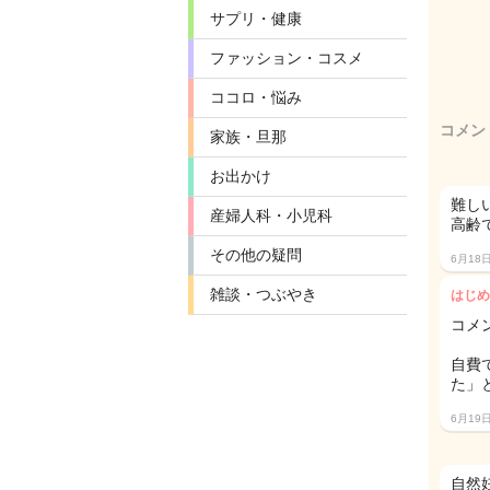
サプリ・健康
ファッション・コスメ
ココロ・悩み
コメン
家族・旦那
お出かけ
難し
産婦人科・小児科
高齢
その他の疑問
6月18
雑談・つぶやき
はじめ
コメ
自費
た」
6月19
自然