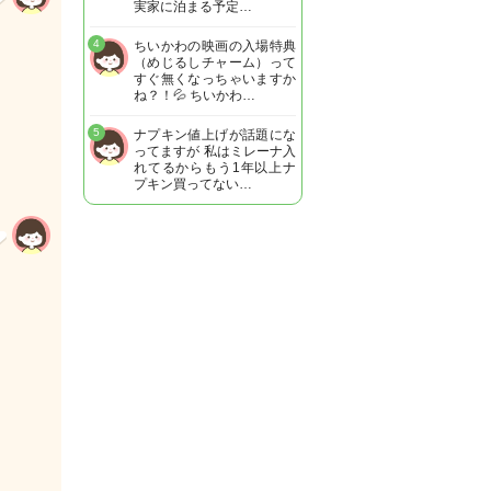
実家に泊まる予定…
4
ちいかわの映画の入場特典
（めじるしチャーム）って
すぐ無くなっちゃいますか
ね？！💦 ちいかわ…
5
ナプキン値上げが話題にな
ってますが 私はミレーナ入
れてるからもう1年以上ナ
プキン買ってない…