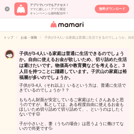
アプリでいつでもアクセス！
無料ダウンロード
ママに嬉しい！アプリ限定
キャンペーンも随時配信中！
女性専用匿名QA
アプリ・情報サ
トップ
お金・保険
子供が3-4人いる家庭は普通に生活できるのでしょうか。
イト
子供が3-4人いる家庭は普通に生活できるのでしょう
か。自由に使えるお金が欲しいため、切り詰めた生活
は避けたいです。物価高や教育費などを考えると、3
人目を持つことに躊躇しています。子沢山の家庭は裕
福層が多いのでしょうか。
子供が3-4人（それ以上）いるという方は、普通に生活で
きているのでしょうか？？
もちろん財面が安定しているご家庭はたくさんあると思
うのですが、私としては、ある程度自由に使えるお金も
ほしいため切り詰めて切り詰めて、、というのはしたく
ないです😖
子が小さいと、妻（うちの場合）は思うように働けてな
いので尚更です💦