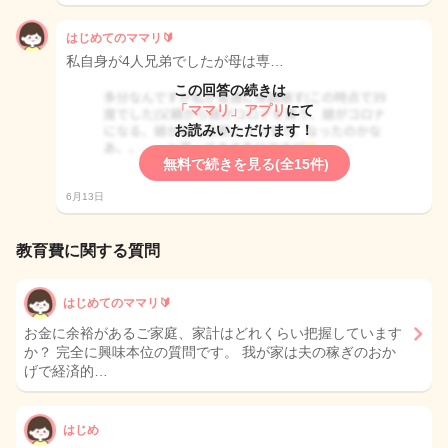
はじめてのママリ🔰
私自身が4人兄弟でしたが母は専…
この回答の続きは
「ママリ」アプリ
にて
お読みいただけます！
無料で続きを見る(全15件)
6月13日
教育費に関する質問
はじめてのママリ🔰
お金に余裕があるご家庭、家計はどれくらい把握しています
か？ 完全に興味本位の質問です。 我が家は夫の稼ぎのおか
げで経済的…
はじめ