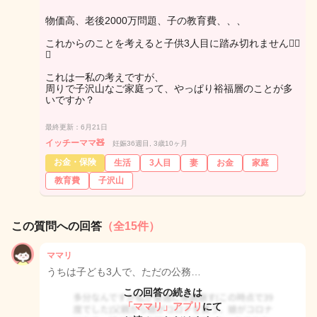
物価高、老後2000万問題、子の教育費、、、
これからのことを考えると子供3人目に踏み切れません😵‍💫
💦
これは一私の考えですが、
周りで子沢山なご家庭って、やっぱり裕福層のことが多
いですか？
最終更新：6月21日
イッチーママ🧸
妊娠36週目, 3歳10ヶ月
お金・保険
生活
3人目
妻
お金
家庭
教育費
子沢山
この質問への回答
（全15件）
ママリ
うちは子ども3人で、ただの公務…
この回答の続きは
「ママリ」アプリ
にて