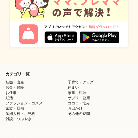
カテゴリ一覧
妊娠・出産
子育て・グッズ
お金・保険
住まい
お仕事
家事・料理
妊活
サプリ・健康
ファッション・コスメ
ココロ・悩み
家族・旦那
お出かけ
産婦人科・小児科
その他の疑問
雑談・つぶやき