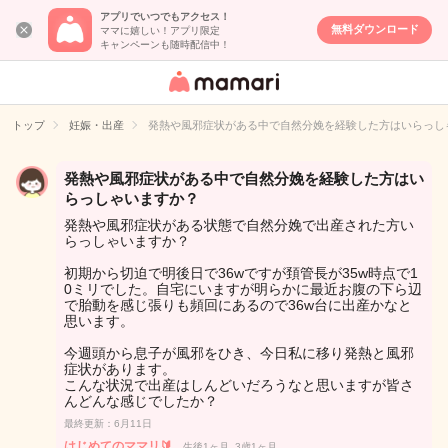
アプリでいつでもアクセス！
無料ダウンロード
ママに嬉しい！アプリ限定
キャンペーンも随時配信中！
女性専用匿名QA
アプリ・情報サ
トップ
妊娠・出産
発熱や風邪症状がある中で自然分娩を経験した方はいらっし
イト
発熱や風邪症状がある中で自然分娩を経験した方はい
らっしゃいますか？
発熱や風邪症状がある状態で自然分娩で出産された方い
らっしゃいますか？
初期から切迫で明後日で36wですが頚管長が35w時点で1
0ミリでした。自宅にいますが明らかに最近お腹の下ら辺
で胎動を感じ張りも頻回にあるので36w台に出産かなと
思います。
今週頭から息子が風邪をひき、今日私に移り発熱と風邪
症状があります。
こんな状況で出産はしんどいだろうなと思いますが皆さ
んどんな感じでしたか？
最終更新：6月11日
はじめてのママリ🔰
生後1ヶ月, 3歳1ヶ月