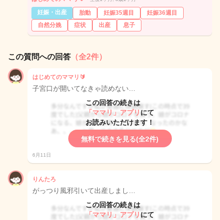
妊娠・出産
胎動
妊娠35週目
妊娠36週目
自然分娩
症状
出産
息子
この質問への回答
（全2件）
はじめてのママリ🔰
子宮口が開いてなきゃ読めない…
この回答の続きは
「ママリ」アプリ
にて
お読みいただけます！
無料で続きを見る(全2件)
6月11日
りんたろ
がっつり風邪引いて出産しまし…
この回答の続きは
「ママリ」アプリ
にて