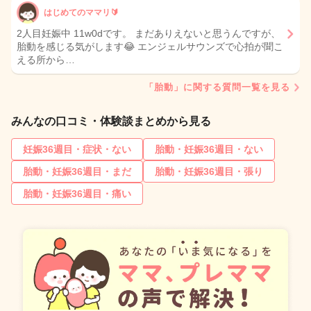
はじめてのママリ🔰
2人目妊娠中 11w0dです。 まだありえないと思うんですが、
胎動を感じる気がします😂 エンジェルサウンズで心拍が聞こ
える所から…
「胎動」に関する質問一覧を見る
みんなの口コミ・体験談まとめから見る
妊娠36週目・症状・ない
胎動・妊娠36週目・ない
胎動・妊娠36週目・まだ
胎動・妊娠36週目・張り
胎動・妊娠36週目・痛い