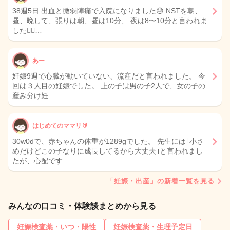
38週5日 出血と微弱陣痛で入院になりました😓 NSTを朝、
昼、晩して、張りは朝、昼は10分、 夜は8〜10分と言われま
した🙆‍♀️…
あー
妊娠9週で心臓が動いていない、流産だと言われました。 今
回は３人目の妊娠でした。 上の子は男の子2人で、女の子の
産み分け妊…
はじめてのママリ🔰
30w0dで、赤ちゃんの体重が1289gでした。 先生には｢小さ
めだけどこの子なりに成長してるから大丈夫｣と言われまし
たが、心配です…
「妊娠・出産」の新着一覧を見る
みんなの口コミ・体験談まとめから見る
妊娠検査薬・いつ・陽性
妊娠検査薬・生理予定日