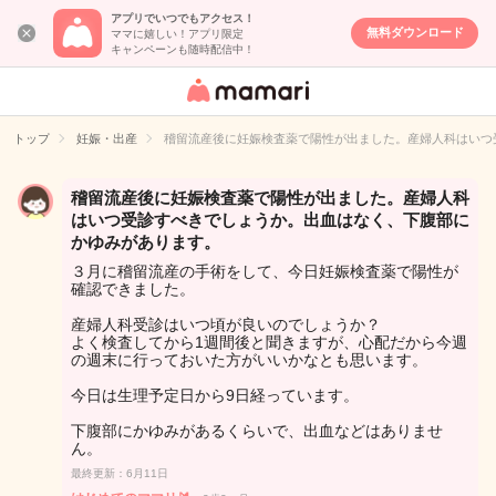
アプリでいつでもアクセス！
無料ダウンロード
ママに嬉しい！アプリ限定
キャンペーンも随時配信中！
女性専用匿名QA
アプリ・情報サ
トップ
妊娠・出産
稽留流産後に妊娠検査薬で陽性が出ました。産婦人科はいつ
イト
稽留流産後に妊娠検査薬で陽性が出ました。産婦人科
はいつ受診すべきでしょうか。出血はなく、下腹部に
かゆみがあります。
３月に稽留流産の手術をして、今日妊娠検査薬で陽性が
確認できました。
産婦人科受診はいつ頃が良いのでしょうか？
よく検査してから1週間後と聞きますが、心配だから今週
の週末に行っておいた方がいいかなとも思います。
今日は生理予定日から9日経っています。
下腹部にかゆみがあるくらいで、出血などはありませ
ん。
最終更新：6月11日