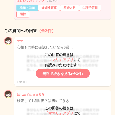
はじめてのママリ🔰
2歳2ヶ月
妊娠・出産
妊娠検査薬
産婦人科
生理予定日
陽性
この質問への回答
（全3件）
ママ
心拍も同時に確認したいなら6週…
この回答の続きは
「ママリ」アプリ
にて
お読みいただけます！
無料で続きを見る(全3件)
6月11日
はじめてのままり🔰
検査して1週間後？は初めてきき…
この回答の続きは
「ママリ」アプリ
にて