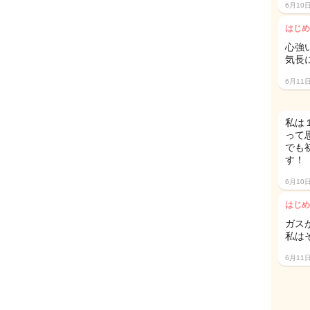
6月10
はじめ
心強
気長
6月11
私は
って
でも
す！
6月10
はじめ
ガス
私は
6月11