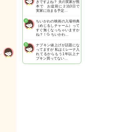
きですよね？ 夫の実家が熊
本で お盆前に２泊3日で
実家に泊まる予定…
4
ちいかわの映画の入場特典
（めじるしチャーム）って
すぐ無くなっちゃいますか
ね？！💦 ちいかわ…
5
ナプキン値上げが話題にな
ってますが 私はミレーナ入
れてるからもう1年以上ナ
プキン買ってない…