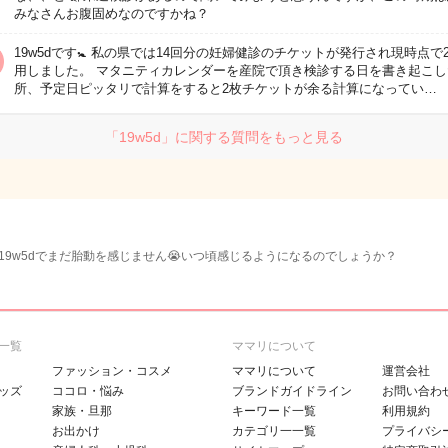
みなさんお腹固めなのですかね？
19w5dです🚼 私の県では14回分の妊婦健診のチケットが発行され現時点で
用しました。 マタニティカレンダーを産院で頂き検診する日を書き起こし
所、予定日ピッタリで計算をすると2枚チケットが余る計算になってい…
「19w5d」に関する質問をもっと見る
19w5dでまだ胎動を感じません😭いつ頃感じるようになるのでしょうか？
一覧
ママリについて
ファッション・コスメ
ママリについて
運営会社
ッズ
ココロ・悩み
ブランドガイドライン
お問い合わ
家族・旦那
キーワード一覧
利用規約
お出かけ
カテゴリ一一覧
プライバシ