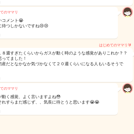
日
てのママリ
いコメント😭
に待つしかないですね😢😢
日
はじめてのママリ🔰
１８週すぎたくらいからガスが動く時のような感覚がありこれか？？
思ってました！
初産だとなかなか気づかなくて２０週くらいになる人もいるそうで
日
てのママリ
が動く感覚、よく言いますよね😳
それすらまだ感じず、、気長に待とうと思います😭😭
日