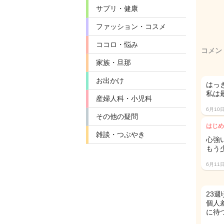
サプリ・健康
ファッション・コスメ
ココロ・悩み
コメン
家族・旦那
お出かけ
はっ
私は
産婦人科・小児科
6月10
その他の疑問
はじめ
雑談・つぶやき
心強
もう
6月11
23
個人
に待