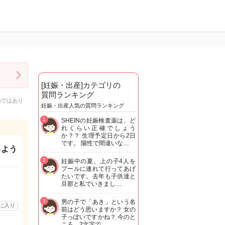
[妊娠・出産]カテゴリの
質問ランキング
のではあり
妊娠・出産人気の質問ランキング
1
SHEINの妊娠検査薬は、ど
れくらい正確でしょう
か？？ 生理予定日から2日
です。 陽性で間違いな…
るよう
2
妊娠中の夏、上の子4人を
プールに連れて行ってあげ
たいです。去年も子供達と
旦那と私でいきまし…
3
男の子で「あき」という名
に入り
前はどう思いますか？ 女の
子っぽいですかね？ 今のと
ころ、2文字で…