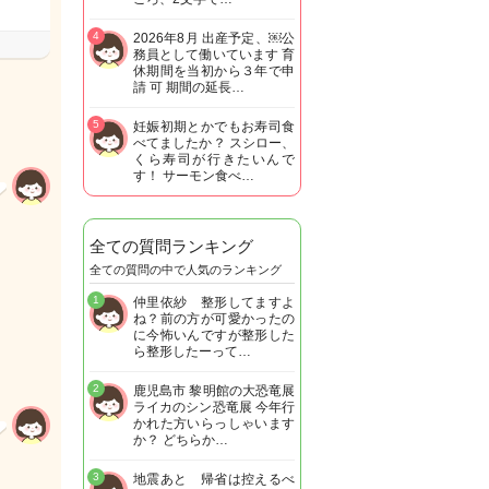
4
2026年8月 出産予定、￼公
務員として働いています 育
休期間を当初から３年で申
請 可 期間の延長…
5
妊娠初期とかでもお寿司食
べてましたか？ スシロー、
くら寿司が行きたいんで
す！ サーモン食べ…
全ての質問ランキング
全ての質問の中で人気のランキング
1
仲里依紗 整形してますよ
ね？前の方が可愛かったの
に今怖いんですが整形した
ら整形したーって…
2
鹿児島市 黎明館の大恐竜展
ライカのシン恐竜展 今年行
かれた方いらっしゃいます
か？ どちらか…
3
地震あと 帰省は控えるべ