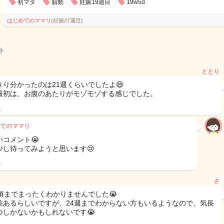
初マタ
胎動
妊娠19週目
19w5d
はじめてのママリ
(妊娠27週目)
ト
ととり
きり分かったのは21週くらいでしたよ😄
最初は、お腹のあたりがモゾモゾする感じでした。
日
てのママリ
いコメント😭
少し待ってみようと思います😢
日
さ
週頃までまったくわかりませんでした😭
差あるらしいですが、24週までわからない方もいるようなので、気長
つしかないかもしれないです😭