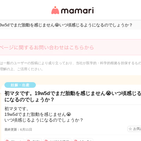
女性専用匿名QAアプ
リ・情報サイト
9w5dでまだ胎動を感じません😭いつ頃感じるようになるのでしょうか？
は一般のユーザーの投稿により成り立っており、当社が医学的・科学的根拠を担保するも
理解の上、ご活用ください。
妊娠・出産
初マタです。19w5dでまだ胎動を感じません😭いつ頃感じ
になるのでしょうか？
初マタです。
19w5dでまだ胎動を感じません😭
いつ頃感じるようになるのでしょうか？
お気
最終更新：6月11日