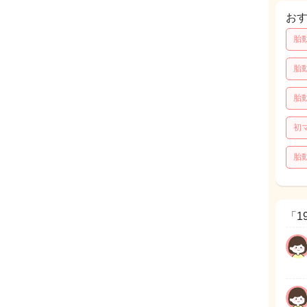
お
胎
胎
胎
初
胎
「1