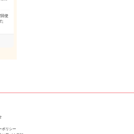
2回使
た
せ
ーポリシー