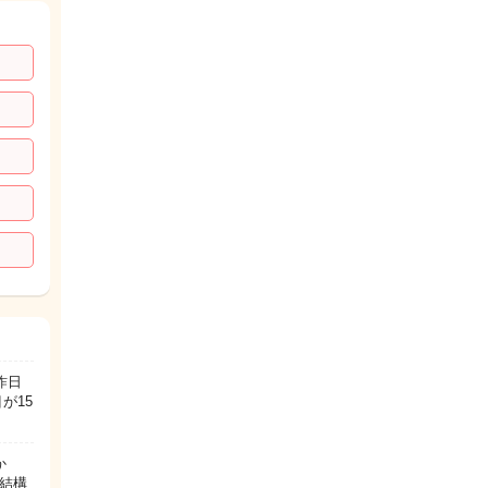
昨日
が15
か
は結構