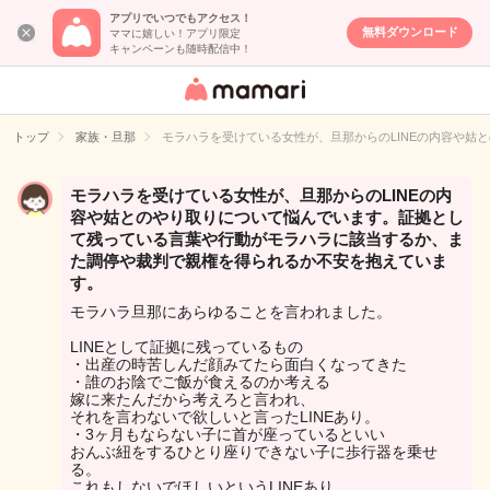
アプリでいつでもアクセス！
無料ダウンロード
ママに嬉しい！アプリ限定
キャンペーンも随時配信中！
女性専用匿名QA
アプリ・情報サ
トップ
家族・旦那
モラハラを受けている女性が、旦那からのLINEの内容や
イト
モラハラを受けている女性が、旦那からのLINEの内
容や姑とのやり取りについて悩んでいます。証拠とし
て残っている言葉や行動がモラハラに該当するか、ま
た調停や裁判で親権を得られるか不安を抱えていま
す。
モラハラ旦那にあらゆることを言われました。
LINEとして証拠に残っているもの
・出産の時苦しんだ顔みてたら面白くなってきた
・誰のお陰でご飯が食えるのか考える
嫁に来たんだから考えろと言われ、
それを言わないで欲しいと言ったLINEあり。
・3ヶ月もならない子に首が座っているといい
おんぶ紐をするひとり座りできない子に歩行器を乗せ
る。
これもしないでほしいというLINEあり。