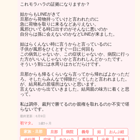
これモラハラの証拠になりますか？
姑からもLINEがきて
旦那から荷物持っていけと言われたのに
急に荷物を取りに来るなどありえない。
風邪ひいてる時口出すのがそんなに悪いのか
自分らは孫に会えないのかなどLINEが来ました。
姑はらくんない時に言うからと言っているのに
子供が風邪をひくとすぐ一日に何回も
この病気じゃないか、この症状じゃないか、病院に行っ
た方がいいんじゃないかと言われしんどかったです。
そういう割には水周りはカビだらけです。
旦那からも帰るくらいなら言ってから帰ればよかっただ
ろ。そしたらみんなで掃除だってしたと言われました。
が、結局私の居場所はないと思います。
言えないから出ていきました。結局親の味方に着くと思
って。
私は調停、裁判で勝てるのか親権を取れるのか不安で堪
らないです。
最終更新：6月9日
初マタ。
1歳5ヶ月
家族・旦那
旦那
病院
義母
姑
おんぶ紐
歩行器
症状
モラハラ
義両親
出産
友達