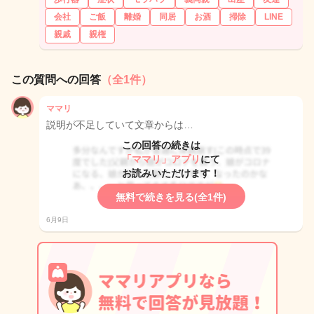
会社
ご飯
離婚
同居
お酒
掃除
LINE
親戚
親権
この質問への回答
（全1件）
ママリ
説明が不足していて文章からは…
この回答の続きは
「ママリ」アプリ
にて
お読みいただけます！
無料で続きを見る(全1件)
6月9日