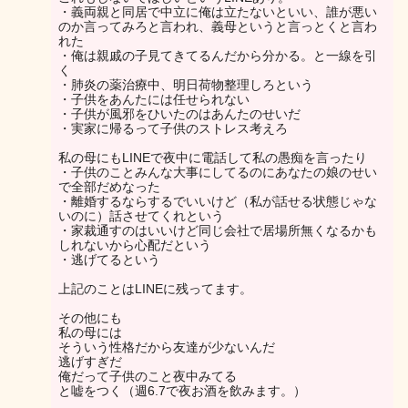
・義両親と同居で中立に俺は立たないといい、誰が悪い
のか言ってみろと言われ、義母というと言っとくと言わ
れた
・俺は親戚の子見てきてるんだから分かる。と一線を引
く
・肺炎の薬治療中、明日荷物整理しろという
・子供をあんたには任せられない
・子供が風邪をひいたのはあんたのせいだ
・実家に帰るって子供のストレス考えろ
私の母にもLINEで夜中に電話して私の愚痴を言ったり
・子供のことみんな大事にしてるのにあなたの娘のせい
で全部だめなった
・離婚するならするでいいけど（私が話せる状態じゃな
いのに）話させてくれという
・家裁通すのはいいけど同じ会社で居場所無くなるかも
しれないから心配だという
・逃げてるという
上記のことはLINEに残ってます。
その他にも
私の母には
そういう性格だから友達が少ないんだ
逃げすぎだ
俺だって子供のこと夜中みてる
と嘘をつく（週6.7で夜お酒を飲みます。）