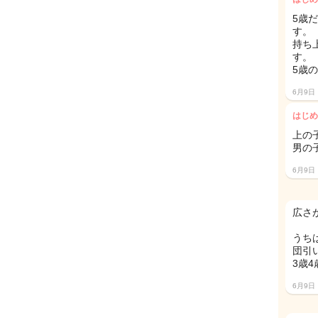
5歳
す。
持ち
す。
5歳
6月9日
はじめ
上の
男の
6月9日
広さ
うち
団引
3歳
6月9日