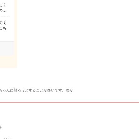
なく
の…
て明
にも
ちゃんに触ろうとすることが多いです。腰が
せ