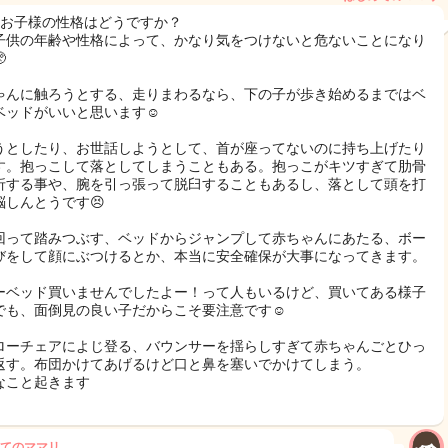
のお子様の性格はどうですか？
子供の年齢や性格によって、かなり気をつけないと危ないことになり

ゃんに触ろうとする、走りまわるなら、下の子が歩き始めるまではベ
ベッドがいいと思います☺️
うとしたり、お世話しようとして、首が座ってないのに持ち上げたり
す。抱っこして落としてしまうこともある。抱っこがキツすぎて肋骨
折する事や、腕を引っ張って脱臼することもあるし、落として頭を打
脳しんとうです😣
回って踏みつぶす、ベッドからジャンプして赤ちゃんにあたる、ボー
びをして顔にぶつけるとか、本当に安全確保が大事になってきます。
ーベッド買いませんでしたよー！って人もいるけど、買いてある様子
でも、面倒見の良い子だからこそ要注意です☺️
ローチェアによじ登る、バウンサーを揺らしすぎて赤ちゃんごとひっ
返す。布団かけてあげるけど口と鼻を塞いでかけてしまう。
なこと起きます
てのママリ