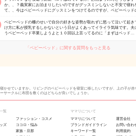
か、、？義実家にお泊まりしたいのですがグッスミンしないと不安で寝れ
て、、今はベビーベッドにグッスミンをつけてるのですが、ベビーベッド
ベビーベッドの柵のせいで自分の好きな姿勢が取れずに怒って泣いて起き
け方に私が授乳するしかないという日がよくあってイライラ気味です。夫
うベビーベッド卒業しようよと１０回以上言ってるのに「まずはベッド…
「ベビーベッド」に関する質問をもっと見る
寝かせていますか。リビングのベビーベッドを寝室に移したいですが、上の子が赤
ーサークルに布団を敷くのはどちらが良いでしょうか。
一覧
ママリについて
ファッション・コスメ
ママリについて
運営会社
ッズ
ココロ・悩み
ブランドガイドライン
お問い合わ
家族・旦那
キーワード一覧
利用規約