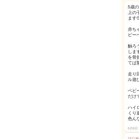
5歳
上の
ます
赤ち
ビー
触ろ
しま
を骨
てば
走り
ル遊
ベビ
だけ
ハイ
くり
色ん
6月9日
はじめ