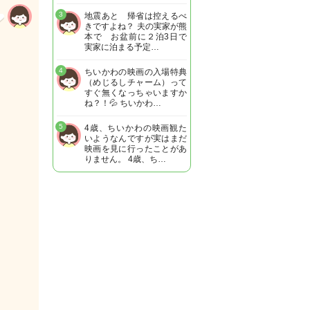
3
地震あと 帰省は控えるべ
きですよね？ 夫の実家が熊
本で お盆前に２泊3日で
実家に泊まる予定…
4
ちいかわの映画の入場特典
（めじるしチャーム）って
すぐ無くなっちゃいますか
ね？！💦 ちいかわ…
5
4歳、ちいかわの映画観た
いようなんですが実はまだ
映画を見に行ったことがあ
りません。 4歳、ち…