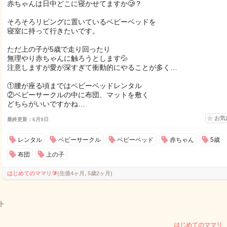
赤ちゃんは日中どこに寝かせてますか🥲？
そろそろリビングに置いているベビーベッドを
寝室に持って行きたいです。
ただ上の子が5歳で走り回ったり
無理やり赤ちゃんに触ろうとします💦
注意しますが愛が深すぎて衝動的にやることが多く…
①腰が座る頃まではベビーベッドレンタル
②ベビーサークルの中に布団、マットを敷く
どちらがいいですかね…
お気
最終更新：6月9日
レンタル
ベビーサークル
ベビーベッド
赤ちゃん
5歳
布団
上の子
はじめてのママリ🔰
(生後4ヶ月, 5歳2ヶ月)
ト
はじめてのママリ