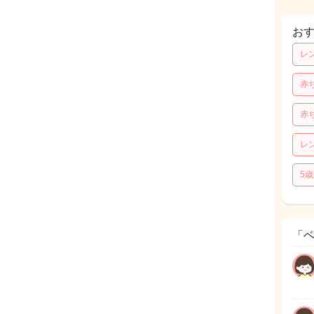
お
レ
赤
赤
レ
5
「