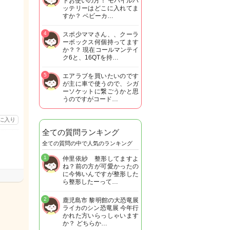
トお使いの方！ モバイルバ
ッテリーはどこに入れてま
すか？ ベビーカ…
4
スポ少ママさん、、クーラ
ーボックス何個持ってます
か？？ 現在コールマンテイ
ク6と、16QTを持…
5
エアラブを買いたいのです
が主に車で使うので、シガ
ーソケットに繋ごうかと思
うのですがコード…
に入り
全ての質問ランキング
全ての質問の中で人気のランキング
1
仲里依紗 整形してますよ
ね？前の方が可愛かったの
に今怖いんですが整形した
ら整形したーって…
2
鹿児島市 黎明館の大恐竜展
ライカのシン恐竜展 今年行
かれた方いらっしゃいます
か？ どちらか…