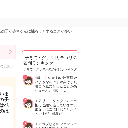
上の子が赤ちゃんに触ろうとすることが多い
[子育て・グッズ]カテゴリの
質問ランキング
のではあり
子育て・グッズ人気の質問ランキング
1
4歳、ちいかわの映画観た
いようなんですが実はまだ
映画を見に行ったことがあ
りません。 4歳、ち…
いま
の子
2
エアリコ、タックマミーの
はベ
抱っこ紐で迷っています。
形などはほほ同じ？と思う
のは
のですが、値段が…
3
エアラブなどのファンシー