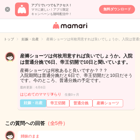
アプリでいつでもアクセス！
無料ダウンロード
ママに嬉しい！アプリ限定
キャンペーンも随時配信中！
女性専用匿名QA
アプリ・情報サ
トップ
妊娠・出産
産褥ショーツは何枚用意すれば良いでしょうか。入院は普通分
イト
産褥ショーツは何枚用意すれば良いでしょうか。入院
は普通分娩で6日、帝王切開で10日と聞いています。
産褥ショーツは何枚あると良いですか？？？
入院期間は普通分娩だと6日で、帝王切開だと10日だそう
です。今のところ、普通分娩の予定です。
最終更新：6月6日
はじめてのママリ🔰らり
生後0ヶ月
妊娠・出産
帝王切開
普通分娩
産褥ショーツ
この質問への回答
（全5件）
姉妹のまま