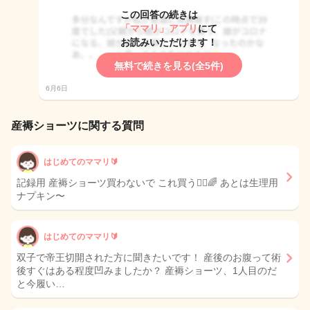
この回答の続きは
「ママリ」アプリ
にて
お読みいただけます！
無料で続きを見る(全5件)
6月6日
産褥ショーツに関する質問
はじめてのママリ🔰
記録用 産褥ショーツ買わないで これ買う🙂‍↕️🌈 あとは生理用
ナプキン〜
はじめてのママリ🔰
双子で帝王切開された方に聞きたいです！ 産後のお腹って術
後すぐはある程度凹みましたか？ 産褥ショーツ、1人目のだ
と今履い…