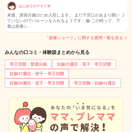
はじめてのママリ🔰
来週、誘発分娩のため入院します。 まだ子宮口があまり開い
ていないのでバルーンを入れるようです…😭 この時って、下
着は産褥シ…
「産褥ショーツ」に関する質問一覧を見る
みんなの口コミ・体験談まとめから見る
帝王切開・普通分娩
妊娠35週目・逆子・帝王切開
妊娠37週目・逆子・帝王切開
妊娠38週目・逆子・帝王切開
帝王切開・妊娠41週目