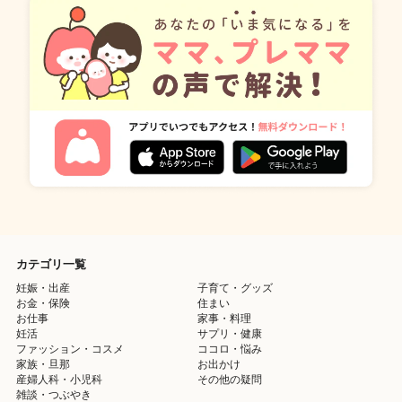
カテゴリ一覧
妊娠・出産
子育て・グッズ
お金・保険
住まい
お仕事
家事・料理
妊活
サプリ・健康
ファッション・コスメ
ココロ・悩み
家族・旦那
お出かけ
産婦人科・小児科
その他の疑問
雑談・つぶやき