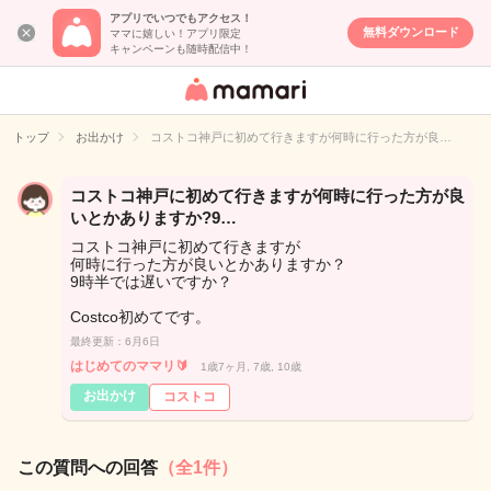
アプリでいつでもアクセス！
無料ダウンロード
ママに嬉しい！アプリ限定
キャンペーンも随時配信中！
女性専用匿名QA
アプリ・情報サ
トップ
お出かけ
コストコ神戸に初めて行きますが何時に行った方が良…
イト
コストコ神戸に初めて行きますが何時に行った方が良
いとかありますか?9…
コストコ神戸に初めて行きますが
何時に行った方が良いとかありますか？
9時半では遅いですか？
Costco初めてです。
最終更新：6月6日
はじめてのママリ🔰
1歳7ヶ月, 7歳, 10歳
お出かけ
コストコ
この質問への回答
（全1件）