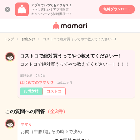
アプリでいつでもアクセス！
無料ダウンロード
ママに嬉しい！アプリ限定
キャンペーンも随時配信中！
女性専用匿名QA
アプリ・情報サ
トップ
お出かけ
コストコで絶対買うってやつ教えてくださいー!
イト
コストコで絶対買うってやつ教えてくださいー!
コストコで絶対買うってやつ教えてくださいー！！！！
最終更新：6月5日
はじめてのママリ🔰
1歳11ヶ月
お出かけ
コストコ
この質問への回答
（全3件）
ママり
お肉（牛豚鶏はその時々で決め…