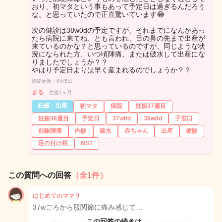
おり、初マタという事もあって予定日は過ぎるんだろう
な、と思っていたので正直驚いています😂
次の健診は38w0dの予定ですが、それまでになんかあっ
たら病院に来てね、とも言われ、目の鼻の先まで出産が
来ているのかな？と思っているのですが、同じような状
況になられた方、いつ頃陣痛、または破水して出産にな
りましたでしょうか？？
やはり予定日よりは早く産まれるのでしょうか？？
最終更新：6月5日
まる
生後1ヶ月
妊娠・出産
初マタ
病院
妊娠37週目
妊娠38週目
予定日
37w0d
38w0d
子宮口
前駆陣痛
内診
破水
赤ちゃん
出産
健診
足の付け根
NST
この質問への回答
（全1件）
はじめてのママリ
37wごろから股関節に痛み感じて…
この回答の続きは