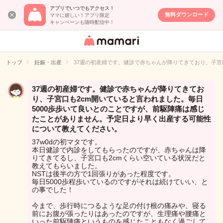
アプリでいつでもアクセス！
無料ダウンロード
ママに嬉しい！アプリ限定
キャンペーンも随時配信中！
女性専用匿名QA
アプリ・情報サ
トップ
妊娠・出産
37週の初産婦です。健診で赤ちゃんが降りてきており、子宮
イト
37週の初産婦です。健診で赤ちゃんが降りてきてお
り、子宮口も2cm開いていると言われました。毎日
5000歩歩いて良いとのことですが、前駆陣痛は感じ
たことがありません。予定日より早く出産する可能性
について教えてください。
37w0dの初マタです。
本日健診で内診をしてもらったのですが、赤ちゃんは降
りてきてるし、子宮口も2cmくらい空いている状況だと
教えてもらいました。
NSTは後半の方で1回張りがあった程度です。
毎日5000歩程歩いているのですがそれは続けていい、と
の事でした！
今まで、歩行時につるような足の付け根の痛みや、寝る
前にお腹が張ったりはあったのですが、生理痛や腰痛と
いった前駆陣痛というものを感じたこともなく過ごして