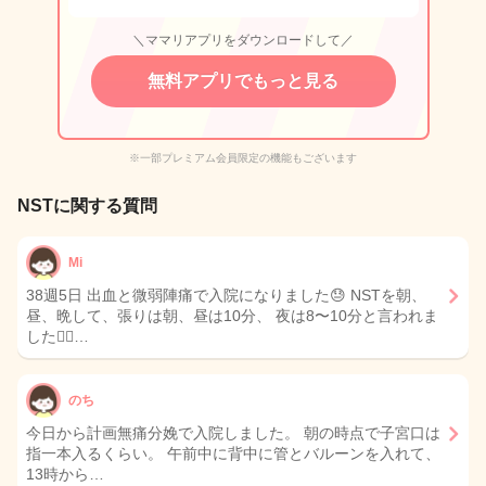
＼ママリアプリをダウンロードして／
無料アプリでもっと見る
※一部プレミアム会員限定の機能もございます
NSTに関する質問
Mi
38週5日 出血と微弱陣痛で入院になりました😓 NSTを朝、
昼、晩して、張りは朝、昼は10分、 夜は8〜10分と言われま
した🙆‍♀️…
のち
今日から計画無痛分娩で入院しました。 朝の時点で子宮口は
指一本入るくらい。 午前中に背中に管とバルーンを入れて、
13時から…