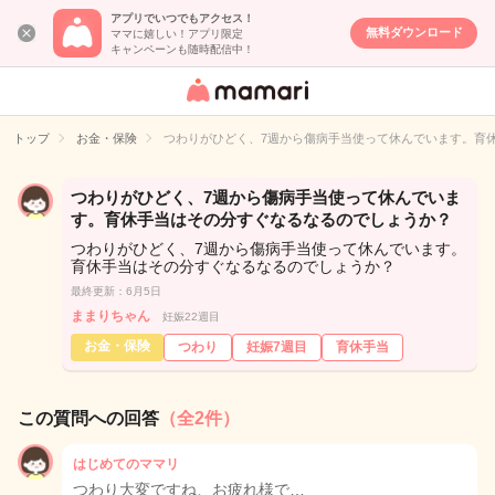
アプリでいつでもアクセス！
無料ダウンロード
ママに嬉しい！アプリ限定
キャンペーンも随時配信中！
女性専用匿名QA
アプリ・情報サ
トップ
お金・保険
つわりがひどく、7週から傷病手当使って休んでいます。育
イト
つわりがひどく、7週から傷病手当使って休んでいま
す。育休手当はその分すぐなるなるのでしょうか？
つわりがひどく、7週から傷病手当使って休んでいます。
育休手当はその分すぐなるなるのでしょうか？
最終更新：6月5日
ままりちゃん
妊娠22週目
お金・保険
つわり
妊娠7週目
育休手当
この質問への回答
（全2件）
はじめてのママリ
つわり大変ですね、お疲れ様で…