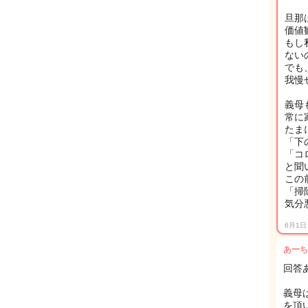
旦那は
価値
もし
ない
でも
我慢
義母
常に
たま
「下
「コ
と聞
この
「掃
気分
6月1日
あーち
回答
義母
を頂