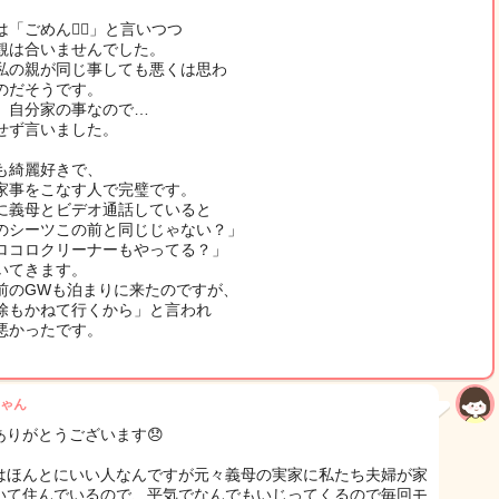
「ごめん🙇‍♂️」と言いつつ
観は合いませんでした。
私の親が同じ事しても悪くは思わ
のだそうです。
、自分家の事なので…
せず言いました。
も綺麗好きで、
家事をこなす人で完璧です。
に義母とビデオ通話していると
のシーツこの前と同じじゃない？」
ロコロクリーナーもやってる？」
いてきます。
前のGWも泊まりに来たのですが、
除もかねて行くから」と言われ
悪かったです。
ゃん
ありがとうございます😞
はほんとにいい人なんですが元々義母の実家に私たち夫婦が家
いて住んでいるので、平気でなんでもいじってくるので毎回モ