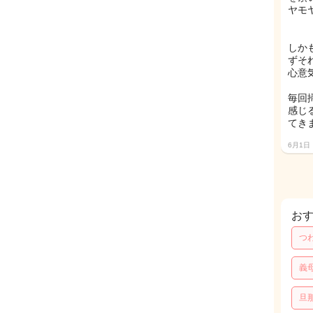
ヤモヤ
しか
ずそ
心意
毎回
感じ
てき
6月1日
お
つ
義
旦