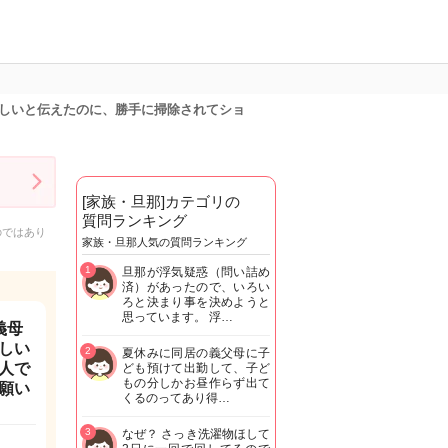
しいと伝えたのに、勝手に掃除されてショ
[家族・旦那]カテゴリの
質問ランキング
のではあり
家族・旦那人気の質問ランキング
1
旦那が浮気疑惑（問い詰め
済）があったので、いろい
ろと決まり事を決めようと
思っています。 浮…
義母
しい
2
夏休みに同居の義父母に子
人で
ども預けて出勤して、子ど
もの分しかお昼作らず出て
願い
くるのってあり得…
3
なぜ？ さっき洗濯物ほして