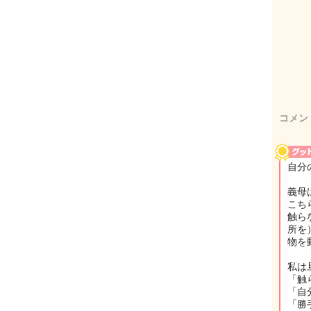
コメン
自分
義母
こち
触ら
所を
物を
私は
「触
「自
「勝