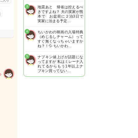
に入り
3
地震あと 帰省は控えるべ
きですよね？ 夫の実家が熊
服
本で お盆前に２泊3日で
実家に泊まる予定…
4
ちいかわの映画の入場特典
（めじるしチャーム）って
すぐ無くなっちゃいますか
ね？！💦 ちいかわ…
5
ナプキン値上げが話題にな
ってますが 私はミレーナ入
れてるからもう1年以上ナ
プキン買ってない…