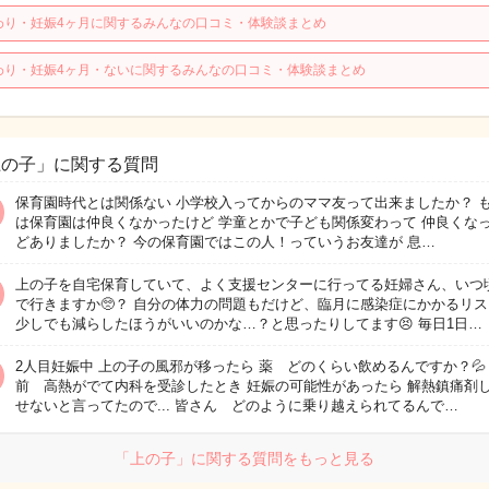
わり・妊娠4ヶ月に関するみんなの口コミ・体験談まとめ
わり・妊娠4ヶ月・ないに関するみんなの口コミ・体験談まとめ
上の子」に関する質問
保育園時代とは関係ない 小学校入ってからのママ友って出来ましたか？ 
は保育園は仲良くなかったけど 学童とかで子ども関係変わって 仲良くな
どありましたか？ 今の保育園ではこの人！っていうお友達が 息…
上の子を自宅保育していて、よく支援センターに行ってる妊婦さん、いつ
で行きますか🥺？ 自分の体力の問題もだけど、臨月に感染症にかかるリ
少しでも減らしたほうがいいのかな…？と思ったりしてます😣 毎日1日…
2人目妊娠中 上の子の風邪が移ったら 薬 どのくらい飲めるんですか？💦
前 高熱がでて内科を受診したとき 妊娠の可能性があったら 解熱鎮痛剤
せないと言ってたので... 皆さん どのように乗り越えられてるんで…
「上の子」に関する質問をもっと見る