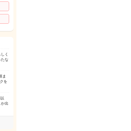
もしく
ったな
頃ま
スクを
 以
しか出