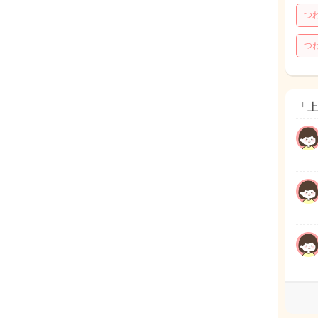
つ
つ
「