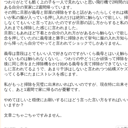
つわりがとても酷く上の子を一人で見れないと思い飛行機で2時間の
ある自分の実家に2週間帰っています。
その間に旦那が義母と部屋の掃除をすると話があったらしくそれは構
いが私の服が入っている押し入れだけは絶対に触らないで欲しい。掃
しなくてもいいと言っておいたのですが旦那の話し方からすると私の
入れまでも掃除した感じに言われました。
旦那にもあれほど下着とか自分の入れ方ががあるから触らないで欲し
念を押していたのに義母達と勝手に掃除されて挙句に服の入れ方知ら
から帰ったら自分でやってと言われてショックでしかありません。
義母は普段はとてもいい人で好きなのですがいくら義母とはいえ触ら
くないものは触られなくないし、つわりの中どうにか頑張って掃除を
後に同じ所をまた掃除機をかけ始める義母を見て掃除ができてないと
しに言われてるようで、あまり干渉はしないと言われつつ結構ズケズ
ってくる事にたまにストレスを感じます。
私がもっと掃除を完璧に出来れいればいいのですが、現在特に出来そ
なく、あと1週間で家に帰るのが憂鬱です。
やめてほしいと穏便にお願いするにはどう言った言い方をすればいい
いますか？
文章ごちゃごちゃですみません。