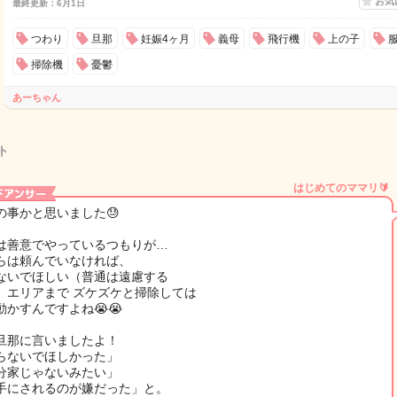
お気
最終更新：6月1日
つわり
旦那
妊娠4ヶ月
義母
飛行機
上の子
掃除機
憂鬱
あーちゃん
ト
はじめてのママリ🔰
の事かと思いました😓
は善意でやっているつもりが…
らは頼んでいなければ、
ないでほしい（普通は遠慮する
）エリアまで ズケズケと掃除しては
動かすんですよね😭😭
旦那に言いましたよ！
らないでほしかった」
分家じゃないみたい」
手にされるのが嫌だった」と。