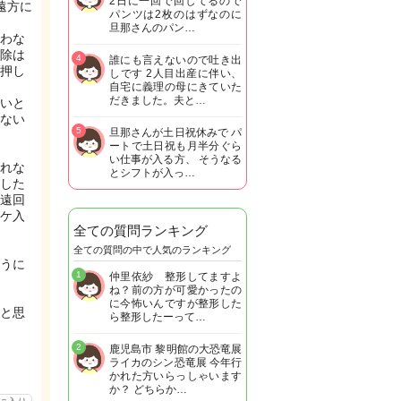
2日に一回で回してるので
遠方に
パンツは2枚のはずなのに
旦那さんのパン…
わな
除は
4
誰にも言えないので吐き出
押し
しです 2人目出産に伴い、
自宅に義理の母にきていた
だきました。夫と…
いと
ない
5
旦那さんが土日祝休みで パ
ートで土日祝も月半分ぐら
い仕事が入る方、 そうなる
れな
とシフトが入っ…
した
遠回
ケ入
全ての質問ランキング
全ての質問の中で人気のランキング
うに
1
仲里依紗 整形してますよ
ね？前の方が可愛かったの
に今怖いんですが整形した
と思
ら整形したーって…
2
鹿児島市 黎明館の大恐竜展
ライカのシン恐竜展 今年行
かれた方いらっしゃいます
か？ どちらか…