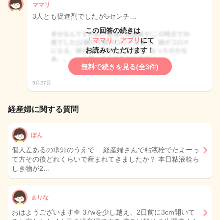
ママリ
3人とも促進剤でしたが5センチ…
この回答の続きは
「ママリ」アプリ
にて
お読みいただけます！
無料で続きを見る(全3件)
5月27日
経産婦に関する質問
ぽん
個人差あるの承知のうえで… 経産婦さんで粘液栓でたよーっ
て方その後どれくらいで産まれてきましたか？ 本日粘液栓ら
しき物が2…
まりな
おはようございます🌞 37wを少し越え、2日前に3cm開いて