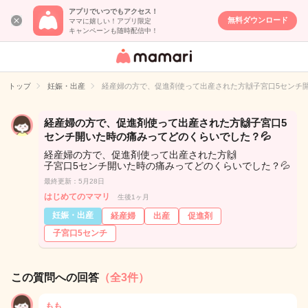
アプリでいつでもアクセス！
無料ダウンロード
ママに嬉しい！アプリ限定
キャンペーンも随時配信中！
女性専用匿名QA
アプリ・情報サ
トップ
妊娠・出産
経産婦の方で、促進剤使って出産された方🙌子宮口5センチ
イト
経産婦の方で、促進剤使って出産された方🙌子宮口5
センチ開いた時の痛みってどのくらいでした？💦
経産婦の方で、促進剤使って出産された方🙌
子宮口5センチ開いた時の痛みってどのくらいでした？💦
最終更新：5月28日
はじめてのママリ
生後1ヶ月
妊娠・出産
経産婦
出産
促進剤
子宮口5センチ
この質問への回答
（全3件）
もも