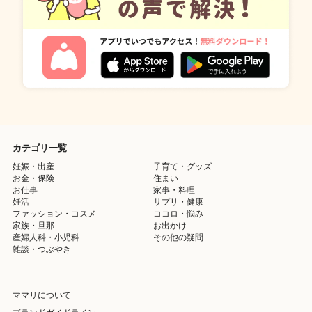
カテゴリ一覧
妊娠・出産
子育て・グッズ
お金・保険
住まい
お仕事
家事・料理
妊活
サプリ・健康
ファッション・コスメ
ココロ・悩み
家族・旦那
お出かけ
産婦人科・小児科
その他の疑問
雑談・つぶやき
ママリについて