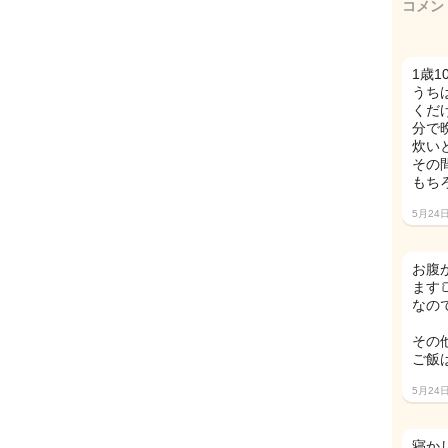
コメン
1歳
うち
くだ
分で
炊い
その間
もち
5月24
お腹
ます
なの
その
ご飯
5月24
寝か