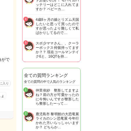
トお使いの方！ モバイルバ
ッテリーはどこに入れてま
すか？ ベビーカ…
4
4歳8ヶ月の娘とリズム天国
したいと思って買ったので
すが思ったより難しくて私
ばかりしてるので…
5
スポ少ママさん、、クーラ
ーボックス何個持ってます
か？？ 現在コールマンテイ
ク6と、16QTを持…
角がで
全ての質問ランキング
全ての質問の中で人気のランキング
に入り
1
仲里依紗 整形してますよ
ね？前の方が可愛かったの
しょ
に今怖いんですが整形した
ら整形したーって…
2
鹿児島市 黎明館の大恐竜展
ライカのシン恐竜展 今年行
かれた方いらっしゃいます
か？ どちらか…