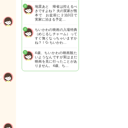
3
地震あと 帰省は控えるべ
きですよね？ 夫の実家が熊
本で お盆前に２泊3日で
実家に泊まる予定…
4
ちいかわの映画の入場特典
（めじるしチャーム）って
すぐ無くなっちゃいますか
ね？！💦 ちいかわ…
5
4歳、ちいかわの映画観た
いようなんですが実はまだ
映画を見に行ったことがあ
りません。 4歳、ち…