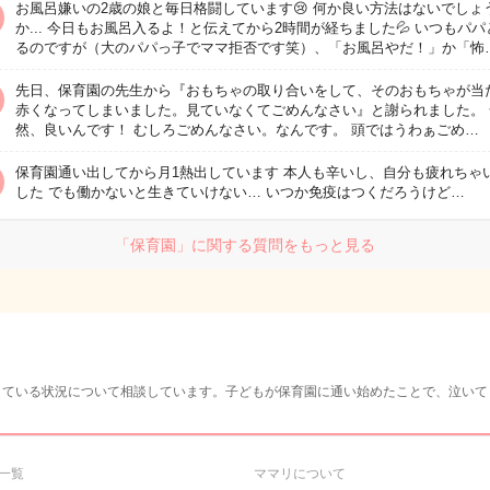
お風呂嫌いの2歳の娘と毎日格闘しています😢 何か良い方法はないでしょ
か... 今日もお風呂入るよ！と伝えてから2時間が経ちました💦 いつもパパ
るのですが（大のパパっ子でママ拒否です笑）、「お風呂やだ！」か「怖
先日、保育園の先生から『おもちゃの取り合いをして、そのおもちゃが当
赤くなってしまいました。見ていなくてごめんなさい』と謝られました。 
然、良いんです！ むしろごめんなさい。なんです。 頭ではうわぁごめ…
保育園通い出してから月1熱出しています 本人も辛いし、自分も疲れちゃ
した でも働かないと生きていけない… いつか免疫はつくだろうけど…
「保育園」に関する質問をもっと見る
している状況について相談しています。子どもが保育園に通い始めたことで、泣い
一覧
ママリについて