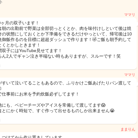
ト
ママリ
10ヶ月の双子います！
は朝の出勤前で野菜は全部切っとくとか、肉を味付けしといて後は焼
けの状態にしておくとか下準備をできるだけやっといて、帰宅後は10
晩御飯作るのを目標に超超ダッシュで作ります！🤣ご飯も朝予約して
とくとかしときます！
双子にはYouTube見せてます！
ろん2人でギャン泣き半端ない時もありますが、スルーです！笑
日
ママリ
がすいて泣いてることもあるので、ふりかけご飯あげたりパン渡して

で仕事前にお米を予約炊飯必ずしてます！
他にも、ベビーチーズやアイスを常備して渡してます😱
はとにかく時短で、すぐ作って出せるものしか出来ません😭
日
ままりん
しつけてから作り置きしています