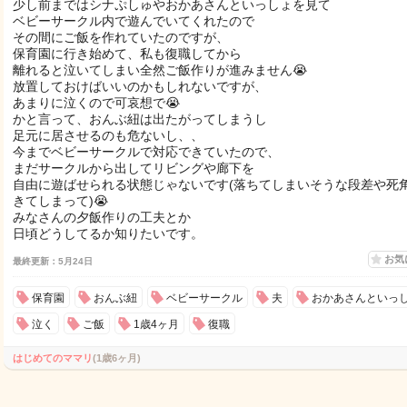
少し前まではシナぷしゅやおかあさんといっしょを見て
ベビーサークル内で遊んでいてくれたので
その間にご飯を作れていたのですが、
保育園に行き始めて、私も復職してから
離れると泣いてしまい全然ご飯作りが進みません😭
放置しておけばいいのかもしれないですが、
あまりに泣くので可哀想で😭
かと言って、おんぶ紐は出たがってしまうし
足元に居させるのも危ないし、、
今までベビーサークルで対応できていたので、
まだサークルから出してリビングや廊下を
自由に遊ばせられる状態じゃないです(落ちてしまいそうな段差や死
きてしまって)😭
みなさんの夕飯作りの工夫とか
日頃どうしてるか知りたいです。
お気
最終更新：5月24日
保育園
おんぶ紐
ベビーサークル
夫
おかあさんといっ
泣く
ご飯
1歳4ヶ月
復職
はじめてのママリ
(1歳6ヶ月)