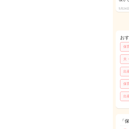
5月24
お
保
夫
出
保
出
「