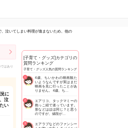
で、泣いてしまい料理が進まないため、他の
[子育て・グッズ]カテゴリの
質問ランキング
のではあり
子育て・グッズ人気の質問ランキング
1
4歳、ちいかわの映画観た
いようなんですが実はまだ
映画を見に行ったことがあ
りません。 4歳、ち…
状況に
、泣
2
エアリコ、タックマミーの
たい
抱っこ紐で迷っています。
形などはほほ同じ？と思う
のですが、値段が…
3
エアラブなどのファンシー